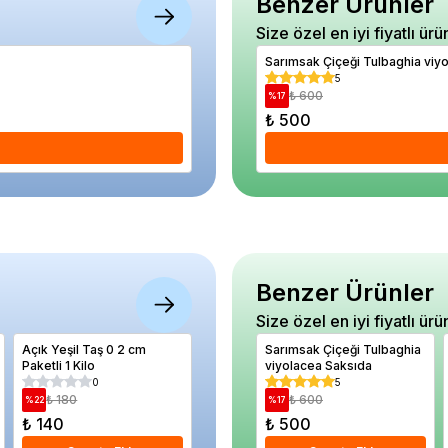
Benzer Ürünler
Size özel en iyi fiyatlı ürü
Erik Fidanı KEBAP 4 Yaş 120 cm Saksıda
Sarımsak Çiçeği Tulbaghia viy
5
5
₺ 2.280
₺ 600
%
22
%
17
₺ 1.780
₺ 500
Se
Benzer Ürünler
Size özel en iyi fiyatlı ürü
Açık Yeşil Taş 0 2 cm
Biber Toros Aşağı Bakan
Sarımsak Çiçeği Tulbaghia
Göbekli M
Paketli 1 Kilo
Turşuluk Biber Tohumu
viyolacea Saksıda
Papatya 
Paket 3 gram
0
5
5
₺ 180
₺ 470
₺ 600
%
22
%
55
%
17
₺ 140
₺ 210
₺ 500
₺ 390