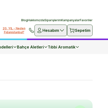
Blog
Hakkımızda
Siparişlerim
Kampanyalar
Favoriler
20. YIL - Neden
Hesabım
Sepetim
Fidanistanbul?
delleri
Bahçe Aletleri
Tıbbi Aromatik