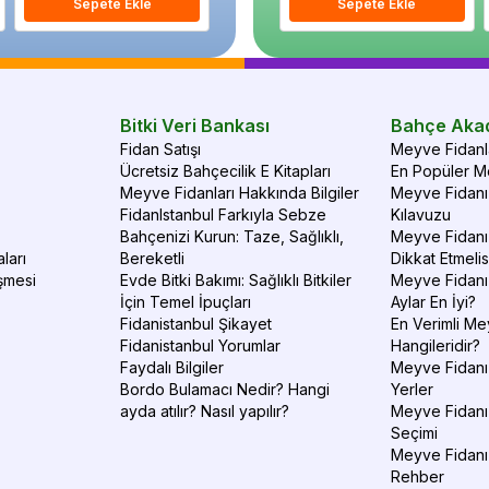
Sepete Ekle
Sepete Ekle
Sepete Ekle
S
Bitki Veri Bankası
Bahçe Aka
Fidan Satışı
Meyve Fidanla
Ücretsiz Bahçecilik E Kitapları
En Popüler Me
Meyve Fidanları Hakkında Bilgiler
Meyve Fidanı 
FidanIstanbul Farkıyla Sebze
Kılavuzu
Bahçenizi Kurun: Taze, Sağlıklı,
Meyve Fidanı 
ları
Bereketli
Dikkat Etmelis
şmesi
Evde Bitki Bakımı: Sağlıklı Bitkiler
Meyve Fidanı
İçin Temel İpuçları
Aylar En İyi?
Fidanistanbul Şikayet
En Verimli Me
Fidanistanbul Yorumlar
Hangileridir?
Faydalı Bilgiler
Meyve Fidanı 
Bordo Bulamacı Nedir? Hangi
Yerler
ayda atılır? Nasıl yapılır?
Meyve Fidanı
Seçimi
Meyve Fidanı
Rehber