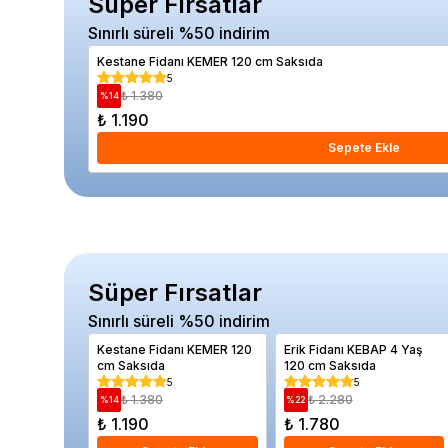
Süper Fırsatlar
Sınırlı süreli %50 indirim
Kestane Fidanı KEMER 120 cm Saksıda
5
₺ 1.380
%
14
₺ 1.190
Sepete Ekle
Süper Fırsatlar
Sınırlı süreli %50 indirim
Kestane Fidanı KEMER 120
Erik Fidanı KEBAP 4 Yaş
cm Saksıda
120 cm Saksıda
5
5
₺ 1.380
₺ 2.280
%
14
%
22
₺ 1.190
₺ 1.780