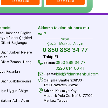
epete Ekle
Sepete Ekle
Sepete Ekle
Sepete Ekle
Sepete Ekle
Sepe
demisi
Aklınıza takılan bir soru mu
rı Hakkında Bilgiler
var?
yve Fidanı Çeşitleri
veya
Dikimi: Başlangıç
Çözüm Merkezi Arayın
0 850 888 34 77
Satın Alırken Nelere
Takip Et
iniz?
 Dikim Zamanı: Hangi
0850 888 34 77
Telefon
:
0226 814 00 41
yve Fidanları
bilgi@fidanistanbul.com
E-posta
:
Çalışma Saatleri
:
08:30 -
Satın Alabileceğiniz
17:30 Pazartesi-Pazar
 İçin Uygun Bölge
Adres
:
Kazımiye Köyü,
Mezarlık Yolu Cd. No:18, 77100
 Bakımı: Adım Adım
Merkez Yalova