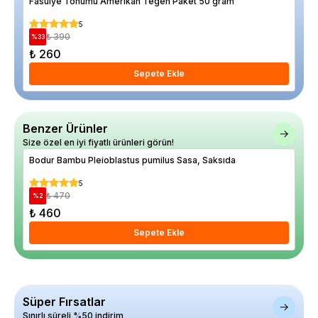
Fasulye Tohumu Amerikan Tegen Paket 50 gram
Ace
5
₺ 390
%
33
%
17
₺ 260
₺ 1
Sepete Ekle
Benzer Ürünler
Size özel en iyi fiyatlı ürünleri görün!
Bodur Bambu Pleioblastus pumilus Sasa, Saksıda
Ace
5
₺ 470
%
2
%
26
₺ 460
₺ 
Sepete Ekle
Süper Fırsatlar
Sınırlı süreli %50 indirim