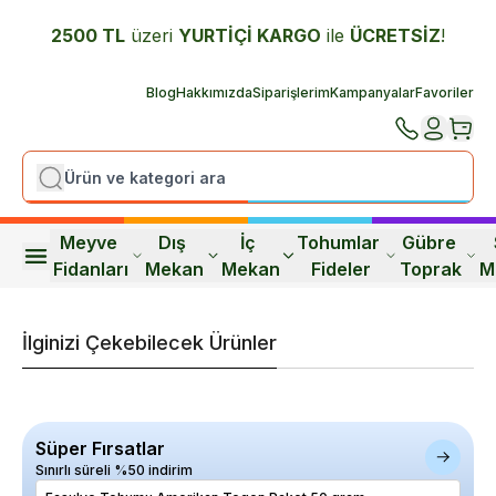
2500 TL
üzeri
YURTİÇİ K
ARGO
ile
ÜCRETSİZ
!
Blog
Hakkımızda
Siparişlerim
Kampanyalar
Favoriler
Meyve 
Dış 
İç 
Tohumlar 
Gübre 
Fidanları
Mekan
Mekan
Fideler
Toprak
M
İlginizi Çekebilecek Ürünler
Süper Fırsatlar
Sınırlı süreli %50 indirim