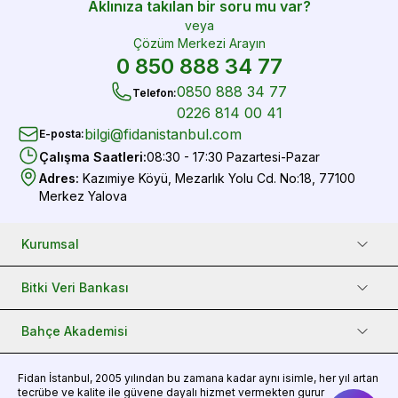
Aklınıza takılan bir soru mu var?
veya
Çözüm Merkezi Arayın
0 850 888 34 77
0850 888 34 77
Telefon
:
0226 814 00 41
bilgi@fidanistanbul.com
E-posta
:
Çalışma Saatleri
:
08:30 - 17:30 Pazartesi-Pazar
Adres
:
Kazımiye Köyü, Mezarlık Yolu Cd. No:18, 77100
Merkez Yalova
Kurumsal
Bitki Veri Bankası
Bahçe Akademisi
Fidan
İstanbul, 2005 yılından bu zamana kadar aynı isimle, her yıl artan
tecrübe ve kalite ile güvene dayalı hizmet vermekten gurur