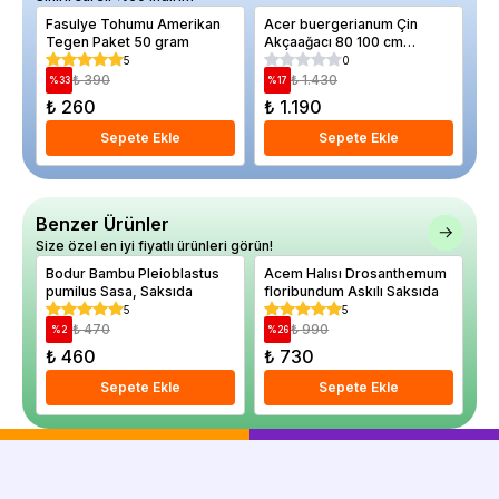
Fasulye Tohumu Amerikan
Acer buergerianum Çin
El
Tegen Paket 50 gram
Akçaağacı 80 100 cm
ya
Saksıda
5
0
₺ 390
₺ 1.430
%
33
%
17
%
₺ 260
₺ 1.190
₺
Sepete Ekle
Sepete Ekle
Benzer Ürünler
Size özel en iyi fiyatlı ürünleri görün!
Bodur Bambu Pleioblastus
Acem Halısı Drosanthemum
Ye
pumilus Sasa, Saksıda
floribundum Askılı Saksıda
ma
5
5
₺ 470
₺ 990
%
2
%
26
%
₺ 460
₺ 730
₺
Sepete Ekle
Sepete Ekle