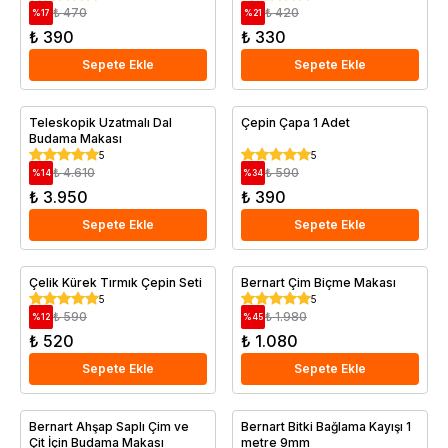
₺ 470
₺ 420
%
17
%
21
₺ 390
₺ 330
Sepete Ekle
Sepete Ekle
Teleskopik Uzatmalı Dal
Çepin Çapa 1 Adet
Budama Makası
5
5
₺ 4.610
₺ 590
%
14
%
34
₺ 3.950
₺ 390
Sepete Ekle
Sepete Ekle
Çelik Kürek Tırmık Çepin Seti
Bernart Çim Biçme Makası
5
5
₺ 590
₺ 1.980
%
12
%
45
₺ 520
₺ 1.080
Sepete Ekle
Sepete Ekle
Bernart Ahşap Saplı Çim ve
Bernart Bitki Bağlama Kayışı 1
Çit İçin Budama Makası
metre 9mm