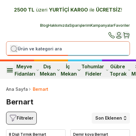
2500 TL
üzeri
YURTİÇİ K
ARGO
ile
ÜCRETSİZ
!
Blog
Hakkımızda
Siparişlerim
Kampanyalar
Favoriler
Meyve 
Dış 
İç 
Tohumlar 
Gübre 
Fidanları
Mekan
Mekan
Fideler
Toprak
M
Ana Sayfa
Bernart
Bernart
Filtreler
Son Eklenen
8 Dişli Tırmık Bernart
Demir kova Bernart