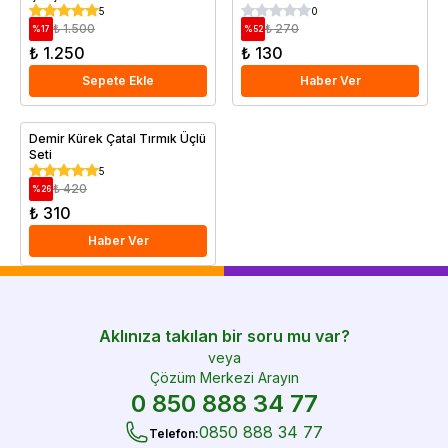
5
0
₺ 1.500
₺ 270
%
17
%
52
₺ 1.250
₺ 130
Sepete Ekle
Haber Ver
Demir Kürek Çatal Tırmık Üçlü
Seti
5
₺ 420
%
26
₺ 310
Haber Ver
Aklınıza takılan bir soru mu var?
veya
Çözüm Merkezi Arayın
0 850 888 34 77
0850 888 34 77
Telefon
: