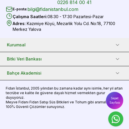
0226 814 00 41
bilgi@fidanistanbul.com
E-posta
:
Çalışma Saatleri
:
08:30 - 17:30 Pazartesi-Pazar
Adres
:
Kazımiye Köyü, Mezarlık Yolu Cd. No:18, 77100
Merkez Yalova
Kurumsal
Bitki Veri Bankası
Bahçe Akademisi
Fidan
İstanbul, 2005 yılından bu zamana kadar aynı isimle, her yıl artan
tecrübe ve kalite ile güvene dayalı hizmet vermekten gurur
duyuyoruz.
Sepet
Meyve Fidanı
Fidan Satışı
Süs Bitkileri
ve
Tohum
gibi aramalarınız için
Sayfası
100% Güvenli Çözümler sunuyoruz.