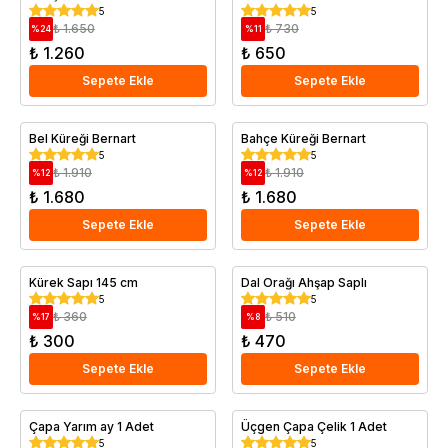
5
5
₺ 1.650
₺ 730
%
24
%
11
₺ 1.260
₺ 650
Sepete Ekle
Sepete Ekle
Bel Küreği Bernart
Bahçe Küreği Bernart
5
5
₺ 1.910
₺ 1.910
%
12
%
12
₺ 1.680
₺ 1.680
Sepete Ekle
Sepete Ekle
Kürek Sapı 145 cm
Dal Orağı Ahşap Saplı
5
5
₺ 360
₺ 510
%
17
%
8
₺ 300
₺ 470
Sepete Ekle
Sepete Ekle
Çapa Yarım ay 1 Adet
Üçgen Çapa Çelik 1 Adet
5
5