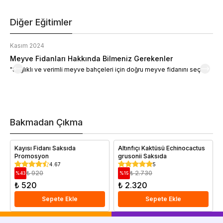
Diğer Eğitimler
Kasım 2024
K
Meyve Fidanları Hakkında Bilmeniz Gerekenler
M
"Sağlıklı ve verimli meyve bahçeleri için doğru meyve fidanını seçin."
M
d
a
t
m
h
v
Bakmadan Çıkma
i
e
Kayısı Fidanı Saksıda
Altınfıçı Kaktüsü Echinocactus
Promosyon
grusonii Saksıda
4.67
5
₺ 920
₺ 2.730
%
43
%
15
₺ 520
₺ 2.320
Sepete Ekle
Sepete Ekle