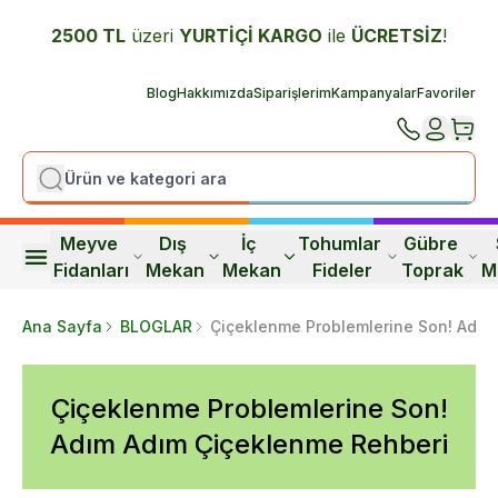
2500 TL
üzeri
YURTİÇİ K
ARGO
ile
ÜCRETSİZ
!
Blog
Hakkımızda
Siparişlerim
Kampanyalar
Favoriler
Meyve 
Dış 
İç 
Tohumlar 
Gübre 
Fidanları
Mekan
Mekan
Fideler
Toprak
M
Ana Sayfa
BLOGLAR
Çiçeklenme Problemlerine Son! Adım
Çiçeklenme Problemlerine Son!
Adım Adım Çiçeklenme Rehberi