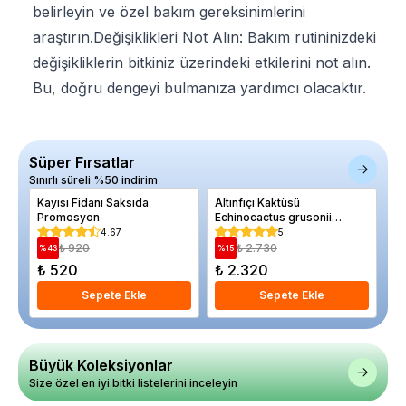
belirleyin ve özel bakım gereksinimlerini
araştırın.Değişiklikleri Not Alın: Bakım rutininizdeki
değişikliklerin bitkiniz üzerindeki etkilerini not alın.
Bu, doğru dengeyi bulmanıza yardımcı olacaktır.
Süper Fırsatlar
Sınırlı süreli %50 indirim
Kayısı Fidanı Saksıda
Altınfıçı Kaktüsü
Ka
Promosyon
Echinocactus grusonii
Re
Saksıda
4.67
5
₺ 920
₺ 2.730
%
43
%
15
%
₺ 520
₺ 2.320
₺
Sepete Ekle
Sepete Ekle
Büyük Koleksiyonlar
Size özel en iyi bitki listelerini inceleyin