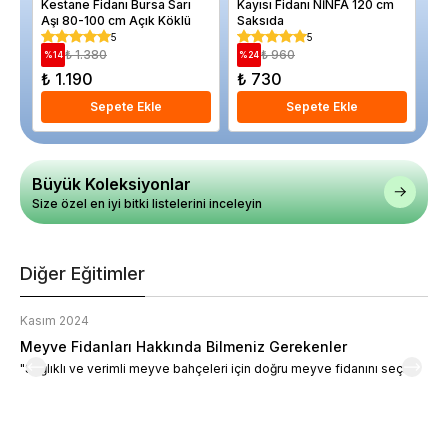
Kestane Fidanı Bursa Sarı
Kayısı Fidanı NİNFA 120 cm
Er
Aşı 80-100 cm Açık Köklü
Saksıda
12
5
5
₺ 1.380
₺ 960
%
14
%
24
%
₺ 1.190
₺ 730
₺
Sepete Ekle
Sepete Ekle
Büyük Koleksiyonlar
Size özel en iyi bitki listelerini inceleyin
Diğer Eğitimler
Kasım 2024
K
Meyve Fidanları Hakkında Bilmeniz Gerekenler
M
"Sağlıklı ve verimli meyve bahçeleri için doğru meyve fidanını seçin."
M
d
a
t
m