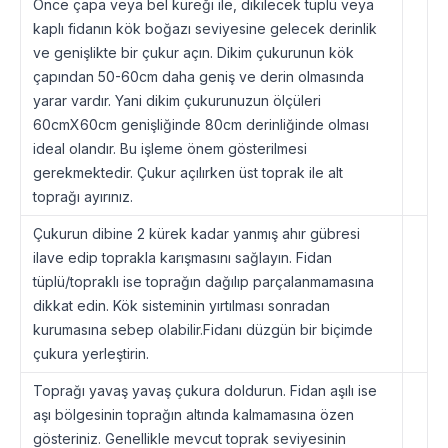
Önce çapa veya bel küreği ile, dikilecek tüplü veya
kaplı fidanın kök boğazı seviyesine gelecek derinlik
ve genişlikte bir çukur açın. Dikim çukurunun kök
çapından 50-60cm daha geniş ve derin olmasında
yarar vardır. Yani dikim çukurunuzun ölçüleri
60cmX60cm genişliğinde 80cm derinliğinde olması
ideal olandır. Bu işleme önem gösterilmesi
gerekmektedir. Çukur açılırken üst toprak ile alt
toprağı ayırınız.
Çukurun dibine 2 kürek kadar yanmış ahır gübresi
ilave edip toprakla karışmasını sağlayın. Fidan
tüplü/topraklı ise toprağın dağılıp parçalanmamasına
dikkat edin. Kök sisteminin yırtılması sonradan
kurumasına sebep olabilir.Fidanı düzgün bir biçimde
çukura yerleştirin.
Toprağı yavaş yavaş çukura doldurun. Fidan aşılı ise
aşı bölgesinin toprağın altında kalmamasına özen
gösteriniz. Genellikle mevcut toprak seviyesinin