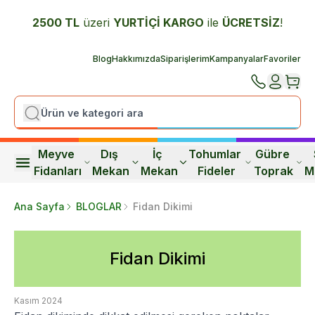
2500 TL
üzeri
YURTİÇİ K
ARGO
ile
ÜCRETSİZ
!
Blog
Hakkımızda
Siparişlerim
Kampanyalar
Favoriler
Meyve 
Dış 
İç 
Tohumlar 
Gübre 
Fidanları
Mekan
Mekan
Fideler
Toprak
M
Ana Sayfa
BLOGLAR
Fidan Dikimi
Fidan Dikimi
Kasım 2024