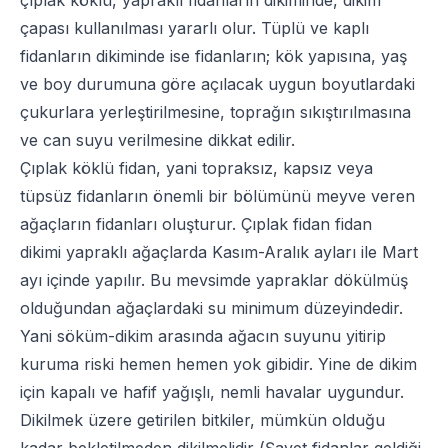
çapası kullanılması yararlı olur. Tüplü ve kaplı
fidanların dikiminde ise fidanların; kök yapısına, yaş
ve boy durumuna göre açılacak uygun boyutlardaki
çukurlara yerleştirilmesine, toprağın sıkıştırılmasına
ve can suyu verilmesine dikkat edilir.
Çıplak köklü fidan
, yani topraksız, kapsız veya
tüpsüz fidanların önemli bir bölümünü meyve veren
ağaçların fidanları oluşturur.
Çıplak fidan
fidan
dikimi
yapraklı ağaçlarda Kasım-Aralık ayları ile Mart
ayı içinde yapılır. Bu mevsimde yapraklar dökülmüş
olduğundan ağaçlardaki su minimum düzeyindedir.
Yani söküm-dikim arasında ağacın suyunu yitirip
kuruma riski hemen hemen yok gibidir. Yine de dikim
için kapalı ve hafif yağışlı, nemli havalar uygundur.
Dikilmek üzere getirilen bitkiler, mümkün olduğu
kadar bekletilmeden dikilmelidir (Şayet fidanlar geldiği