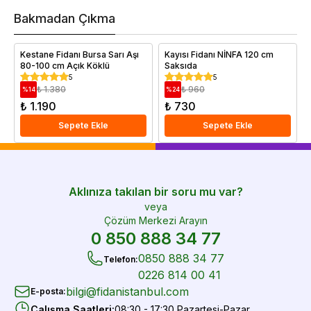
h
v
Bakmadan Çıkma
i
e
Kestane Fidanı Bursa Sarı Aşı
Kayısı Fidanı NİNFA 120 cm
80-100 cm Açık Köklü
Saksıda
5
5
₺ 1.380
₺ 960
%
14
%
24
₺ 1.190
₺ 730
Sepete Ekle
Sepete Ekle
Aklınıza takılan bir soru mu var?
veya
Çözüm Merkezi Arayın
0 850 888 34 77
0850 888 34 77
Telefon
:
0226 814 00 41
bilgi@fidanistanbul.com
E-posta
:
Çalışma Saatleri
:
08:30 - 17:30 Pazartesi-Pazar