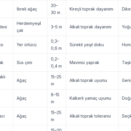
20–
İbreli ağaç
Kireçli toprak dayanımı
Dike
30 m
Herdemyeşil
desi
3–5 m
Alkali toprak dayanımı
Yoğu
çalı
0,3–
sı
Yer örtücü
Sürekli yeşil doku
Homo
0,6 m
0,2–
ak
Süs çimi
Mavimsi yaprak
Taşl
0,4 m
klı
15–25
Ağaç
Alkali toprak uyumu
Geniş
m
8–15
Ağaç
Kalkerli yamaç uyumu
Doğa
m
15–25
acı
Ağaç
Alkali toprak toleransı
Seçk
m
15–20