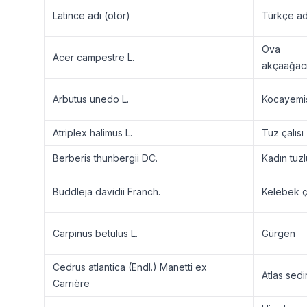
Latince adı (otör)
Türkçe ad
Ova
Acer campestre L.
akçaağac
Arbutus unedo L.
Kocayemi
Atriplex halimus L.
Tuz çalısı
Berberis thunbergii DC.
Kadın tuz
Buddleja davidii Franch.
Kelebek ça
Carpinus betulus L.
Gürgen
Cedrus atlantica (Endl.) Manetti ex
Atlas sedir
Carrière