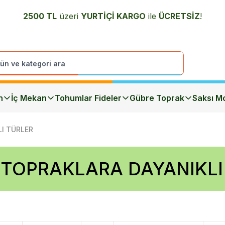
2500 TL
üzeri
YURTİÇİ K
ARGO
ile
ÜCRETSİZ
!
n
İç Mekan
Tohumlar Fideler
Gübre Toprak
Saksı Mo
LI TÜRLER
İ TOPRAKLARA DAYANIKLI