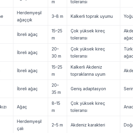
m
toleransı
Herdemyeşil
me
3–8 m
Kalkerli toprak uyumu
Yoğu
ağaççık
15–25
Çok yüksek kireç
Akde
İbreli ağaç
m
toleransı
ağacı
20–
Çok yüksek kireç
Türk
İbreli ağaç
30 m
toleransı
ağacı
15–25
Kalkerli Akdeniz
ı
İbreli ağaç
Akde
m
topraklarına uyum
20–
İbreli ağaç
Geniş adaptasyon
Serin
35 m
8–15
Çok yüksek kireç
kızı
Ağaç
Anad
m
toleransı
Herdemyeşil
2–5 m
Akdeniz karakteri
Doğa
çalı