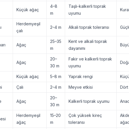
4–8
Taşlı-kalkerli toprak
Küçük ağaç
Kura
m
uyumu
Herdemyeşil
ı
2–4 m
Alkali toprak toleransı
Güçlü
çalı
25–35
Kent ve alkali toprak
arı
Ağaç
Büyü
m
dayanımı
20–
Fakir ve kalkerli toprak
Ağaç
Doğa
30 m
uyumu
Küçük ağaç
5–8 m
Yaprak rengi
Küçü
ni
Çalı
2–4 m
Meyve etkisi
Dört 
20–
e
Ağaç
Kalkerli toprak uyumu
Anad
30 m
Herdemyeşil
15–20
Çok yüksek kireç
Akde
şesi
ağaç
m
toleransı
ağacı