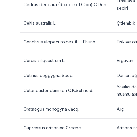
Himalaya
Cedrus deodara (Roxb. ex D.Don) G.Don
sediri
Celtis australis L.
Çitlembik
Cenchrus alopecuroides (L.) Thunb.
Fıskiye ot
Cercis siliquastrum L.
Erguvan
Cotinus coggygria Scop.
Duman ağ
Yayılıcı d
Cotoneaster dammeri C.K.Schneid.
muşmulası
Crataegus monogyna Jacq.
Alıç
Cupressus arizonica Greene
Arizona se