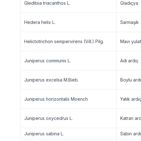
Gleditsia triacanthos L.
Gladiçya
Hedera helix L.
Sarmaşık
Helictotrichon sempervirens (Vill.) Pilg.
Mavi yulaf
Juniperus communis L.
Adi ardıç
Juniperus excelsa M.Bieb.
Boylu ard
Juniperus horizontalis Moench
Yatık ardı
Juniperus oxycedrus L.
Katran ard
Juniperus sabina L.
Sabin ardı