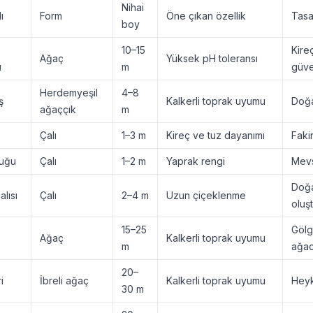
Nihai
ı
Form
Öne çıkan özellik
Tasa
boy
10–15
Kire
Ağaç
Yüksek pH toleransı
ı
m
güven
Herdemyeşil
4–8
ş
Kalkerli toprak uyumu
Doğa
ağaççık
m
Çalı
1–3 m
Kireç ve tuz dayanımı
Faki
luğu
Çalı
1–2 m
Yaprak rengi
Mevs
Doğa
lısı
Çalı
2–4 m
Uzun çiçeklenme
oluşt
15–25
Gölg
Ağaç
Kalkerli toprak uyumu
m
ağacı
20–
i
İbreli ağaç
Kalkerli toprak uyumu
Heyk
30 m