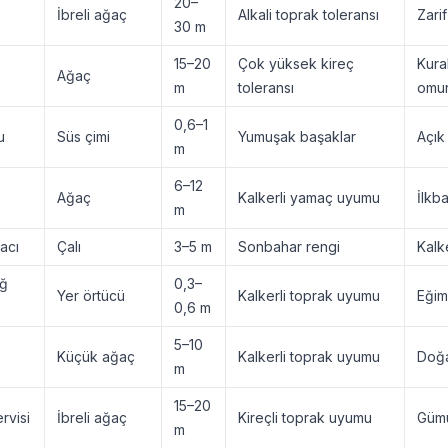
20–
İbreli ağaç
Alkali toprak toleransı
Zarif
30 m
15–20
Çok yüksek kireç
Kura
Ağaç
m
toleransı
omur
0,6–1
u
Süs çimi
Yumuşak başaklar
Açık 
m
6–12
Ağaç
Kalkerli yamaç uyumu
İlkb
m
acı
Çalı
3–5 m
Sonbahar rengi
Kalk
ağ
0,3–
Yer örtücü
Kalkerli toprak uyumu
Eğiml
0,6 m
5–10
Küçük ağaç
Kalkerli toprak uyumu
Doğa
m
15–20
rvisi
İbreli ağaç
Kireçli toprak uyumu
Gümü
m