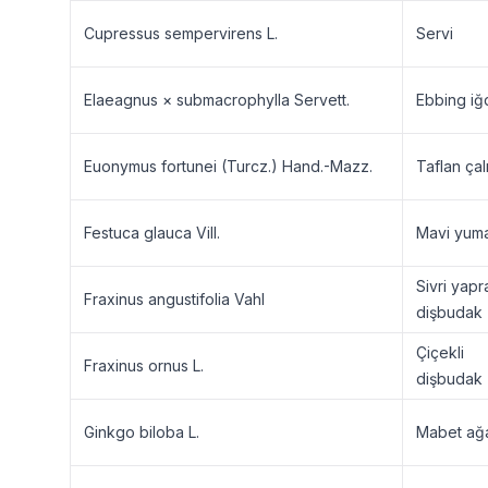
Cupressus sempervirens L.
Servi
Elaeagnus × submacrophylla Servett.
Ebbing iğ
Euonymus fortunei (Turcz.) Hand.-Mazz.
Taflan çalı
Festuca glauca Vill.
Mavi yum
Sivri yapra
Fraxinus angustifolia Vahl
dişbudak
Çiçekli
Fraxinus ornus L.
dişbudak
Ginkgo biloba L.
Mabet ağ