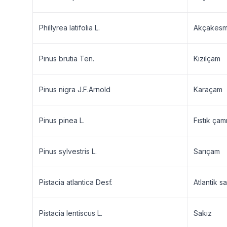
Phillyrea latifolia L.
Akçakes
Pinus brutia Ten.
Kızılçam
Pinus nigra J.F.Arnold
Karaçam
Pinus pinea L.
Fıstık çam
Pinus sylvestris L.
Sarıçam
Pistacia atlantica Desf.
Atlantik sa
Pistacia lentiscus L.
Sakız