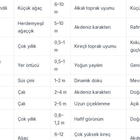
6–10
dili
Küçük ağaç
Alkali toprak uyumu
Küçü
m
Herdemyeşil
5–10
Akdeniz karakteri
Rafin
ağaççık
m
0,5–1
Koku
Çok yıllık
Kireçli toprak uyumu
m
güçle
ü
0,5–1
Yer örtücü
Yoğun yayılım
Geni
m
Süs çimi
1–2 m
Dinamik doku
Mevs
Çalı
2–4 m
Akdeniz karakteri
Doğa
Çalı
2–5 m
Uzun çiçeklenme
Açık
0,8–
Çok yıllık
Hafif görünüm
Doğa
1,2 m
6–12
Çok yüksek kireç
Ağaç
Akde