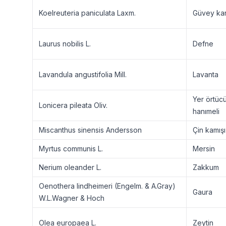
Koelreuteria paniculata Laxm.
Güvey kan
Laurus nobilis L.
Defne
Lavandula angustifolia Mill.
Lavanta
Yer örtüc
Lonicera pileata Oliv.
hanımeli
Miscanthus sinensis Andersson
Çin kamışı
Myrtus communis L.
Mersin
Nerium oleander L.
Zakkum
Oenothera lindheimeri (Engelm. & A.Gray)
Gaura
W.L.Wagner & Hoch
Olea europaea L.
Zeytin