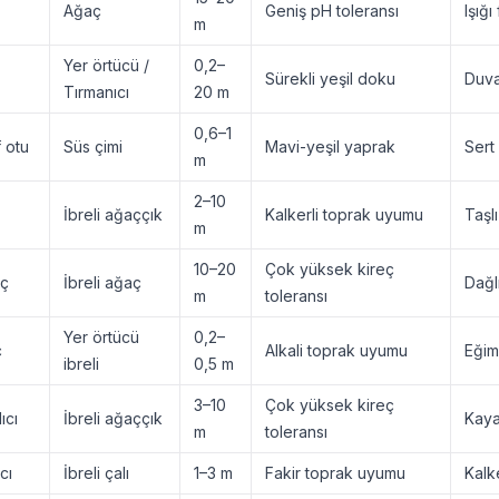
Ağaç
Geniş pH toleransı
Işığ
m
Yer örtücü /
0,2–
Sürekli yeşil doku
Duva
Tırmanıcı
20 m
0,6–1
 otu
Süs çimi
Mavi-yeşil yaprak
Sert
m
2–10
İbreli ağaççık
Kalkerli toprak uyumu
Taşl
m
10–20
Çok yüksek kireç
ıç
İbreli ağaç
Dağlı
m
toleransı
Yer örtücü
0,2–
ç
Alkali toprak uyumu
Eğim
ibreli
0,5 m
3–10
Çok yüksek kireç
ıcı
İbreli ağaççık
Kaya
m
toleransı
cı
İbreli çalı
1–3 m
Fakir toprak uyumu
Kalke