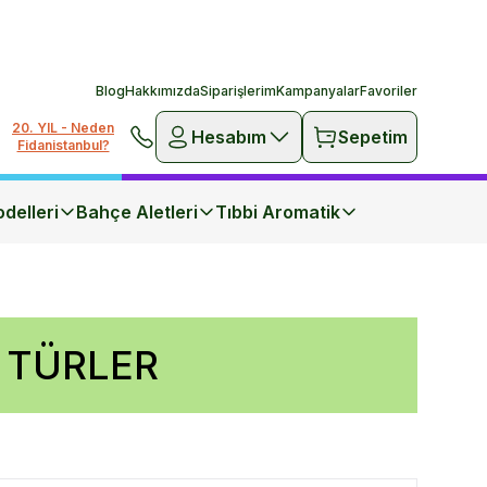
Blog
Hakkımızda
Siparişlerim
Kampanyalar
Favoriler
20. YIL - Neden
Hesabım
Sepetim
Fidanistanbul?
delleri
Bahçe Aletleri
Tıbbi Aromatik
 TÜRLER