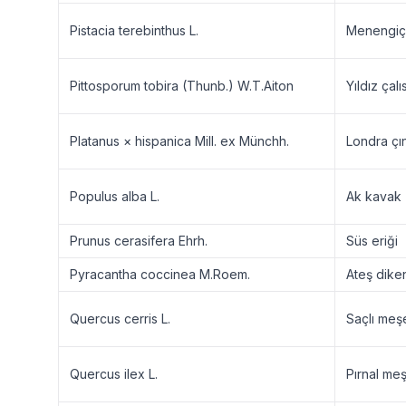
Pistacia terebinthus L.
Menengiç
Pittosporum tobira (Thunb.) W.T.Aiton
Yıldız çalıs
Platanus × hispanica Mill. ex Münchh.
Londra çın
Populus alba L.
Ak kavak
Prunus cerasifera Ehrh.
Süs eriği
Pyracantha coccinea M.Roem.
Ateş dike
Quercus cerris L.
Saçlı meş
Quercus ilex L.
Pırnal me