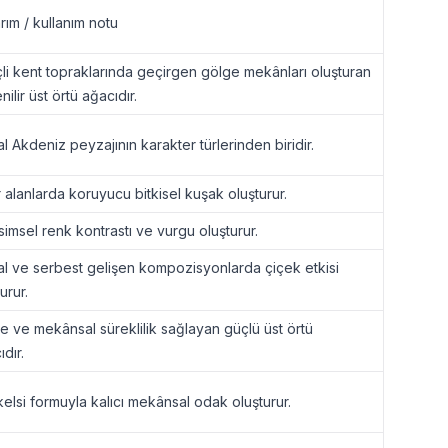
rım / kullanım notu
çli kent topraklarında geçirgen gölge mekânları oluşturan
ilir üst örtü ağacıdır.
l Akdeniz peyzajının karakter türlerinden biridir.
r alanlarda koruyucu bitkisel kuşak oluşturur.
imsel renk kontrastı ve vurgu oluşturur.
l ve serbest gelişen kompozisyonlarda çiçek etkisi
urur.
e ve mekânsal süreklilik sağlayan güçlü üst örtü
dır.
elsi formuyla kalıcı mekânsal odak oluşturur.