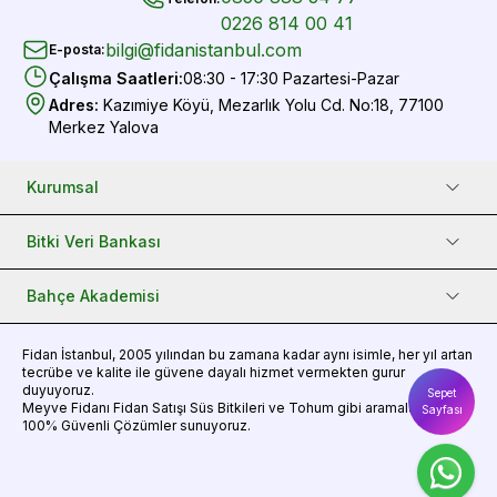
0226 814 00 41
bilgi@fidanistanbul.com
E-posta
:
Çalışma Saatleri
:
08:30 - 17:30 Pazartesi-Pazar
Adres
:
Kazımiye Köyü, Mezarlık Yolu Cd. No:18, 77100
Merkez Yalova
Kurumsal
Bitki Veri Bankası
Bahçe Akademisi
Fidan
İstanbul, 2005 yılından bu zamana kadar aynı isimle, her yıl artan
tecrübe ve kalite ile güvene dayalı hizmet vermekten gurur
duyuyoruz.
Sepet
Meyve Fidanı
Fidan Satışı
Süs Bitkileri
ve
Tohum
gibi aramalarınız için
Sayfası
100% Güvenli Çözümler sunuyoruz.