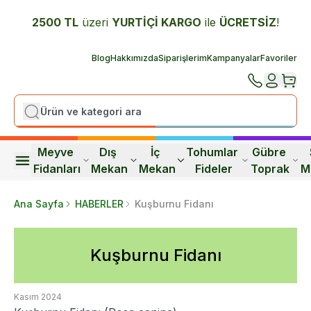
2500 TL
üzeri
YURTİÇİ K
ARGO
ile
ÜCRETSİZ
!
Blog
Hakkımızda
Siparişlerim
Kampanyalar
Favoriler
Meyve 
Dış 
İç 
Tohumlar 
Gübre 
Fidanları
Mekan
Mekan
Fideler
Toprak
M
Ana Sayfa
HABERLER
Kuşburnu Fidanı
Kuşburnu Fidanı
Kasım 2024