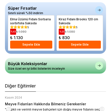
Süper Fırsatlar
Sınırlı süreli %50 indirim
Elma Üzümü Fidanı Sorbaria
Kiraz Fidanı Brooks 120 cm
Ka
sorbifolia Saksıda
Saksıda
Ha
Ad
5
5
₺ 1.980
₺ 1.080
%
43
%
23
%
₺ 1.130
₺ 830
₺
Sepete Ekle
Sepete Ekle
Büyük Koleksiyonlar
Size özel en iyi bitki listelerini inceleyin
Diğer Eğitimler
Kasım 2024
K
Meyve Fidanları Hakkında Bilmeniz Gerekenler
M
"Sağlıklı ve verimli meyve bahçeleri için doğru meyve fidanını seçin."
M