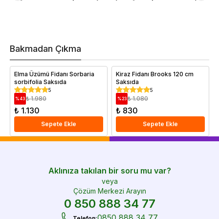
d
a
t
m
h
v
Bakmadan Çıkma
i
e
Elma Üzümü Fidanı Sorbaria
Kiraz Fidanı Brooks 120 cm
sorbifolia Saksıda
Saksıda
5
5
₺ 1.980
₺ 1.080
%
43
%
23
₺ 1.130
₺ 830
Sepete Ekle
Sepete Ekle
Aklınıza takılan bir soru mu var?
veya
Çözüm Merkezi Arayın
0 850 888 34 77
0850 888 34 77
Telefon
: