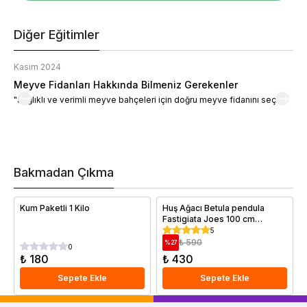
Diğer Eğitimler
Kasım 2024
K
Meyve Fidanları Hakkında Bilmeniz Gerekenler
M
"Sağlıklı ve verimli meyve bahçeleri için doğru meyve fidanını seçin."
M
d
a
t
m
h
v
Bakmadan Çıkma
i
e
Kum Paketli 1 Kilo
Huş Ağacı Betula pendula
Fastigiata Joes 100 cm
Saksıda
5
₺ 590
%
27
0
₺ 180
₺ 430
Sepete Ekle
Sepete Ekle