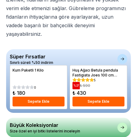
verim elde etmenizi sağlar. Gübreleme programınızı
fidanların ihtiyaçlarına göre ayarlayarak, uzun
vadede başarılı bir bahçecilik deneyimi
yaşayabilirsiniz.
Süper Fırsatlar
Sınırlı süreli %50 indirim
Kum Paketli 1 Kilo
Huş Ağacı Betula pendula
El
Fastigiata Joes 100 cm
12
Saksıda
5
₺ 590
%
27
%
0
₺ 180
₺ 430
₺
Sepete Ekle
Sepete Ekle
Büyük Koleksiyonlar
Size özel en iyi bitki listelerini inceleyin