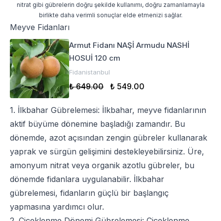
nitrat gibi gübrelerin doğru şekilde kullanımı, doğru zamanlamayla
birlikte daha verimli sonuçlar elde etmenizi sağlar.
Meyve Fidanları
Armut Fidanı NAŞİ Armudu NASHİ
HOSUİ 120 cm
Fidanistanbul
₺ 649.00
₺ 549.00
1. İlkbahar Gübrelemesi: İlkbahar,
meyve fidan
larının
aktif büyüme dönemine başladığı zamandır. Bu
dönemde, azot açısından zengin gübreler kullanarak
yaprak ve sürgün gelişimini destekleyebilirsiniz. Üre,
amonyum nitrat veya organik azotlu gübreler, bu
dönemde fidanlara uygulanabilir. İlkbahar
gübrelemesi, fidanların güçlü bir başlangıç
yapmasına yardımcı olur.
2. Çiçeklenme Dönemi Gübrelemesi: Çiçeklenme