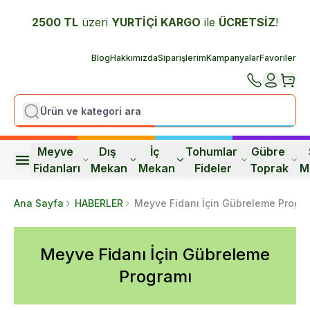
2500 TL
üzeri
YURTİÇİ K
ARGO
ile
ÜCRETSİZ
!
Blog
Hakkımızda
Siparişlerim
Kampanyalar
Favoriler
Meyve 
Dış 
İç 
Tohumlar 
Gübre 
Fidanları
Mekan
Mekan
Fideler
Toprak
M
Ana Sayfa
HABERLER
Meyve Fidanı İçin Gübreleme Progr
Meyve Fidanı İçin Gübreleme
Programı