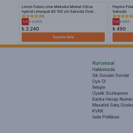
Limon Fidanı Lime Meksika Misket Citrus
Pepino Fid
hybrid Limequat 80 100 cm Saksıda Özel
Saksıda
Koleksiyon
5
₺ 3.300
₺ 650
%
32
%
25
₺ 2.240
₺ 490
Sepete Ekle
Kurumsal
Hakkımızda
Sık Sorulan Sorular
Üye Ol
İletişim
Üyelik Sözleşmesi
Banka Hesap Numara
Mesafeli Satış Sözle
KVKK
İade Politikası