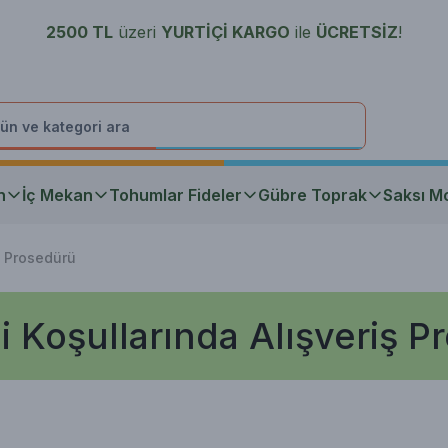
2500 TL
üzeri
YURTİÇİ K
ARGO
ile
ÜCRETSİZ
!
n
İç Mekan
Tohumlar Fideler
Gübre Toprak
Saksı Mo
ş Prosedürü
 Koşullarında Alışveriş P