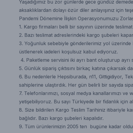
Yaşadığımız bu zor günlerde gece gündüz demeden g
aksaklıklardan dolayı özür diler anlayışınız için teş
Pandemi Dönemine İlişkin Operasyonumuzu Zorlaştı
1. Kargo firmaları belli bir sayının üzerinde teslim
2. Bazı teslimat adreslerindeki kargo şubeleri kapa
3. Yoğunluk sebebiyle gönderilerimiz yol üzerinde h
üstlenerek iadeleri koşulsuz kabul ediyoruz.
4. Paketleme servisini iki ayrı bant oluşturup ayrı
5. Günlük sipariş çıktısını birkaç katına çıkarsak 
6. Bu nedenlerle Hepsiburada, n11, Gittigidiyor, Te
sahiplerine ulaştırdık. Her gün belirli bir sayıda
7. Telefonlarımızı, sosyal medya kanallarımızı ve 
yetişebiliyoruz. Bu sayı Türkiyede bir fidanlık için a
8. Size bildirilen Kargo Teslim Tarihiniz itibari
bağlıdır. Bazı kargo şubeleri kapalıdır.
9. Tüm ürünlerimizin 2005 ten bugüne kadar olduğu g