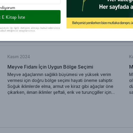
 ediyorum
 E Kitap İste
anıtım ile ilgili iletişim almayı kabul edersiniz
abul ettiğinizi onaylarsınız.
Kasım 2024
K
Meyve Fidanı İçin Uygun Bölge Seçimi
M
Meyve ağaçlarının sağlıklı büyümesi ve yüksek verim
Me
vermesi için doğru bölge seçimi hayati öneme sahiptir.
o
Soğuk iklimlerde elma, armut ve kiraz gibi ağaçlar öne
dü
çıkarken, ılıman iklimler şeftali, erik ve turunçgiller için
sa
idealdir. Bu blog yazısında iklim koşullarına uygun meyve
na
ağacı seçimi hakkında bilgiler sunulmaktadır. Özellikle soğuk
ko
hava şartlarına dayanıklı türler ve sıcak iklimlerde bol
en
güneşle yüksek verim sağlayan ağaçlar hakkında ayrıntılı bir
do
rehber sizi bekliyor. Doğru iklimde doğru ağaç seçimiyle
Me
verimli ve sağlıklı meyve hasadı elde edebilirsiniz.
al