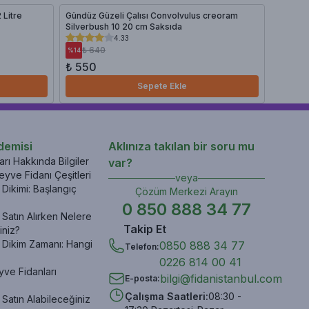
 Litre
Gündüz Güzeli Çalısı Convolvulus creoram
Asma Fi
Silverbush 10 20 cm Saksıda
4.33
₺ 640
₺ 7
%
14
%
11
₺ 550
₺ 620
Sepete Ekle
demisi
Aklınıza takılan bir soru mu
rı Hakkında Bilgiler
var?
yve Fidanı Çeşitleri
veya
Dikimi: Başlangıç
Çözüm Merkezi Arayın
0 850 888 34 77
Satın Alırken Nelere
Takip Et
iniz?
 Dikim Zamanı: Hangi
0850 888 34 77
Telefon
:
0226 814 00 41
yve Fidanları
bilgi@fidanistanbul.com
E-posta
:
Çalışma Saatleri
:
08:30 -
Satın Alabileceğiniz