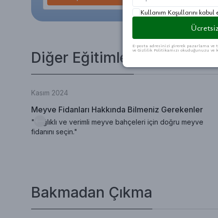
Kullanım Koşullarını kabul
Ücretsiz
E-posta adresinizi girerek pazarlama ve t
ve Gizlilik Politikamızı okuduğunuzu ve k
Diğer Eğitimler
Kasım 2024
Meyve Fidanları Hakkında Bilmeniz Gerekenler
"Sağlıklı ve verimli meyve bahçeleri için doğru meyve
fidanını seçin."
Bakmadan Çıkma