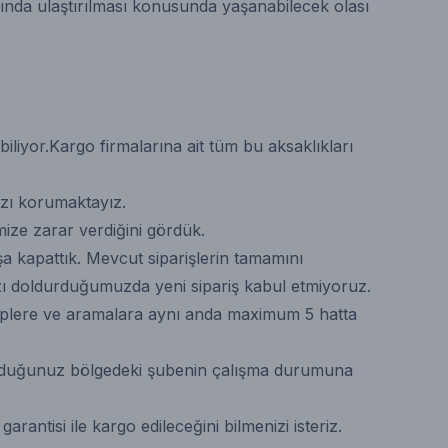
ında ulaştırılması konusunda yaşanabilecek olası
iliyor.Kargo firmalarına ait tüm bu aksaklıkları
ızı korumaktayız.
imize zarar verdiğini gördük.
şa kapattık. Mevcut siparişlerin tamamını
mızı doldurduğumuzda yeni sipariş kabul etmiyoruz.
aleplere ve aramalara aynı anda maximum 5 hatta
ulunduğunuz bölgedeki şubenin çalışma durumuna
antisi ile kargo edileceğini bilmenizi isteriz.