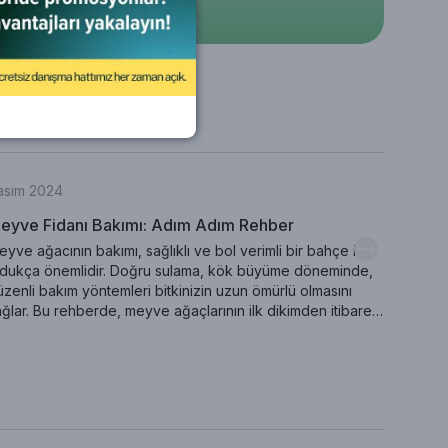
asım 2024
Kasım 
eyve Fidanı Bakımı: Adım Adım Rehber
Organi
yve ağacının bakımı, sağlıklı ve bol verimli bir bahçe için
Kendi el
ldukça önemlidir. Doğru sulama, kök büyüme döneminde,
varmak 
zenli bakım yöntemleri bitkinizin uzun ömürlü olmasını
seçimi,
ğlar. Bu rehberde, meyve ağaçlarının ilk dikimden itibaren
ipuçlar
sıl sulanması ve sulamanın belirlenmesinde iklim
meyve y
şullarının nasıl etkili durumda olduğu. Ayrıca bakımı yapılan
renklen
 önemli faktörler arasında yer alan toprak özellikleri ve
hemen o
ğru gübreleme yöntemleri ayrıntılı olarak ele alınmıştır.
yve ağaçlarınızı sağlıklı tutmak ve yıl boyunca verim
mak için ipuçlarımızı hemen bitiriyoruz!