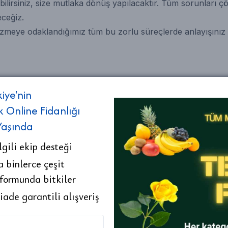
bilirsiniz, size mutlaka dönüş yapılacaktır. Tüm sorunları ç
eceğiz.
zmeye odaklandığımız tüm bu zorlu süreçlerde anlayışınız 
kiye'nin
k Online Fidanlığı
Yaşında
Büyük Koleksiyo
ilgili ekip desteği
Size özel en iyi bitki liste
a binlerce çeşit
Basınçlı Bahçe Sprey İlaç
Gündüz Güzeli Çalısı
Asma Fi
 formunda bitkiler
Pompası 2 Litre
Convolvulus creoram
Saksıda
Silverbush 10 20 cm
4.67
4.33
 iade garantili alışveriş
Saksıda
₺ 590
₺ 640
₺ 70
%
7
%
14
%
11
₺ 550
₺ 550
₺ 620
Sepete Ekle
Sepete Ekle
S