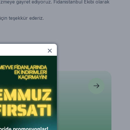
özmeye gayret ediyoruz. Fidanistanbul Ekibi olarak
için teşekkür ederiz.
nlar
lerini inceleyin
danı PRİMA LOVA
Silindir Kesme Çiçek
Pothos Sarmaşığı
Vazosu Yeşil 5,5 Litre
Epipremnum aureum
80 cm Saksıda
5
5
5
0
₺ 730
₺ 2.300
%
15
%
8
₺ 620
₺ 2.120
epete Ekle
Sepete Ekle
Sepete Ekle