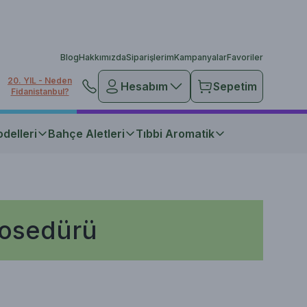
Blog
Hakkımızda
Siparişlerim
Kampanyalar
Favoriler
20. YIL - Neden
Hesabım
Sepetim
Fidanistanbul?
delleri
Bahçe Aletleri
Tıbbi Aromatik
rosedürü