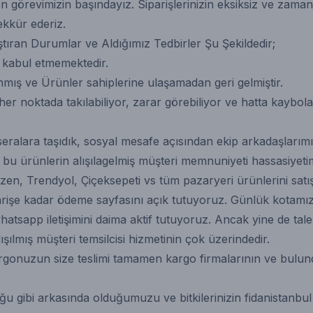
örevimizin başındayız. Siparişlerinizin eksiksiz ve zaman
ekkür ederiz.
ran Durumlar ve Aldığımız Tedbirler Şu Şekildedir;
at kabul etmemektedir.
nmış ve Ürünler sahiplerine ulaşamadan geri gelmiştir.
er noktada takılabiliyor, zarar görebiliyor ve hatta kaybolab
 seralara taşıdık, sosyal mesafe açısından ekip arkadaşlarım
da bu ürünlerin alışılagelmiş müşteri memnuniyeti hassasiyet
kzen, Trendyol, Çiçeksepeti vs tüm pazaryeri ürünlerini satı
 siparişe kadar ödeme sayfasını açık tutuyoruz. Günlük kota
whatsapp iletişimini daima aktif tutuyoruz. Ancak yine de t
lışılmış müşteri temsilcisi hizmetinin çok üzerindedir.
yle kargonuzun size teslimi tamamen kargo firmalarının ve b
ibi arkasında olduğumuzu ve bitkilerinizin fidanistanbul gar