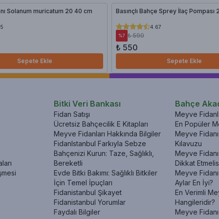
anı Solanum muricatum 20 40 cm
Basınçlı Bahçe Sprey İlaç Pompası 2
5
4.67
₺ 590
%
7
₺ 550
Sepete Ekle
Sepete Ekle
Bitki Veri Bankası
Bahçe Aka
Fidan Satışı
Meyve Fidanla
Ücretsiz Bahçecilik E Kitapları
En Popüler Me
Meyve Fidanları Hakkında Bilgiler
Meyve Fidanı 
FidanIstanbul Farkıyla Sebze
Kılavuzu
Bahçenizi Kurun: Taze, Sağlıklı,
Meyve Fidanı 
ları
Bereketli
Dikkat Etmelis
şmesi
Evde Bitki Bakımı: Sağlıklı Bitkiler
Meyve Fidanı
İçin Temel İpuçları
Aylar En İyi?
Fidanistanbul Şikayet
En Verimli Me
Fidanistanbul Yorumlar
Hangileridir?
Faydalı Bilgiler
Meyve Fidanı 