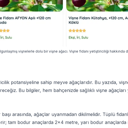
gunlaşmış vişnelerle dolu bir vişne ağacı. Vişne fidanı yetiştiriciliği hakkında 
tiricilik potansiyeline sahip meyve ağaçlarıdır. Bu yazıda, viş
vereceğiz. Bu bilgiler, hem bahçenizde sağlıklı vişne ağaçları
 başı arasında, ağaçlar uyanmadan dikilmelidir. Tüplü fidanlar
erir; tam bodur anaçlarda 2x4 metre, yarı bodur anaçlarda i