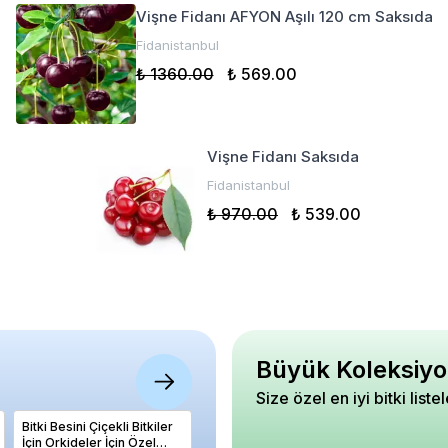
Vişne Fidanı AFYON Aşılı 120 cm Saksıda
Fidanistanbul
₺ 1360.00
₺ 569.00
Vişne Fidanı Saksıda
Fidanistanbul
₺ 970.00
₺ 539.00
Büyük Koleksiyo
Size özel en iyi bitki liste
Bitki Besini Çiçekli Bitkiler
Ağaç Hatmi HIBISCUS
Kayısı F
İçin Orkideler İçin Özel
Syriacus RUSSIAN VIOLET
RUBY 12