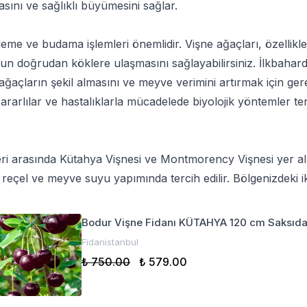
asını ve sağlıklı büyümesini sağlar.
leme ve budama işlemleri önemlidir. Vişne ağaçları, özell
un doğrudan köklere ulaşmasını sağlayabilirsiniz. İlkbahard
 ağaçların şekil almasını ve meyve verimini artırmak için gere
rarlılar ve hastalıklarla mücadelede biyolojik yöntemler terc
itleri arasında Kütahya Vişnesi ve Montmorency Vişnesi yer a
e reçel ve meyve suyu yapımında tercih edilir. Bölgenizdeki 
Bodur Vişne Fidanı KÜTAHYA 120 cm Saksıd
Fidanistanbul
₺ 750.00
₺ 579.00