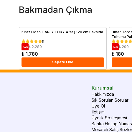
Bakmadan Çıkma
Kiraz Fidanı EARLY LORY 4 Yaş 120 cm Saksıda
Biber Toros
Tohumu Pak
5
₺ 2.280
₺ 290
%
22
%
38
₺ 1.780
₺ 180
Sepete Ekle
Kurumsal
Hakkımızda
Sık Sorulan Sorular
Üye Ol
İletişim
Üyelik Sözleşmesi
Banka Hesap Numara
Mesafeli Satış Sözle