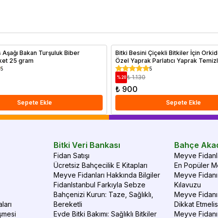
hava şartlarına dayanıklı türler ve sıcak iklimlerde bol
en
güneşle yüksek verim sağlayan ağaçlar hakkında ayrıntılı bir
do
rehber sizi bekliyor. Doğru iklimde doğru ağaç seçimiyle
Me
verimli ve sağlıklı meyve hasadı elde edebilirsiniz.
al
 Aşağı Bakan Turşuluk Biber
Bitki Besini Çiçekli Bitkiler İçin Orkid
et 25 gram
Özel Yaprak Parlatıcı Yaprak Temizl
5
5
₺ 1.130
%
20
₺ 900
Sepete Ekle
Sepete Ekle
Bitki Veri Bankası
Bahçe Aka
Fidan Satışı
Meyve Fidanla
Ücretsiz Bahçecilik E Kitapları
En Popüler Me
Meyve Fidanları Hakkında Bilgiler
Meyve Fidanı 
FidanIstanbul Farkıyla Sebze
Kılavuzu
Bahçenizi Kurun: Taze, Sağlıklı,
Meyve Fidanı 
ları
Bereketli
Dikkat Etmelis
şmesi
Evde Bitki Bakımı: Sağlıklı Bitkiler
Meyve Fidanı