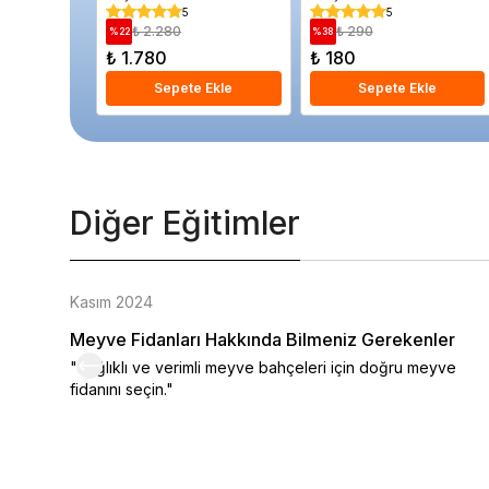
Paket 25 gram
5
5
₺ 2.280
₺ 290
%
22
%
38
₺ 1.780
₺ 180
Sepete Ekle
Sepete Ekle
Diğer Eğitimler
Kasım 2024
Meyve Fidanları Hakkında Bilmeniz Gerekenler
"Sağlıklı ve verimli meyve bahçeleri için doğru meyve
fidanını seçin."