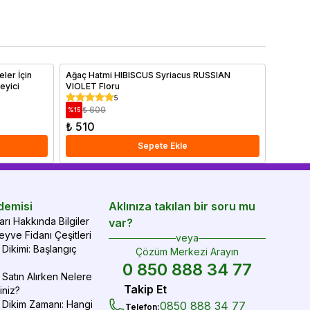
 önemli faktörler arasında yer alan toprak özellikleri ve
hemen o
ğru gübreleme yöntemleri ayrıntılı olarak ele alınmıştır.
yve ağaçlarınızı sağlıklı tutmak ve yıl boyunca verim
mak için ipuçlarımızı hemen bitiriyoruz!
eler İçin
Ağaç Hatmi HIBISCUS Syriacus RUSSIAN
Kayısı 
eyici
VIOLET Floru
Saksıda
5
₺ 600
₺ 1
%
15
%
12
₺ 510
₺ 1.3
Sepete Ekle
demisi
Aklınıza takılan bir soru mu
rı Hakkında Bilgiler
var?
yve Fidanı Çeşitleri
veya
Dikimi: Başlangıç
Çözüm Merkezi Arayın
0 850 888 34 77
Satın Alırken Nelere
Takip Et
iniz?
 Dikim Zamanı: Hangi
0850 888 34 77
Telefon
: