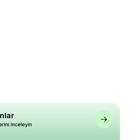
nlar
lerini inceleyin
idanı ORANGE
Kiraz Fidanı STAR GİANT
Erik Fidanı Laetitia 3 Yaş
0 cm 4 Yaş
120 cm Saksıda
120 cm Saksıda