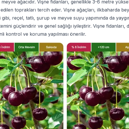
r meyve ağacıdır. Vişne fidanları, genellikle 3-6 metre yüks
rene edilen toprakları tercih eder. Vişne ağaçları, ilkbaharda
i gibi, reçel, tatlı, şurup ve meyve suyu yapımında da yaygın 
emini güçlendirir ve genel sağlığı iyileştirir. Vişne fidanlar
nli kontrol ve koruma yapılması önerilir.