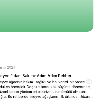
5
5
5
500
₺ 990
₺ 1.510
%
20
%
17
0
₺ 790
₺ 1.250
epete Ekle
Sepete Ekle
Sepete Ekle
asım 2024
Kasım 
eyve Fidanı Bakımı: Adım Adım Rehber
Organi
yve ağacının bakımı, sağlıklı ve bol verimli bir bahçe için
Kendi el
ldukça önemlidir. Doğru sulama, kök büyüme döneminde,
varmak 
zenli bakım yöntemleri bitkinizin uzun ömürlü olmasını
seçimi,
ğlar. Bu rehberde, meyve ağaçlarının ilk dikimden itibaren
ipuçlar
sıl sulanması ve sulamanın belirlenmesinde iklim
meyve y
şullarının nasıl etkili durumda olduğu. Ayrıca bakımı yapılan
renklen