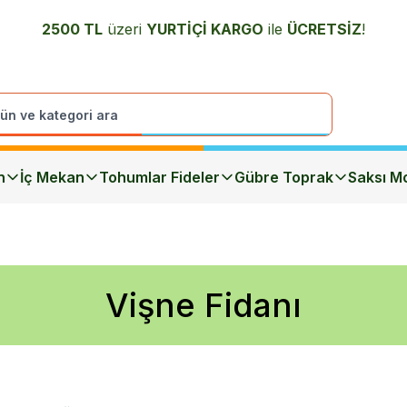
2500 TL
üzeri
YURTİÇİ K
ARGO
ile
ÜCRETSİZ
!
n
İç Mekan
Tohumlar Fideler
Gübre Toprak
Saksı Mo
Vişne Fidanı