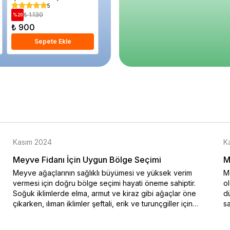
Yaprak Parlatıcı Yaprak
Floru
Saksıda
5
5
Temizleyici
₺ 1.130
₺ 600
₺ 1.
%
20
%
15
%
12
₺ 900
₺ 510
₺ 1.32
Sepete Ekle
Sepete Ekle
S
Kasım 2024
K
Meyve Fidanı İçin Uygun Bölge Seçimi
M
Meyve ağaçlarının sağlıklı büyümesi ve yüksek verim
Me
vermesi için doğru bölge seçimi hayati öneme sahiptir.
o
Soğuk iklimlerde elma, armut ve kiraz gibi ağaçlar öne
dü
çıkarken, ılıman iklimler şeftali, erik ve turunçgiller için
sa
idealdir. Bu blog yazısında iklim koşullarına uygun meyve
na
ağacı seçimi hakkında bilgiler sunulmaktadır. Özellikle soğuk
ko