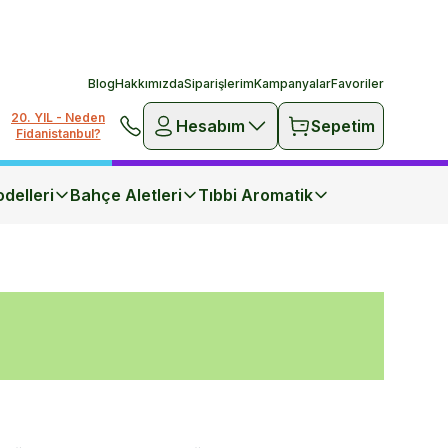
Blog
Hakkımızda
Siparişlerim
Kampanyalar
Favoriler
20. YIL - Neden
Hesabım
Sepetim
Fidanistanbul?
delleri
Bahçe Aletleri
Tıbbi Aromatik