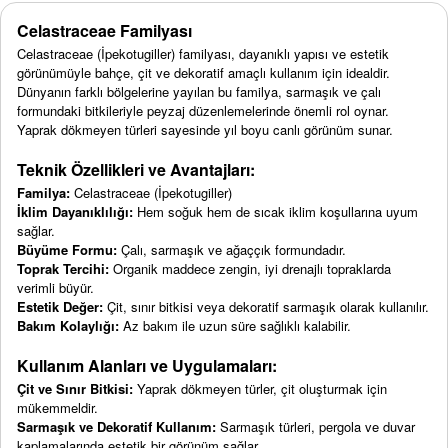
Celastraceae Familyası
Celastraceae (İpekotugiller) familyası, dayanıklı yapısı ve estetik
görünümüyle bahçe, çit ve dekoratif amaçlı kullanım için idealdir.
Dünyanın farklı bölgelerine yayılan bu familya, sarmaşık ve çalı
formundaki bitkileriyle peyzaj düzenlemelerinde önemli rol oynar.
Yaprak dökmeyen türleri sayesinde yıl boyu canlı görünüm sunar.
Teknik Özellikleri ve Avantajları:
Familya:
Celastraceae (İpekotugiller)
İklim Dayanıklılığı:
Hem soğuk hem de sıcak iklim koşullarına uyum
sağlar.
Büyüme Formu:
Çalı, sarmaşık ve ağaççık formundadır.
Toprak Tercihi:
Organik maddece zengin, iyi drenajlı topraklarda
verimli büyür.
Estetik Değer:
Çit, sınır bitkisi veya dekoratif sarmaşık olarak kullanılır.
Bakım Kolaylığı:
Az bakım ile uzun süre sağlıklı kalabilir.
Kullanım Alanları ve Uygulamaları:
Çit ve Sınır Bitkisi:
Yaprak dökmeyen türler, çit oluşturmak için
mükemmeldir.
Sarmaşık ve Dekoratif Kullanım:
Sarmaşık türleri, pergola ve duvar
kaplamalarında estetik bir görünüm sağlar.