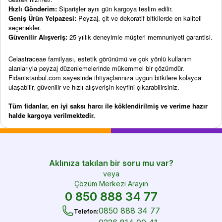
Hızlı Gönderim:
Siparişler aynı gün kargoya teslim edilir.
Geniş Ürün Yelpazesi:
Peyzaj, çit ve dekoratif bitkilerde en kaliteli
seçenekler.
Güvenilir Alışveriş:
25 yıllık deneyimle müşteri memnuniyeti garantisi.
Celastraceae familyası, estetik görünümü ve çok yönlü kullanım
alanlarıyla peyzaj düzenlemelerinde mükemmel bir çözümdür.
Fidanistanbul.com sayesinde ihtiyaçlarınıza uygun bitkilere kolayca
ulaşabilir, güvenilir ve hızlı alışverişin keyfini çıkarabilirsiniz.
Tüm fidanlar, en iyi saksı harcı ile köklendirilmiş ve verime hazır
halde kargoya verilmektedir.
Aklınıza takılan bir soru mu var?
veya
Çözüm Merkezi Arayın
0 850 888 34 77
0850 888 34 77
Telefon
: