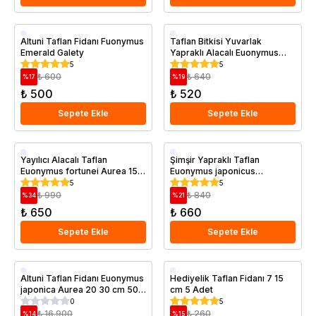
Saksıda
Saksıda
Altuni Taflan Fidanı Fuonymus
Taflan Bitkisi Yuvarlak
Emerald Galety
Yapraklı Alacalı Euonymus
japonicus Bravo 20 cm
5
5
₺ 600
₺ 640
%
17
%
19
₺ 500
₺ 520
Sepete Ekle
Sepete Ekle
Saksıda
Saksıda
Yayılıcı Alacalı Taflan
Şimşir Yapraklı Taflan
Euonymus fortunei Aurea 15
Euonymus japonicus
25 cm Saksıda
Microphyllus
5
5
₺ 990
₺ 840
%
34
%
21
₺ 650
₺ 660
Sepete Ekle
Sepete Ekle
Saksıda
Saksıda
Altuni Taflan Fidanı Euonymus
Hediyelik Taflan Fidanı 7 15
japonica Aurea 20 30 cm 50
cm 5 Adet
Adet
0
5
₺ 16.900
₺ 260
%
14
%
15