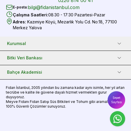
0226 814 00 41
bilgi@fidanistanbul.com
E-posta
:
Çalışma Saatleri
:
08:30 - 17:30 Pazartesi-Pazar
Adres
:
Kazımiye Köyü, Mezarlık Yolu Cd. No:18, 77100
Merkez Yalova
Kurumsal
Bitki Veri Bankası
Bahçe Akademisi
Fidan
İstanbul, 2005 yılından bu zamana kadar aynı isimle, her yıl artan
tecrübe ve kalite ile güvene dayalı hizmet vermekten gurur
duyuyoruz.
Sepet
Meyve Fidanı
Fidan Satışı
Süs Bitkileri
ve
Tohum
gibi aramalarınız için
Sayfası
100% Güvenli Çözümler sunuyoruz.