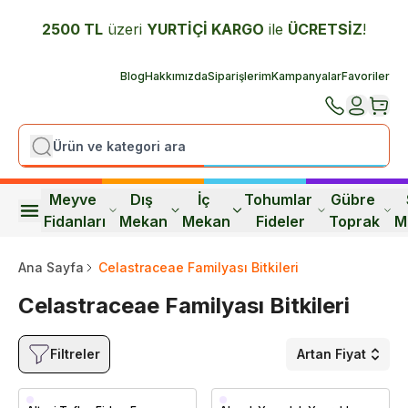
2500 TL
üzeri
YURTİÇİ K
ARGO
ile
ÜCRETSİZ
!
Blog
Hakkımızda
Siparişlerim
Kampanyalar
Favoriler
Meyve 
Dış 
İç 
Tohumlar 
Gübre 
Fidanları
Mekan
Mekan
Fideler
Toprak
M
Ana Sayfa
Celastraceae Familyası Bitkileri
Celastraceae Familyası Bitkileri
Filtreler
Artan Fiyat
Saksıda