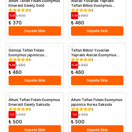
Altuni Taflan Fidanı Euonymus
Alacalı Yuvarlak Yapraklı
Emerald Gaiety Gold
Taflan Bitkisi Euonymus
japonicus Bravo 20 25 cm
5
5
₺ 600
₺ 880
%
38
%
48
₺ 370
₺ 460
Sepete Ekle
Sepete Ekle
Saksıda
Saksıda
Gümüşi Taflan Fidanı
Taflan Bitkisi Yuvarlak
Euonymus japonicus
Yapraklı Alacalı Euonymus
Microphyllus Variegata 20 40
japonicus Bravo 20 25 cm
5
5
cm
₺ 880
₺ 880
%
48
%
48
₺ 460
₺ 460
Sepete Ekle
Sepete Ekle
Saksıda
Saksıda
Altuni Taflan Fidanı Euonymus
Altuni Taflan Fidanı Euonymus
Emerald Gaiety Saksıda
japonica Aurea Saksıda
5
5
₺ 550
₺ 550
%
9
%
9
₺ 500
₺ 500
Sepete Ekle
Sepete Ekle