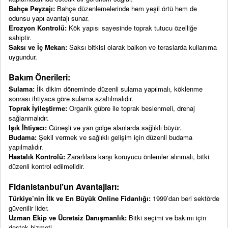
Bahçe Peyzajı:
Bahçe düzenlemelerinde hem yeşil örtü hem de
odunsu yapı avantajı sunar.
Erozyon Kontrolü:
Kök yapısı sayesinde toprak tutucu özelliğe
sahiptir.
Saksı ve İç Mekan:
Saksı bitkisi olarak balkon ve teraslarda kullanıma
uygundur.
Bakım Önerileri:
Sulama:
İlk dikim döneminde düzenli sulama yapılmalı, köklenme
sonrası ihtiyaca göre sulama azaltılmalıdır.
Toprak İyileştirme:
Organik gübre ile toprak beslenmeli, drenaj
sağlanmalıdır.
Işık İhtiyacı:
Güneşli ve yarı gölge alanlarda sağlıklı büyür.
Budama:
Şekil vermek ve sağlıklı gelişim için düzenli budama
yapılmalıdır.
Hastalık Kontrolü:
Zararlılara karşı koruyucu önlemler alınmalı, bitki
düzenli kontrol edilmelidir.
Fidanistanbul’un Avantajları:
Türkiye’nin İlk ve En Büyük Online Fidanlığı:
1999’dan beri sektörde
güvenilir lider.
Uzman Ekip ve Ücretsiz Danışmanlık:
Bitki seçimi ve bakımı için
destek hizmeti.