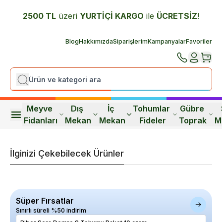
2500 TL
üzeri
YURTİÇİ K
ARGO
ile
ÜCRETSİZ
!
Blog
Hakkımızda
Siparişlerim
Kampanyalar
Favoriler
Meyve 
Dış 
İç 
Tohumlar 
Gübre 
Fidanları
Mekan
Mekan
Fideler
Toprak
M
İlginizi Çekebilecek Ürünler
Süper Fırsatlar
Sınırlı süreli %50 indirim