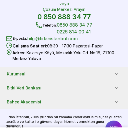
veya
Çözüm Merkezi Arayın
0 850 888 34 77
0850 888 34 77
Telefon
:
0226 814 00 41
bilgi@fidanistanbul.com
E-posta
:
Çalışma Saatleri
:
08:30 - 17:30 Pazartesi-Pazar
Adres
:
Kazımiye Köyü, Mezarlık Yolu Cd. No:18, 77100
Merkez Yalova
Kurumsal
Bitki Veri Bankası
Bahçe Akademisi
Fidan
İstanbul, 2005 yılından bu zamana kadar aynı isimle, her yıl artan
tecrübe ve kalite ile güvene dayalı hizmet vermekten gurur
duyuyoruz.
Sepet