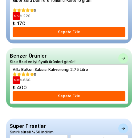
Biber Sera Demre 8 Tohumu Paket 10 gram
Cev
5
₺ 220
%
23
%
27
₺ 170
₺ 
Sepete Ekle
Benzer Ürünler
Size özel en iyi fiyatlı ürünleri görün!
Villa Balkon Saksısı Kahverengi 2,75 Litre
Ova
5
₺ 660
%
39
%
13
₺ 400
₺ 
Sepete Ekle
Süper Fırsatlar
Sınırlı süreli %50 indirim