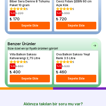
Biber Sera Demre 8 Tohumu
Ceviz Fidanı ŞEBİN 60 cm
Er
Paket 10 gram
Açık Kök
c
5
5
₺ 220
₺ 990
%
23
%
27
%
₺ 170
₺ 720
₺
Sepete Ekle
Sepete Ekle
Benzer Ürünler
Size özel en iyi fiyatlı ürünleri görün!
Villa Balkon Saksısı
Ova Balkon Saksısı Yeşil
Da
Kahverengi 2,75 Litre
Renk 3.5 Litre
Re
5
5
₺ 660
₺ 530
%
39
%
13
%
₺ 400
₺ 460
₺
Sepete Ekle
Sepete Ekle
Aklınıza takılan bir soru mu var?