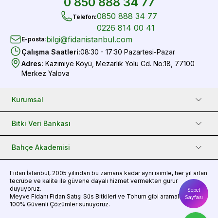
0 850 888 34 77
0850 888 34 77
Telefon
:
0226 814 00 41
bilgi@fidanistanbul.com
E-posta
:
Çalışma Saatleri
:
08:30 - 17:30 Pazartesi-Pazar
Adres
:
Kazımiye Köyü, Mezarlık Yolu Cd. No:18, 77100
Merkez Yalova
Kurumsal
Bitki Veri Bankası
Bahçe Akademisi
Fidan
İstanbul, 2005 yılından bu zamana kadar aynı isimle, her yıl artan
tecrübe ve kalite ile güvene dayalı hizmet vermekten gurur
duyuyoruz.
Sepet
Meyve Fidanı
Fidan Satışı
Süs Bitkileri
ve
Tohum
gibi aramalarınız için
Sayfası
100% Güvenli Çözümler sunuyoruz.