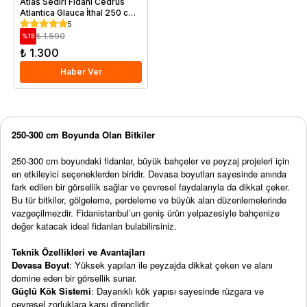
Atlas Sediri Fidanı Cedrus
Atlantica Glauca İthal 250 cm
Saksıda
5
₺ 1.590
%
18
₺ 1.300
Haber Ver
250-300 cm Boyunda Olan Bitkiler
250-300 cm boyundaki fidanlar, büyük bahçeler ve peyzaj projeleri için
en etkileyici seçeneklerden biridir. Devasa boyutları sayesinde anında
fark edilen bir görsellik sağlar ve çevresel faydalarıyla da dikkat çeker.
Bu tür bitkiler, gölgeleme, perdeleme ve büyük alan düzenlemelerinde
vazgeçilmezdir. Fidanistanbul’un geniş ürün yelpazesiyle bahçenize
değer katacak ideal fidanları bulabilirsiniz.
Teknik Özellikleri ve Avantajları
Devasa Boyut
: Yüksek yapıları ile peyzajda dikkat çeken ve alanı
domine eden bir görsellik sunar.
Güçlü Kök Sistemi
: Dayanıklı kök yapısı sayesinde rüzgara ve
çevresel zorluklara karşı dirençlidir.