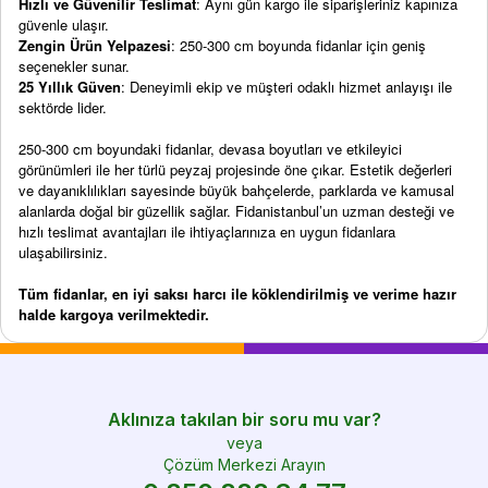
Hızlı ve Güvenilir Teslimat
: Aynı gün kargo ile siparişleriniz kapınıza
güvenle ulaşır.
Zengin Ürün Yelpazesi
: 250-300 cm boyunda fidanlar için geniş
seçenekler sunar.
25 Yıllık Güven
: Deneyimli ekip ve müşteri odaklı hizmet anlayışı ile
sektörde lider.
250-300 cm boyundaki fidanlar, devasa boyutları ve etkileyici
görünümleri ile her türlü peyzaj projesinde öne çıkar. Estetik değerleri
ve dayanıklılıkları sayesinde büyük bahçelerde, parklarda ve kamusal
alanlarda doğal bir güzellik sağlar. Fidanistanbul’un uzman desteği ve
hızlı teslimat avantajları ile ihtiyaçlarınıza en uygun fidanlara
ulaşabilirsiniz.
Tüm fidanlar, en iyi saksı harcı ile köklendirilmiş ve verime hazır
halde kargoya verilmektedir.
Aklınıza takılan bir soru mu var?
veya
Çözüm Merkezi Arayın