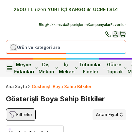
2500 TL
üzeri
YURTİÇİ K
ARGO
ile
ÜCRETSİZ
!
Blog
Hakkımızda
Siparişlerim
Kampanyalar
Favoriler
Meyve 
Dış 
İç 
Tohumlar 
Gübre 
Fidanları
Mekan
Mekan
Fideler
Toprak
M
Ana Sayfa
Gösterişli Boya Sahip Bitkiler
Gösterişli Boya Sahip Bitkiler
Filtreler
Artan Fiyat
Saksıda