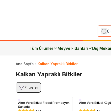
Tüm Ürünler
Meyve Fidanları
Dış Meka
Ana Sayfa
Kalkan Yapraklı Bitkiler
Kalkan Yapraklı Bitkiler
Filtreler
Saksıda
Saksıda
Aloe Vera Bitkisi Fidesi Promosyon
Aloe Vera Bitkisi Küç
Saksıda
4.67
4.6