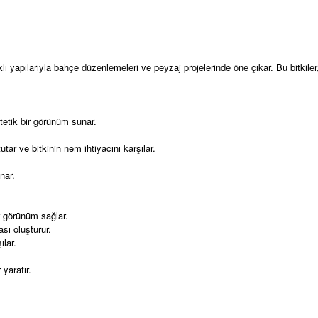
lı yapılarıyla bahçe düzenlemeleri ve peyzaj projelerinde öne çıkar. Bu bitkile
tetik bir görünüm sunar.
ar ve bitkinin nem ihtiyacını karşılar.
unar.
r görünüm sağlar.
sı oluşturur.
ılar.
 yaratır.