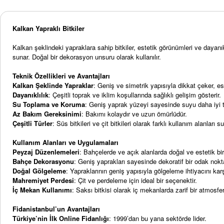
Kalkan Yapraklı Bitkiler
Kalkan şeklindeki yapraklara sahip bitkiler, estetik görünümleri ve dayanık
sunar. Doğal bir dekorasyon unsuru olarak kullanılır.
Teknik Özellikleri ve Avantajları
Kalkan Şeklinde Yapraklar
: Geniş ve simetrik yapısıyla dikkat çeker, es
Dayanıklılık
: Çeşitli toprak ve iklim koşullarında sağlıklı gelişim gösterir.
Su Toplama ve Koruma
: Geniş yaprak yüzeyi sayesinde suyu daha iyi tut
Az Bakım Gereksinimi
: Bakımı kolaydır ve uzun ömürlüdür.
Çeşitli Türler
: Süs bitkileri ve çit bitkileri olarak farklı kullanım alanları s
Kullanım Alanları ve Uygulamaları
Peyzaj Düzenlemeleri
: Bahçelerde ve açık alanlarda doğal ve estetik bi
Bahçe Dekorasyonu
: Geniş yaprakları sayesinde dekoratif bir odak nokta
Doğal Gölgeleme
: Yapraklarının geniş yapısıyla gölgeleme ihtiyacını karş
Mahremiyet Perdesi
: Çit ve perdeleme için ideal bir seçenektir.
İç Mekan Kullanımı
: Saksı bitkisi olarak iç mekanlarda zarif bir atmosfer
Fidanistanbul’un Avantajları
Türkiye’nin İlk Online Fidanlığı
: 1999’dan bu yana sektörde lider.