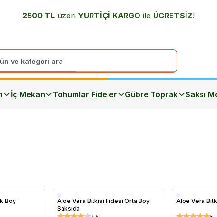
2500 TL
üzeri
YURTİÇİ K
ARGO
ile
ÜCRETSİZ
!
n
İç Mekan
Tohumlar Fideler
Gübre Toprak
Saksı Mo
Saksıda
Saksıda
ük Boy
Aloe Vera Bitkisi Fidesi Orta Boy
Aloe Vera Bit
Saksıda
4.5
5