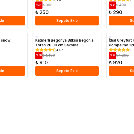
₺ 360
₺ 490
%
31
%
41
₺ 250
₺ 290
kle
Sepete Ekle
Se
Saksıda
Aşılı
a snow
Katmerli Begonya Bitkisi Begonia
İthal Greyfurt 
Toran 20 30 cm Saksıda
Pompelmo 120
Saksıda
4.67
5
₺ 1.460
₺ 1.260
%
38
%
27
₺ 910
₺ 920
kle
Sepete Ekle
Se