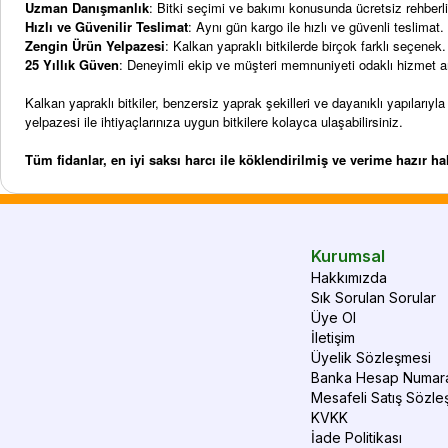
Uzman Danışmanlık
: Bitki seçimi ve bakımı konusunda ücretsiz rehberli
Hızlı ve Güvenilir Teslimat
: Aynı gün kargo ile hızlı ve güvenli teslimat.
Zengin Ürün Yelpazesi
: Kalkan yapraklı bitkilerde birçok farklı seçenek.
25 Yıllık Güven
: Deneyimli ekip ve müşteri memnuniyeti odaklı hizmet an
Kalkan yapraklı bitkiler, benzersiz yaprak şekilleri ve dayanıklı yapılar
yelpazesi ile ihtiyaçlarınıza uygun bitkilere kolayca ulaşabilirsiniz.
Tüm fidanlar, en iyi saksı harcı ile köklendirilmiş ve verime hazır h
Kurumsal
Hakkımızda
Sık Sorulan Sorular
Üye Ol
İletişim
Üyelik Sözleşmesi
Banka Hesap Numara
Mesafeli Satış Sözle
KVKK
İade Politikası