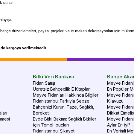
k sunar.
layışı.
ıyla bahçe düzenlemeleri, peyzaj projeleri ve iç mekan dekorasyonları için mük
alde kargoya verilmektedir.
Bitki Veri Bankası
Bahçe Aka
Fidan Satışı
Meyve Fidanla
Ücretsiz Bahçecilik E Kitapları
En Popüler Me
Meyve Fidanları Hakkında Bilgiler
Meyve Fidanı 
FidanIstanbul Farkıyla Sebze
Kılavuzu
Bahçenizi Kurun: Taze, Sağlıklı,
Meyve Fidanı 
ları
Bereketli
Dikkat Etmelis
şmesi
Evde Bitki Bakımı: Sağlıklı Bitkiler
Meyve Fidanı
İçin Temel İpuçları
Aylar En İyi?
Fidanistanbul Şikayet
En Verimli Me