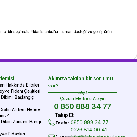
emmel bir seçimdir. Fidanistanbul’un uzman desteği ve geniş ürün
demisi
Aklınıza takılan bir soru mu
rı Hakkında Bilgiler
var?
yve Fidanı Çeşitleri
veya
Dikimi: Başlangıç
Çözüm Merkezi Arayın
0 850 888 34 77
Satın Alırken Nelere
Takip Et
iniz?
 Dikim Zamanı: Hangi
0850 888 34 77
Telefon
:
0226 814 00 41
yve Fidanları
E-posta
: