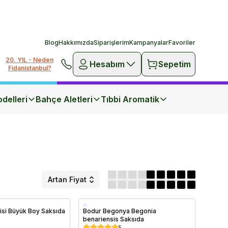
Blog
Hakkımızda
Siparişlerim
Kampanyalar
Favoriler
20. YIL - Neden
Hesabım
Sepetim
Fidanistanbul?
delleri
Bahçe Aletleri
Tıbbi Aromatik
Artan Fiyat
Saksıda
kisi Büyük Boy Saksıda
Bodur Begonya Begonia
benariensis Saksıda
5