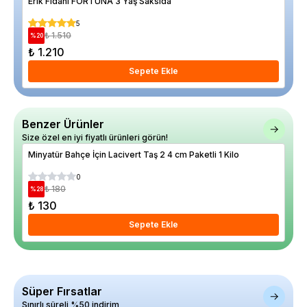
Erik Fidanı FORTUNA 3 Yaş Saksıda
Kam
Sak
5
₺ 1.510
%
20
%
17
₺ 1.210
₺ 
Sepete Ekle
Benzer Ürünler
Size özel en iyi fiyatlı ürünleri görün!
Minyatür Bahçe İçin Lacivert Taş 2 4 cm Paketli 1 Kilo
Min
0
₺ 180
%
28
%
28
₺ 130
₺ 
Sepete Ekle
Süper Fırsatlar
Sınırlı süreli %50 indirim