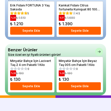
Erik Fidanı FORTUNA 3 Yaş
Kamkat Fidanı Citrus
Er
Saksıda
fortunella Kumquat 80 100
cm
cm 3 yaş Saksıda
5
4.5
₺ 1.510
₺ 1.680
%
20
%
17
%
₺ 1.210
₺ 1.390
₺
Sepete Ekle
Sepete Ekle
Benzer Ürünler
Size özel en iyi fiyatlı ürünleri görün!
Minyatür Bahçe İçin Lacivert
Minyatür Bahçe İçin Beyaz
Mi
Taş 2 4 cm Paketli 1 Kilo
Taş 005 cm Paketli 1 Kilo
ov
0
0
₺ 180
₺ 180
%
28
%
28
%
₺ 130
₺ 130
₺
Sepete Ekle
Sepete Ekle