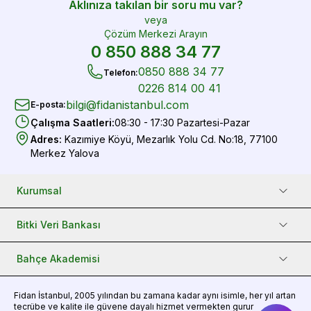
Aklınıza takılan bir soru mu var?
veya
Çözüm Merkezi Arayın
0 850 888 34 77
0850 888 34 77
Telefon
:
0226 814 00 41
bilgi@fidanistanbul.com
E-posta
:
Çalışma Saatleri
:
08:30 - 17:30 Pazartesi-Pazar
Adres
:
Kazımiye Köyü, Mezarlık Yolu Cd. No:18, 77100
Merkez Yalova
Kurumsal
Bitki Veri Bankası
Bahçe Akademisi
Fidan
İstanbul, 2005 yılından bu zamana kadar aynı isimle, her yıl artan
tecrübe ve kalite ile güvene dayalı hizmet vermekten gurur