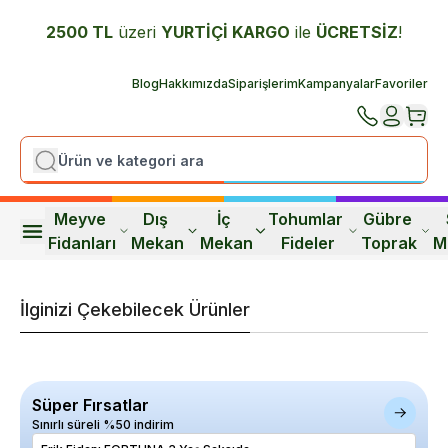
2500 TL
üzeri
YURTİÇİ K
ARGO
ile
ÜCRETSİZ
!
Blog
Hakkımızda
Siparişlerim
Kampanyalar
Favoriler
Meyve 
Dış 
İç 
Tohumlar 
Gübre 
Fidanları
Mekan
Mekan
Fideler
Toprak
M
İlginizi Çekebilecek Ürünler
Süper Fırsatlar
Sınırlı süreli %50 indirim