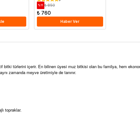
₺ 850
%
11
₺ 760
kle
Haber Ver
if bitki türlerini içerir. En bilinen üyesi muz bitkisi olan bu familya, hem eko
 aynı zamanda meyve üretimiyle de tanınır.
lı topraklar.