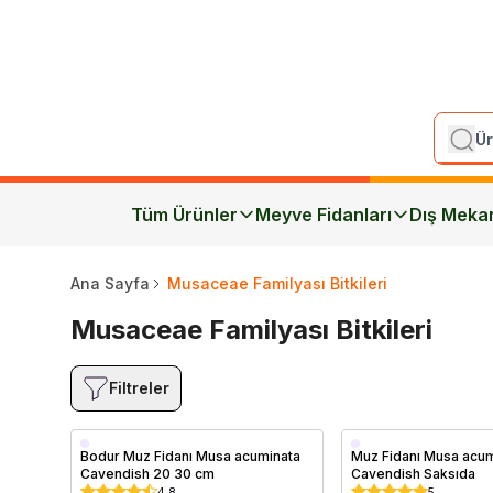
Tüm Ürünler
Meyve Fidanları
Dış Meka
Ana Sayfa
Musaceae Familyası Bitkileri
Musaceae Familyası Bitkileri
Filtreler
Saksıda
Saksıda
Bodur Muz Fidanı Musa acuminata
Muz Fidanı Musa acu
Cavendish 20 30 cm
Cavendish Saksıda
4.8
5