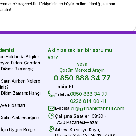
ükemmel bir seçenektir. Türkiye’nin en büyük online fidanlığı, uzman
aratın!
demisi
Aklınıza takılan bir soru mu
rı Hakkında Bilgiler
var?
yve Fidanı Çeşitleri
veya
Dikimi: Başlangıç
Çözüm Merkezi Arayın
0 850 888 34 77
Satın Alırken Nelere
Takip Et
iniz?
 Dikim Zamanı: Hangi
0850 888 34 77
Telefon
:
0226 814 00 41
yve Fidanları
bilgi@fidanistanbul.com
E-posta
:
Çalışma Saatleri
:
08:30 -
Satın Alabileceğiniz
17:30 Pazartesi-Pazar
 İçin Uygun Bölge
Adres
:
Kazımiye Köyü,
Mezarlık Yolu Cd. No:18, 77100