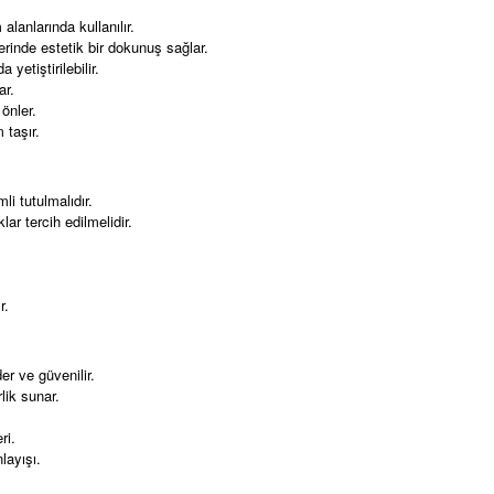
alanlarında kullanılır.
inde estetik bir dokunuş sağlar.
yetiştirilebilir.
ar.
önler.
 taşır.
li tutulmalıdır.
ar tercih edilmelidir.
r.
er ve güvenilir.
lik sunar.
ri.
layışı.