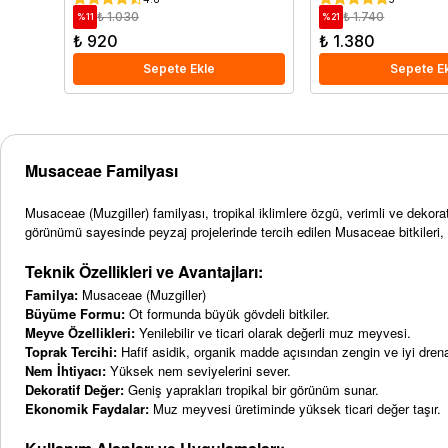
₺ 1.030
₺ 1.740
%
11
%
21
₺ 920
₺ 1.380
Sepete Ekle
Sepete E
Musaceae Familyası
Musaceae (Muzgiller) familyası, tropikal iklimlere özgü, verimli ve dekorat
görünümü sayesinde peyzaj projelerinde tercih edilen Musaceae bitkileri,
Teknik Özellikleri ve Avantajları:
Familya:
Musaceae (Muzgiller)
Büyüme Formu:
Ot formunda büyük gövdeli bitkiler.
Meyve Özellikleri:
Yenilebilir ve ticari olarak değerli muz meyvesi.
Toprak Tercihi:
Hafif asidik, organik madde açısından zengin ve iyi drenaj
Nem İhtiyacı:
Yüksek nem seviyelerini sever.
Dekoratif Değer:
Geniş yaprakları tropikal bir görünüm sunar.
Ekonomik Faydalar:
Muz meyvesi üretiminde yüksek ticari değer taşır.