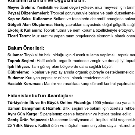
Kullanım Alanları ve Uygulamaları:
Meyve Üretimi:
Yenilebilir ve ticari değeri yüksek muz meyvesi için tarım 
Peyzaj Düzenlemeleri:
Tropikal görünümüyle bahçe ve park düzenlemeler
Kap ve Saksı Kullanımı:
Balkon ve teraslarda dekoratif amaçlarla saksıda 
Gölgeli Alan Oluşturma:
Geniş yaprakları sayesinde doğal gölgelik sağl
Ekolojik Kullanım:
Toprak tutma ve nem koruma özellikleriyle erozyonu 
Ticari Tarım:
Muz üretimi yapan tarım projelerinde ekonomik olarak önem
Bakım Önerileri:
Sulama:
Tropikal bir bitki olduğu için düzenli sulama yapılmalı; toprak nem
Toprak Seçimi:
Hafif asidik, organik maddece zengin ve drenajı iyi toprakl
Işık İhtiyacı:
Tam güneş alan bölgelerde daha sağlıklı büyür.
Gübreleme:
İlkbahar ve yaz aylarında organik gübreyle desteklenmelidir.
Budama:
Kuruyan yapraklar düzenli olarak temizlenmelidir.
Hastalık Koruması:
Mantar ve zararlılara karşı düzenli kontrol yapılmalıdı
Fidanistanbul’un Avantajları:
Türkiye'nin İlk ve En Büyük Online Fidanlığı:
1999 yılından bu yana lid
Uzman Danışmanlık Hizmeti:
Bitki seçimi ve bakımı için ücretsiz rehber
Aynı Gün Kargo:
Siparişleriniz özenle hazırlanır ve hızlıca teslim edilir.
Geniş Ürün Yelpazesi:
Musaceae familyasına ait tropikal bitki seçenekle
25 Yıllık Güven:
Kaliteli ürün ve müşteri memnuniyetine dayalı hizmet an