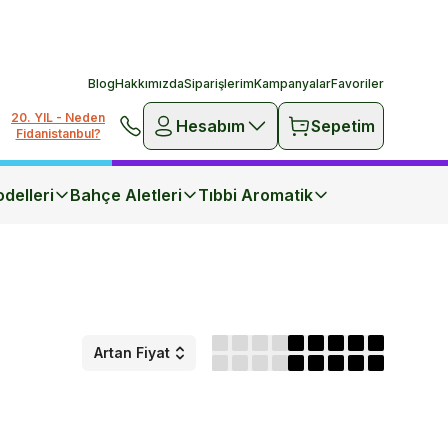
Blog
Hakkımızda
Siparişlerim
Kampanyalar
Favoriler
20. YIL - Neden
Hesabım
Sepetim
Fidanistanbul?
delleri
Bahçe Aletleri
Tıbbi Aromatik
Artan Fiyat