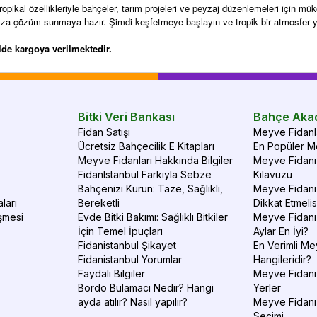
 tropikal özellikleriyle bahçeler, tarım projeleri ve peyzaj düzenlemeleri için m
arınıza çözüm sunmaya hazır. Şimdi keşfetmeye başlayın ve tropik bir atmosfer y
alde kargoya verilmektedir.
Bitki Veri Bankası
Bahçe Aka
Fidan Satışı
Meyve Fidanla
Ücretsiz Bahçecilik E Kitapları
En Popüler Me
Meyve Fidanları Hakkında Bilgiler
Meyve Fidanı 
FidanIstanbul Farkıyla Sebze
Kılavuzu
Bahçenizi Kurun: Taze, Sağlıklı,
Meyve Fidanı 
ları
Bereketli
Dikkat Etmelis
şmesi
Evde Bitki Bakımı: Sağlıklı Bitkiler
Meyve Fidanı
İçin Temel İpuçları
Aylar En İyi?
Fidanistanbul Şikayet
En Verimli Me
Fidanistanbul Yorumlar
Hangileridir?
Faydalı Bilgiler
Meyve Fidanı 
Bordo Bulamacı Nedir? Hangi
Yerler
ayda atılır? Nasıl yapılır?
Meyve Fidanı
Seçimi