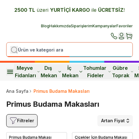
2500 TL
üzeri
YURTİÇİ K
ARGO
ile
ÜCRETSİZ
!
Blog
Hakkımızda
Siparişlerim
Kampanyalar
Favoriler
Meyve 
Dış 
İç 
Tohumlar 
Gübre 
Fidanları
Mekan
Mekan
Fideler
Toprak
M
Ana Sayfa
Primus Budama Makasları
Primus Budama Makasları
Filtreler
Artan Fiyat
Primus Budama Makası
Çiçekler İçin Budama Makası