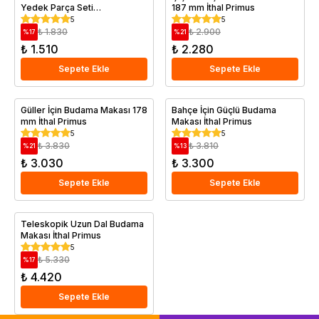
Yedek Parça Seti
187 mm İthal Primus
Profesyonel
5
5
₺ 1.830
₺ 2.900
%
17
%
21
₺ 1.510
₺ 2.280
Sepete Ekle
Sepete Ekle
Güller İçin Budama Makası 178
Bahçe İçin Güçlü Budama
mm İthal Primus
Makası İthal Primus
5
5
₺ 3.830
₺ 3.810
%
21
%
13
₺ 3.030
₺ 3.300
Sepete Ekle
Sepete Ekle
Teleskopik Uzun Dal Budama
Makası İthal Primus
5
₺ 5.330
%
17
₺ 4.420
Sepete Ekle