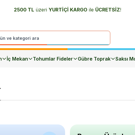
2500 TL
üzeri
YURTİÇİ K
ARGO
ile
ÜCRETSİZ
!
n
İç Mekan
Tohumlar Fideler
Gübre Toprak
Saksı Mo
r