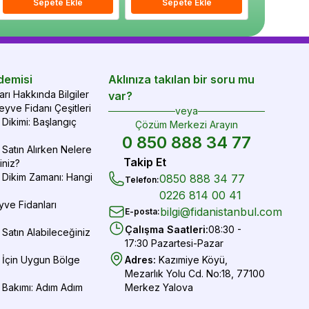
epete Ekle
Sepete Ekle
Sepete Ekle
Sepete Ekle
Sepete Ekle
Sepe
demisi
Aklınıza takılan bir soru mu
rı Hakkında Bilgiler
var?
yve Fidanı Çeşitleri
veya
Dikimi: Başlangıç
Çözüm Merkezi Arayın
0 850 888 34 77
Satın Alırken Nelere
Takip Et
iniz?
 Dikim Zamanı: Hangi
0850 888 34 77
Telefon
:
0226 814 00 41
yve Fidanları
bilgi@fidanistanbul.com
E-posta
:
Çalışma Saatleri
:
08:30 -
Satın Alabileceğiniz
17:30 Pazartesi-Pazar
 İçin Uygun Bölge
Adres
:
Kazımiye Köyü,
Mezarlık Yolu Cd. No:18, 77100
 Bakımı: Adım Adım
Merkez Yalova