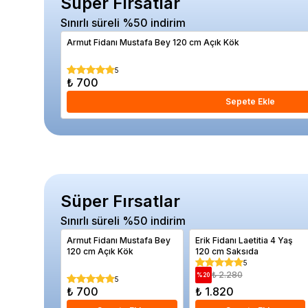
Süper Fırsatlar
Sınırlı süreli %50 indirim
Armut Fidanı Mustafa Bey 120 cm Açık Kök
5
₺ 700
Sepete Ekle
Süper Fırsatlar
Sınırlı süreli %50 indirim
Armut Fidanı Mustafa Bey
Erik Fidanı Laetitia 4 Yaş
120 cm Açık Kök
120 cm Saksıda
5
₺ 2.280
%
20
5
₺ 700
₺ 1.820