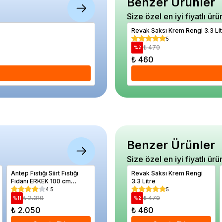
Benzer Ürünler
Size özel en iyi fiyatlı ürü
Revak Saksı Krem Rengi 3.3 Li
Erik Fidanı Laetitia 4 Yaş 120 cm Saksıda
5
5
₺ 2.280
₺ 470
%
20
%
2
₺ 1.820
₺ 460
Se
Benzer Ürünler
Size özel en iyi fiyatlı ürü
Antep Fıstığı Siirt Fıstığı
Barış Çiçeği Spathiphyllum
Revak Saksı Krem Rengi
Baston G
Fidanı ERKEK 100 cm
wallisii 50 60 cm Saksıda
3.3 Litre
alberell
Saksıda
120 cm 
4.5
0
5
₺ 2.310
₺ 1.430
₺ 470
₺ 5.
%
11
%
12
%
2
%
45
₺ 2.050
₺ 1.260
₺ 460
₺ 2.91