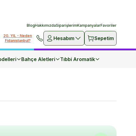
Blog
Hakkımızda
Siparişlerim
Kampanyalar
Favoriler
20. YIL - Neden
Hesabım
Sepetim
Fidanistanbul?
delleri
Bahçe Aletleri
Tıbbi Aromatik