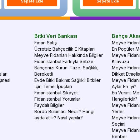
Sepete Ekle
Sepete Ekle
Sepete Ekle
S
Bitki Veri Bankası
Bahçe Aka
Fidan Satışı
Meyve Fidanla
Ücretsiz Bahçecilik E Kitapları
En Popüler Me
Meyve Fidanları Hakkında Bilgiler
Meyve Fidanı 
FidanIstanbul Farkıyla Sebze
Kılavuzu
Bahçenizi Kurun: Taze, Sağlıklı,
Meyve Fidanı 
ları
Bereketli
Dikkat Etmelis
şmesi
Evde Bitki Bakımı: Sağlıklı Bitkiler
Meyve Fidanı
İçin Temel İpuçları
Aylar En İyi?
Fidanistanbul Şikayet
En Verimli Me
Fidanistanbul Yorumlar
Hangileridir?
Faydalı Bilgiler
Meyve Fidanı 
Bordo Bulamacı Nedir? Hangi
Yerler
ayda atılır? Nasıl yapılır?
Meyve Fidanı
Seçimi
Meyve Fidanı
Rehber