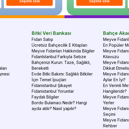
Sepete Ekle
Sepete Ekle
Sepete Ekle
S
Bitki Veri Bankası
Bahçe Aka
Fidan Satışı
Meyve Fidanla
Ücretsiz Bahçecilik E Kitapları
En Popüler Me
Meyve Fidanları Hakkında Bilgiler
Meyve Fidanı 
FidanIstanbul Farkıyla Sebze
Kılavuzu
Bahçenizi Kurun: Taze, Sağlıklı,
Meyve Fidanı 
ları
Bereketli
Dikkat Etmelis
şmesi
Evde Bitki Bakımı: Sağlıklı Bitkiler
Meyve Fidanı
İçin Temel İpuçları
Aylar En İyi?
Fidanistanbul Şikayet
En Verimli Me
Fidanistanbul Yorumlar
Hangileridir?
Faydalı Bilgiler
Meyve Fidanı 
Bordo Bulamacı Nedir? Hangi
Yerler
ayda atılır? Nasıl yapılır?
Meyve Fidanı
Seçimi
Meyve Fidanı
Rehber