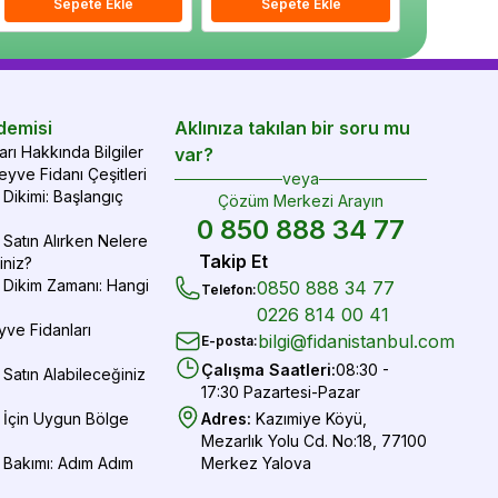
epete Ekle
Sepete Ekle
Sepete Ekle
Sepete Ekle
Sepete Ekle
Sepe
demisi
Aklınıza takılan bir soru mu
rı Hakkında Bilgiler
var?
yve Fidanı Çeşitleri
veya
Dikimi: Başlangıç
Çözüm Merkezi Arayın
0 850 888 34 77
Satın Alırken Nelere
Takip Et
iniz?
 Dikim Zamanı: Hangi
0850 888 34 77
Telefon
:
0226 814 00 41
yve Fidanları
bilgi@fidanistanbul.com
E-posta
:
Çalışma Saatleri
:
08:30 -
Satın Alabileceğiniz
17:30 Pazartesi-Pazar
 İçin Uygun Bölge
Adres
:
Kazımiye Köyü,
Mezarlık Yolu Cd. No:18, 77100
 Bakımı: Adım Adım
Merkez Yalova