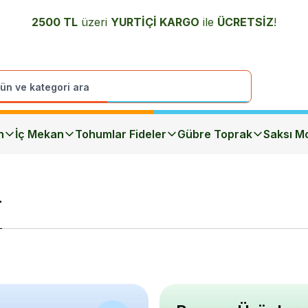
2500 TL
üzeri
YURTİÇİ K
ARGO
ile
ÜCRETSİZ
!
n
İç Mekan
Tohumlar Fideler
Gübre Toprak
Saksı Mo
r