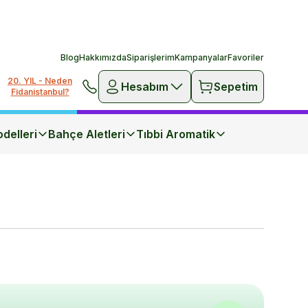
Blog
Hakkımızda
Siparişlerim
Kampanyalar
Favoriler
20. YIL - Neden
Hesabım
Sepetim
Fidanistanbul?
delleri
Bahçe Aletleri
Tıbbi Aromatik