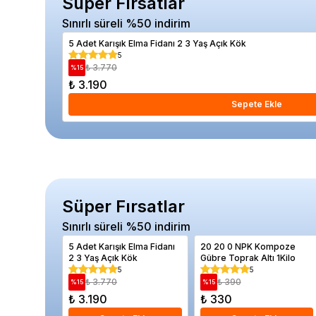
Süper Fırsatlar
Sınırlı süreli %50 indirim
5 Adet Karışık Elma Fidanı 2 3 Yaş Açık Kök
5
₺ 3.770
%
15
₺ 3.190
Sepete Ekle
Süper Fırsatlar
Sınırlı süreli %50 indirim
5 Adet Karışık Elma Fidanı
20 20 0 NPK Kompoze
2 3 Yaş Açık Kök
Gübre Toprak Altı 1Kilo
5
5
₺ 3.770
₺ 390
%
15
%
15
₺ 3.190
₺ 330