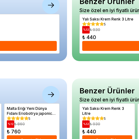
Benzer Ürünler
Size özel en iyi fiyatlı ürü
20 20 0 NPK Kompoze Gübre Toprak Altı 
Yalı Saksı Krem Renk 3 Litre
5
5
₺ 390
₺ 930
%
15
%
53
₺ 330
₺ 440
Se
Benzer Ürünler
Size özel en iyi fiyatlı ürü
Malta Eriği Yeni Dünya
Mor Balon Çiçeği Tohumu
Yalı Saksı Krem Renk 3
Fındık Fi
Fidanı Eriobotrya japonica
Campanula gramandiflora
Litre
Yağlısı 
60 80 cm Saksıda
50 Adet
5
5
5
₺ 860
₺ 390
₺ 930
₺ 85
%
12
%
26
%
53
%
14
₺ 760
₺ 290
₺ 440
₺ 730