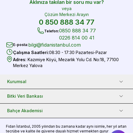
Aklınıza takılan bir soru mu var?
veya
Çözüm Merkezi Arayın
0 850 888 34 77
0850 888 34 77
Telefon
:
0226 814 00 41
bilgi@fidanistanbul.com
E-posta
:
Çalışma Saatleri
:
08:30 - 17:30 Pazartesi-Pazar
Adres
:
Kazımiye Köyü, Mezarlık Yolu Cd. No:18, 77100
Merkez Yalova
Kurumsal
Bitki Veri Bankası
Bahçe Akademisi
Fidan
İstanbul, 2005 yılından bu zamana kadar aynı isimle, her yıl artan
tecrübe ve kalite ile güvene dayalı hizmet vermekten gurur