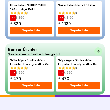
Elma Fidanı SUPER CHİEF
Saksı Fidan Harcı 25 Litre
Er
120 cm Açık Köklü
ma
Ya
5
5
₺ 860
₺ 1.190
%
5
%
5
%
₺ 820
₺ 1.130
₺
Sepete Ekle
Sepete Ekle
Benzer Ürünler
Size özel en iyi fiyatlı ürünleri görün!
Sığla Ağacı Günlük Ağacı
Sığla Ağacı Günlük Ağacı
Am
Liquidambar styraciflua Palo
Liquidambar styraciflua Palo
Li
Alto 20 40 cm
Alto 20 40 cm Saksıda
Sl
5
5
Sa
₺ 590
₺ 620
%
20
%
24
%
₺ 470
₺ 470
₺
Sepete Ekle
Sepete Ekle