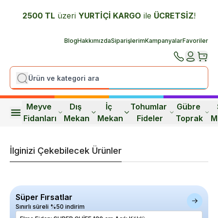
2500 TL
üzeri
YURTİÇİ K
ARGO
ile
ÜCRETSİZ
!
Blog
Hakkımızda
Siparişlerim
Kampanyalar
Favoriler
Meyve 
Dış 
İç 
Tohumlar 
Gübre 
Fidanları
Mekan
Mekan
Fideler
Toprak
M
İlginizi Çekebilecek Ürünler
Süper Fırsatlar
Sınırlı süreli %50 indirim