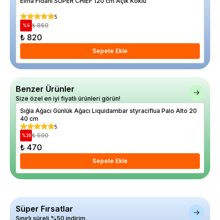
Elma Fidanı SUPER CHİEF 120 cm Açık Köklü
Sak
5
₺ 860
%
5
%
5
₺ 820
₺ 1
Sepete Ekle
Benzer Ürünler
Size özel en iyi fiyatlı ürünleri görün!
Sığla Ağacı Günlük Ağacı Liquidambar styraciflua Palo Alto 20
Sığ
40 cm
40 
5
₺ 590
%
20
%
24
₺ 470
₺ 
Sepete Ekle
Süper Fırsatlar
Sınırlı süreli %50 indirim