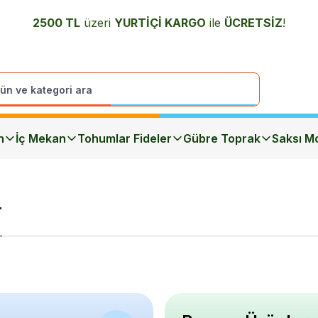
2500 TL
üzeri
YURTİÇİ K
ARGO
ile
ÜCRETSİZ
!
n
İç Mekan
Tohumlar Fideler
Gübre Toprak
Saksı Mo
r