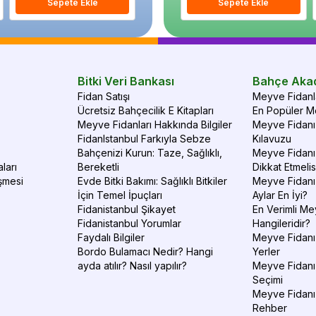
Sepete Ekle
Sepete Ekle
Sepete Ekle
S
Bitki Veri Bankası
Bahçe Aka
Fidan Satışı
Meyve Fidanla
Ücretsiz Bahçecilik E Kitapları
En Popüler Me
Meyve Fidanları Hakkında Bilgiler
Meyve Fidanı 
FidanIstanbul Farkıyla Sebze
Kılavuzu
Bahçenizi Kurun: Taze, Sağlıklı,
Meyve Fidanı 
ları
Bereketli
Dikkat Etmelis
şmesi
Evde Bitki Bakımı: Sağlıklı Bitkiler
Meyve Fidanı
İçin Temel İpuçları
Aylar En İyi?
Fidanistanbul Şikayet
En Verimli Me
Fidanistanbul Yorumlar
Hangileridir?
Faydalı Bilgiler
Meyve Fidanı 
Bordo Bulamacı Nedir? Hangi
Yerler
ayda atılır? Nasıl yapılır?
Meyve Fidanı
Seçimi
Meyve Fidanı
Rehber