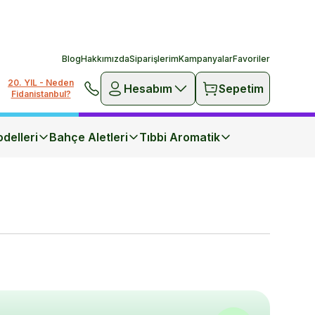
Blog
Hakkımızda
Siparişlerim
Kampanyalar
Favoriler
20. YIL - Neden
Hesabım
Sepetim
Fidanistanbul?
delleri
Bahçe Aletleri
Tıbbi Aromatik