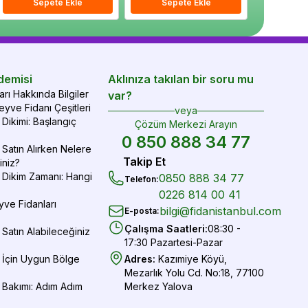
epete Ekle
Sepete Ekle
Sepete Ekle
Sepete Ekle
Sepete Ekle
Sepe
demisi
Aklınıza takılan bir soru mu
rı Hakkında Bilgiler
var?
yve Fidanı Çeşitleri
veya
Dikimi: Başlangıç
Çözüm Merkezi Arayın
0 850 888 34 77
Satın Alırken Nelere
Takip Et
iniz?
 Dikim Zamanı: Hangi
0850 888 34 77
Telefon
:
0226 814 00 41
yve Fidanları
bilgi@fidanistanbul.com
E-posta
:
Çalışma Saatleri
:
08:30 -
Satın Alabileceğiniz
17:30 Pazartesi-Pazar
 İçin Uygun Bölge
Adres
:
Kazımiye Köyü,
Mezarlık Yolu Cd. No:18, 77100
 Bakımı: Adım Adım
Merkez Yalova