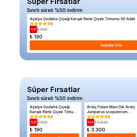
Süper Fırsatlar
Sınırlı süreli %50 indirim
Açelya Godetia Çiçeği Karışık Renk Çiçek Tohumu 50 Adet
5
₺ 300
%
37
₺ 190
Sepete Ekle
Süper Fırsatlar
Sınırlı süreli %50 indirim
Açelya Godetia Çiçeği
Ardıç Fidanı Mavi Dik Ardıç
Karışık Renk Çiçek Tohumu
Juniperus scopulorum
50 Adet
Blue Arrow 120 150 cm
5
5
₺ 300
₺ 3.830
%
37
%
14
₺ 190
₺ 3.300