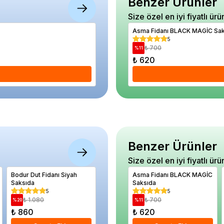
Benzer Ürünler
Size özel en iyi fiyatlı ürü
Ardıç Fidanı Mavi Dik Ardıç Juniperus sc
Asma Fidanı BLACK MAGİC Sak
5
5
₺ 3.830
₺ 700
%
14
%
11
₺ 3.300
₺ 620
Se
Benzer Ürünler
Size özel en iyi fiyatlı ürü
Bodur Dut Fidanı Siyah
Kiraz Fidanı KARAGEVREK
Asma Fidanı BLACK MAGİC
Lekeli D
Saksıda
120 cm Açık köklü
Saksıda
Dieffenb
cm
5
5
5
₺ 1.080
₺ 1.060
₺ 700
₺ 3.
%
20
%
22
%
11
%
45
₺ 860
₺ 830
₺ 620
₺ 1.89