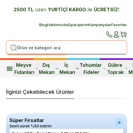
2500 TL
üzeri
YURTİÇİ K
ARGO
ile
ÜCRETSİZ
!
Blog
Hakkımızda
Siparişlerim
Kampanyalar
Favoriler
Meyve 
Dış 
İç 
Tohumlar 
Gübre 
Fidanları
Mekan
Mekan
Fideler
Toprak
M
İlginizi Çekebilecek Ürünler
Süper Fırsatlar
Sınırlı süreli %50 indirim