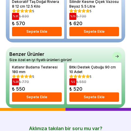
Dekoratif Taş Doğal Riviera
Silindir Kesme Çiçek Vazosu
Ay
8 12 cm 12.5 Kilo
Beyaz 5.5 Litre
12
5
5
₺ 830
₺ 730
%
31
%
15
%
₺ 570
₺ 620
₺
Sepete Ekle
Sepete Ekle
Benzer Ürünler
Size özel en iyi fiyatlı ürünleri görün!
Katlanır Budama Testeresi
Bitki Destek Çubuğu 90 cm
16
180 mm
10 Adet
5
5
₺ 770
₺ 550
%
29
%
5
₺ 550
₺ 520
₺
Sepete Ekle
Sepete Ekle
Aklınıza takılan bir soru mu var?