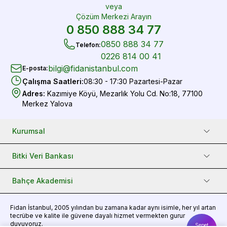
veya
Çözüm Merkezi Arayın
0 850 888 34 77
0850 888 34 77
Telefon
:
0226 814 00 41
bilgi@fidanistanbul.com
E-posta
:
Çalışma Saatleri
:
08:30 - 17:30 Pazartesi-Pazar
Adres
:
Kazımiye Köyü, Mezarlık Yolu Cd. No:18, 77100
Merkez Yalova
Kurumsal
Bitki Veri Bankası
Bahçe Akademisi
Fidan
İstanbul, 2005 yılından bu zamana kadar aynı isimle, her yıl artan
tecrübe ve kalite ile güvene dayalı hizmet vermekten gurur
duyuyoruz.
Sepet