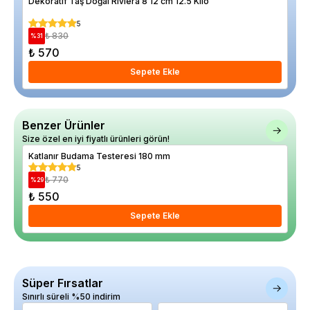
Dekoratif Taş Doğal Riviera 8 12 cm 12.5 Kilo
Sil
5
₺ 830
%
31
%
15
₺ 570
₺ 
Sepete Ekle
Benzer Ürünler
Size özel en iyi fiyatlı ürünleri görün!
Katlanır Budama Testeresi 180 mm
Bit
5
₺ 770
%
29
%
5
₺ 550
₺ 
Sepete Ekle
Süper Fırsatlar
Sınırlı süreli %50 indirim