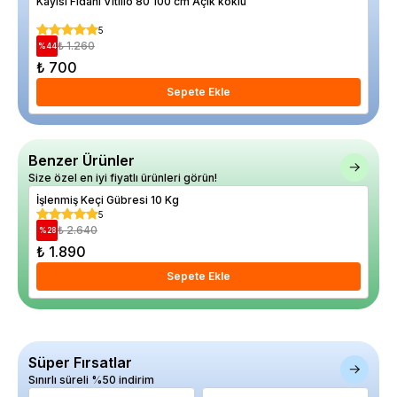
Kayısı Fidanı Vitillo 80 100 cm Açık köklü
Aşıs
5
₺ 1.260
%
44
%
24
₺ 700
₺ 
Sepete Ekle
Benzer Ürünler
Size özel en iyi fiyatlı ürünleri görün!
İşlenmiş Keçi Gübresi 10 Kg
İşl
5
₺ 2.640
%
28
%
17
₺ 1.890
₺ 
Sepete Ekle
Süper Fırsatlar
Sınırlı süreli %50 indirim