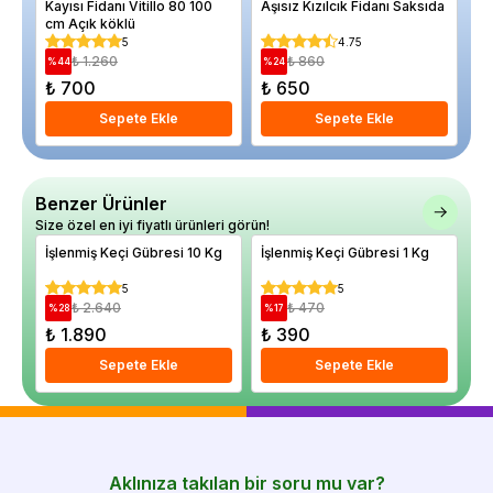
Kayısı Fidanı Vitillo 80 100
Aşısız Kızılcık Fidanı Saksıda
Ki
cm Açık köklü
Kı
Ba
5
4.75
Sa
₺ 1.260
₺ 860
%
44
%
24
%
₺ 700
₺ 650
₺
Sepete Ekle
Sepete Ekle
Benzer Ürünler
Size özel en iyi fiyatlı ürünleri görün!
İşlenmiş Keçi Gübresi 10 Kg
İşlenmiş Keçi Gübresi 1 Kg
Or
Pe
5
5
₺ 2.640
₺ 470
%
28
%
17
%
₺ 1.890
₺ 390
₺
Sepete Ekle
Sepete Ekle
Aklınıza takılan bir soru mu var?