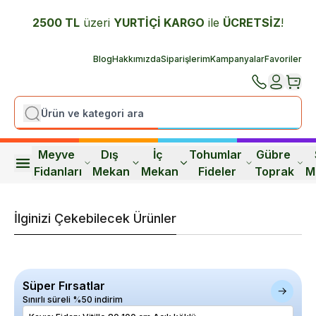
2500 TL
üzeri
YURTİÇİ K
ARGO
ile
ÜCRETSİZ
!
Blog
Hakkımızda
Siparişlerim
Kampanyalar
Favoriler
Meyve 
Dış 
İç 
Tohumlar 
Gübre 
Fidanları
Mekan
Mekan
Fideler
Toprak
M
İlginizi Çekebilecek Ürünler
Süper Fırsatlar
Sınırlı süreli %50 indirim