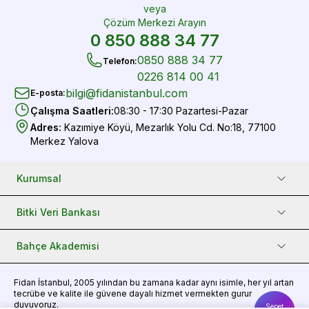
veya
Çözüm Merkezi Arayın
0 850 888 34 77
0850 888 34 77
Telefon
:
0226 814 00 41
bilgi@fidanistanbul.com
E-posta
:
Çalışma Saatleri
:
08:30 - 17:30 Pazartesi-Pazar
Adres
:
Kazımiye Köyü, Mezarlık Yolu Cd. No:18, 77100
Merkez Yalova
Kurumsal
Bitki Veri Bankası
Bahçe Akademisi
Fidan
İstanbul, 2005 yılından bu zamana kadar aynı isimle, her yıl artan
tecrübe ve kalite ile güvene dayalı hizmet vermekten gurur
duyuyoruz.
Sepet