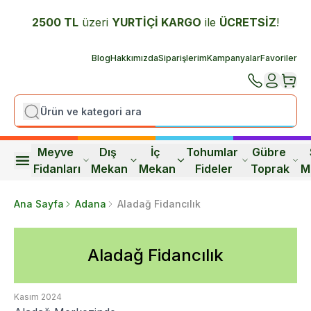
2500 TL
üzeri
YURTİÇİ K
ARGO
ile
ÜCRETSİZ
!
Blog
Hakkımızda
Siparişlerim
Kampanyalar
Favoriler
Meyve 
Dış 
İç 
Tohumlar 
Gübre 
Fidanları
Mekan
Mekan
Fideler
Toprak
M
Ana Sayfa
Adana
Aladağ Fidancılık
Aladağ Fidancılık
Kasım 2024