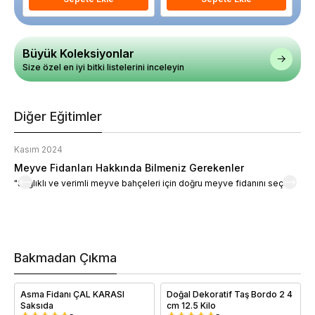
Büyük Koleksiyonlar
Size özel en iyi bitki listelerini inceleyin
Diğer Eğitimler
Kasım 2024
K
Meyve Fidanları Hakkında Bilmeniz Gerekenler
M
"Sağlıklı ve verimli meyve bahçeleri için doğru meyve fidanını seçin."
M
d
a
t
m
h
v
Bakmadan Çıkma
i
e
Asma Fidanı ÇAL KARASI
Doğal Dekoratif Taş Bordo 2 4
Saksıda
cm 12.5 Kilo