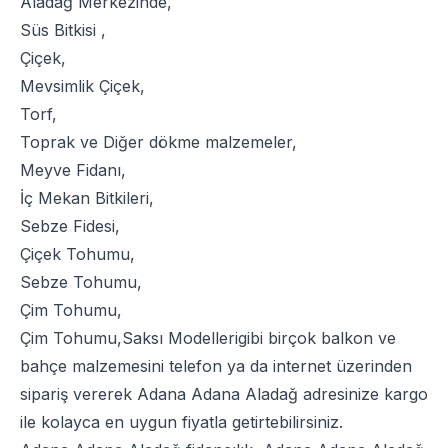
Aladağ Merkezinde,
Süs Bitkisi
,
Çiçek
,
Mevsimlik Çiçek
,
Torf
,
Toprak
ve
Diğer dökme malzemeler
,
Meyve Fidanı
,
İç Mekan Bitkileri
,
Sebze Fidesi
,
Çiçek Tohumu
,
Sebze Tohumu
,
Çim Tohumu
,
Çim Tohumu
,
Saksı Modelleri
gibi birçok balkon ve
bahçe malzemesini telefon ya da internet üzerinden
sipariş vererek Adana Adana Aladağ adresinize kargo
ile kolayca en uygun fiyatla getirtebilirsiniz.