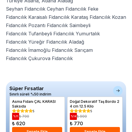
Türkiye Adana, Adana Aladağ
Seyhan Fidancılık
Ceyhan Fidancılık
Feke
Fidancılık
Karaisalı Fidancılık
Karataş Fidancılık
Kozan
Fidancılık
Pozantı Fidancılık
Saimbeyli
Fidancılık
Tufanbeyli Fidancılık
Yumurtalık
Fidancılık
Yüreğir Fidancılık
Aladağ
Fidancılık
İmamoğlu Fidancılık
Sarıçam
Fidancılık
Çukurova Fidancılık
Süper Fırsatlar
Sınırlı süreli %50 indirim
Asma Fidanı ÇAL KARASI
Doğal Dekoratif Taş Bordo 2
10
Saksıda
4 cm 12.5 Kilo
10
5
5
₺ 700
₺ 900
%
11
%
14
%
₺ 620
₺ 770
₺
Sepete Ekle
Sepete Ekle