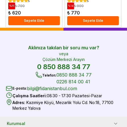
5
5
₺ 700
₺ 900
%
11
%
14
₺ 620
₺ 770
Sepete Ekle
Sepete Ekle
Aklınıza takılan bir soru mu var?
veya
Çözüm Merkezi Arayın
0 850 888 34 77
0850 888 34 77
Telefon
:
0226 814 00 41
bilgi@fidanistanbul.com
E-posta
:
Çalışma Saatleri
:
08:30 - 17:30 Pazartesi-Pazar
Adres
:
Kazımiye Köyü, Mezarlık Yolu Cd. No:18, 77100
Merkez Yalova
Kurumsal