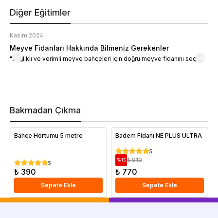
Diğer Eğitimler
Kasım 2024
K
Meyve Fidanları Hakkında Bilmeniz Gerekenler
M
"Sağlıklı ve verimli meyve bahçeleri için doğru meyve fidanını seçin."
M
d
a
t
m
h
v
Bakmadan Çıkma
i
e
Bahçe Hortumu 5 metre
Badem Fidanı NE PLUS ULTRA
5
₺ 910
%
15
5
₺ 390
₺ 770
Sepete Ekle
Sepete Ekle