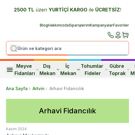
2500 TL
üzeri
YURTİÇİ K
ARGO
ile
ÜCRETSİZ
!
Blog
Hakkımızda
Siparişlerim
Kampanyalar
Favoriler
Meyve 
Dış 
İç 
Tohumlar 
Gübre 
Fidanları
Mekan
Mekan
Fideler
Toprak
M
Ana Sayfa
Artvin
Arhavi Fidancılık
Arhavi Fidancılık
Kasım 2024