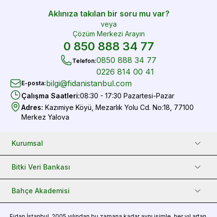
Aklınıza takılan bir soru mu var?
veya
Çözüm Merkezi Arayın
0 850 888 34 77
0850 888 34 77
Telefon
:
0226 814 00 41
bilgi@fidanistanbul.com
E-posta
:
Çalışma Saatleri
:
08:30 - 17:30 Pazartesi-Pazar
Adres
:
Kazımiye Köyü, Mezarlık Yolu Cd. No:18, 77100
Merkez Yalova
Kurumsal
Bitki Veri Bankası
Bahçe Akademisi
Fidan
İstanbul, 2005 yılından bu zamana kadar aynı isimle, her yıl artan