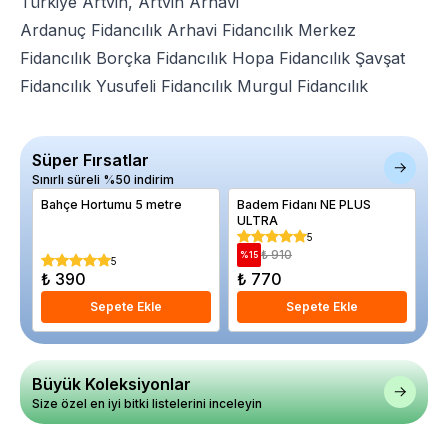
Türkiye Artvin, Artvin Arhavi
Ardanuç Fidancılık
Arhavi Fidancılık
Merkez
Fidancılık
Borçka Fidancılık
Hopa Fidancılık
Şavşat
Fidancılık
Yusufeli Fidancılık
Murgul Fidancılık
Süper Fırsatlar
Sınırlı süreli %50 indirim
Bahçe Hortumu 5 metre
Badem Fidanı NE PLUS
El
ULTRA
cm
5
₺ 910
%
15
%
5
₺ 390
₺ 770
₺
Sepete Ekle
Sepete Ekle
Büyük Koleksiyonlar
Size özel en iyi bitki listelerini inceleyin