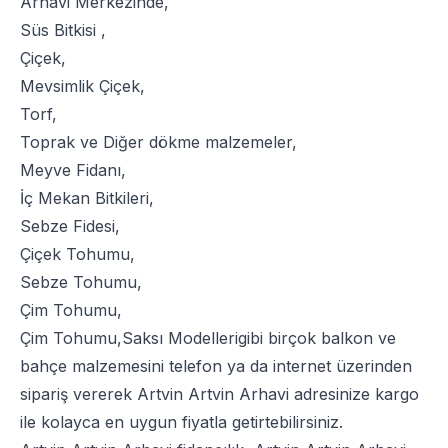
Arhavi Merkezinde,
Süs Bitkisi
,
Çiçek
,
Mevsimlik Çiçek
,
Torf
,
Toprak
ve
Diğer dökme malzemeler
,
Meyve Fidanı
,
İç Mekan Bitkileri
,
Sebze Fidesi
,
Çiçek Tohumu
,
Sebze Tohumu
,
Çim Tohumu
,
Çim Tohumu
,
Saksı Modelleri
gibi birçok balkon ve
bahçe malzemesini telefon ya da internet üzerinden
sipariş vererek Artvin Artvin Arhavi adresinize kargo
ile kolayca en uygun fiyatla getirtebilirsiniz.