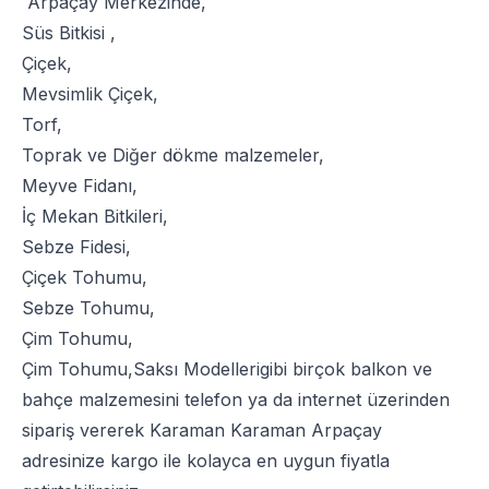
Arpaçay Merkezinde,
Süs Bitkisi
,
Çiçek
,
Mevsimlik Çiçek
,
Torf
,
Toprak
ve
Diğer dökme malzemeler
,
Meyve Fidanı
,
İç Mekan Bitkileri
,
Sebze Fidesi
,
Çiçek Tohumu
,
Sebze Tohumu
,
Çim Tohumu
,
Çim Tohumu
,
Saksı Modelleri
gibi birçok balkon ve
bahçe malzemesini telefon ya da internet üzerinden
sipariş vererek Karaman Karaman Arpaçay
adresinize kargo ile kolayca en uygun fiyatla