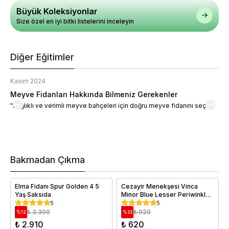
Büyük Koleksiyonlar
Size özel en iyi bitki listelerini inceleyin
Diğer Eğitimler
Kasım 2024
K
Meyve Fidanları Hakkında Bilmeniz Gerekenler
M
"Sağlıklı ve verimli meyve bahçeleri için doğru meyve fidanını seçin."
M
d
a
t
m
h
v
Bakmadan Çıkma
i
e
Elma Fidanı Spur Golden 4 5
Cezayir Menekşesi Vinca
Yaş Saksıda
Minor Blue Lesser Periwinkle
Askılı Saksıda
5
5
₺ 3.300
₺ 920
%
12
%
33
₺ 2.910
₺ 620