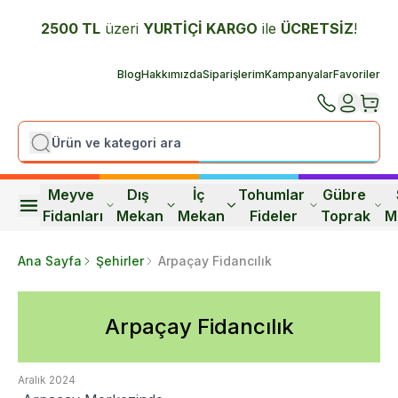
2500 TL
üzeri
YURTİÇİ K
ARGO
ile
ÜCRETSİZ
!
Blog
Hakkımızda
Siparişlerim
Kampanyalar
Favoriler
Meyve 
Dış 
İç 
Tohumlar 
Gübre 
Fidanları
Mekan
Mekan
Fideler
Toprak
M
Ana Sayfa
Şehirler
Arpaçay Fidancılık
Arpaçay Fidancılık
Aralık 2024