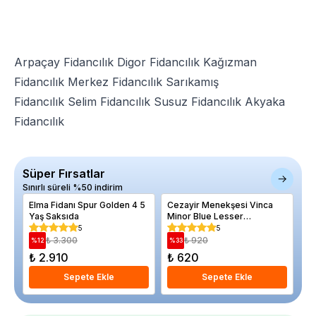
Arpaçay Fidancılık
Digor Fidancılık
Kağızman
Fidancılık
Merkez Fidancılık
Sarıkamış
Fidancılık
Selim Fidancılık
Susuz Fidancılık
Akyaka
Fidancılık
Süper Fırsatlar
Sınırlı süreli %50 indirim
Elma Fidanı Spur Golden 4 5
Cezayir Menekşesi Vinca
El
Yaş Saksıda
Minor Blue Lesser
Ya
Periwinkle Askılı Saksıda
5
5
₺ 3.300
₺ 920
%
12
%
33
%
₺ 2.910
₺ 620
₺
Sepete Ekle
Sepete Ekle