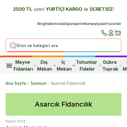
2500 TL
üzeri
YURTİÇİ K
ARGO
ile
ÜCRETSİZ
!
Blog
Hakkımızda
Siparişlerim
Kampanyalar
Favoriler
Meyve 
Dış 
İç 
Tohumlar 
Gübre 
Fidanları
Mekan
Mekan
Fideler
Toprak
M
Ana Sayfa
Samsun
Asarcık Fidancılık
Asarcık Fidancılık
Kasım 2024