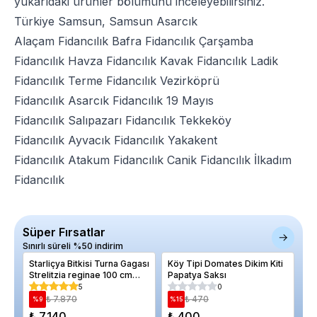
yukarıdaki ürünler bölümünü inceleyebilirsiniz.
Türkiye Samsun, Samsun Asarcık
Alaçam Fidancılık
Bafra Fidancılık
Çarşamba
Fidancılık
Havza Fidancılık
Kavak Fidancılık
Ladik
Fidancılık
Terme Fidancılık
Vezirköprü
Fidancılık
Asarcık Fidancılık
19 Mayıs
Fidancılık
Salıpazarı Fidancılık
Tekkeköy
Fidancılık
Ayvacık Fidancılık
Yakakent
Fidancılık
Atakum Fidancılık
Canik Fidancılık
İlkadım
Fidancılık
Süper Fırsatlar
Sınırlı süreli %50 indirim
Starliçya Bitkisi Turna Gagası
Köy Tipi Domates Dikim Kiti
Ma
Strelitzia reginae 100 cm
Papatya Saksı
Çi
Saksıda
Ni
5
0
₺ 7.870
₺ 470
%
9
%
15
%
₺ 7.140
₺ 400
₺