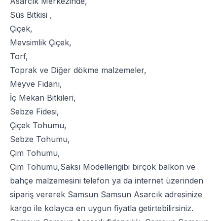
Asarcık Merkezinde,
Süs Bitkisi
,
Çiçek
,
Mevsimlik Çiçek
,
Torf
,
Toprak
ve
Diğer dökme malzemeler
,
Meyve Fidanı
,
İç Mekan Bitkileri
,
Sebze Fidesi
,
Çiçek Tohumu
,
Sebze Tohumu
,
Çim Tohumu
,
Çim Tohumu
,
Saksı Modelleri
gibi birçok balkon ve
bahçe malzemesini telefon ya da internet üzerinden
sipariş vererek Samsun Samsun Asarcık adresinize
kargo ile kolayca en uygun fiyatla getirtebilirsiniz.