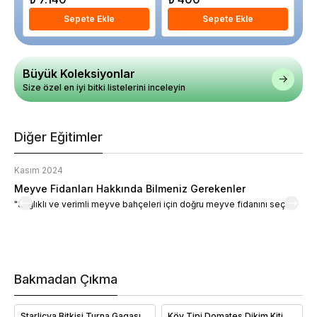
Sepete Ekle
Sepete Ekle
Büyük Koleksiyonlar
Size özel en iyi bitki listelerini inceleyin
Diğer Eğitimler
Kasım 2024
K
Meyve Fidanları Hakkında Bilmeniz Gerekenler
M
"Sağlıklı ve verimli meyve bahçeleri için doğru meyve fidanını seçin."
M
d
a
t
m
h
v
Bakmadan Çıkma
i
e
Starliçya Bitkisi Turna Gagası
Köy Tipi Domates Dikim Kiti