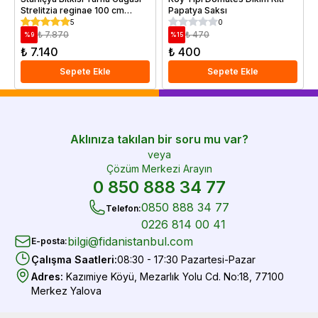
Strelitzia reginae 100 cm
Papatya Saksı
Saksıda
5
0
₺ 7.870
₺ 470
%
9
%
15
₺ 7.140
₺ 400
Sepete Ekle
Sepete Ekle
Aklınıza takılan bir soru mu var?
veya
Çözüm Merkezi Arayın
0 850 888 34 77
0850 888 34 77
Telefon
:
0226 814 00 41
bilgi@fidanistanbul.com
E-posta
:
Çalışma Saatleri
:
08:30 - 17:30 Pazartesi-Pazar
Adres
:
Kazımiye Köyü, Mezarlık Yolu Cd. No:18, 77100
Merkez Yalova