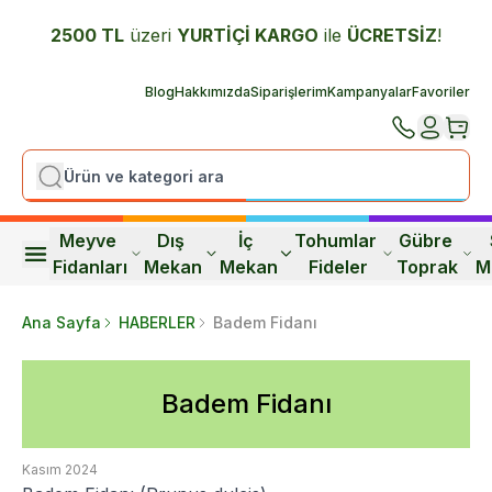
2500 TL
üzeri
YURTİÇİ K
ARGO
ile
ÜCRETSİZ
!
Blog
Hakkımızda
Siparişlerim
Kampanyalar
Favoriler
Meyve 
Dış 
İç 
Tohumlar 
Gübre 
Fidanları
Mekan
Mekan
Fideler
Toprak
M
Ana Sayfa
HABERLER
Badem Fidanı
Badem Fidanı
Kasım 2024