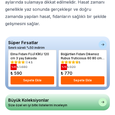
aylarında sulamaya dikkat edilmelidir. Hasat zamanı
genellikle yaz sonunda gerçekleşir ve doğru
zamanda yapılan hasat, fidanların sağlıklı bir şekilde
gelişmesini sağlar.
Süper Fırsatlar
Sınırlı süreli %50 indirim
Elma Fidanı FUJİ KİKU 120
Böğürtlen Fidanı Dikensiz
Ha
cm 3 yaş Saksıda
Rubus fruticosus 60 80 cm
Be
Saksıda
Ba
4.5
5
₺ 1.680
₺ 920
%
65
%
16
%
₺ 590
₺ 770
₺
Sepete Ekle
Sepete Ekle
Büyük Koleksiyonlar
Size özel en iyi bitki listelerini inceleyin