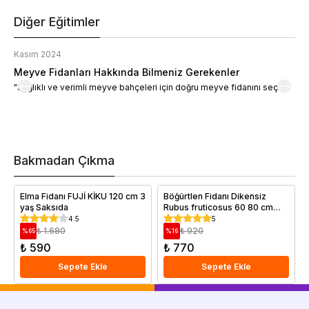
Diğer Eğitimler
Kasım 2024
K
Meyve Fidanları Hakkında Bilmeniz Gerekenler
M
"Sağlıklı ve verimli meyve bahçeleri için doğru meyve fidanını seçin."
M
d
a
t
m
h
v
Bakmadan Çıkma
i
e
Elma Fidanı FUJİ KİKU 120 cm 3
Böğürtlen Fidanı Dikensiz
yaş Saksıda
Rubus fruticosus 60 80 cm
Saksıda
4.5
5
₺ 1.680
₺ 920
%
65
%
16
₺ 590
₺ 770
Sepete Ekle
Sepete Ekle