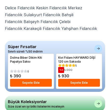
Delice Fidancılık
Keskin Fidancılık
Merkez
Fidancılık
Sulakyurt Fidancılık
Bahşili
Fidancılık
Balışeyh Fidancılık
Çelebi
Fidancılık
Karakeçili Fidancılık
Yahşihan Fidancılık
Süper Fırsatlar
Sınırlı süreli %50 indirim
Dolma Biber Dikim Kiti
Kivi Fidanı HAYWARD DİŞİ
Ka
Papatya Saksı
120 cm Saksıda
Pa
5
₺ 990
%
6
%
0
₺ 390
₺ 930
₺
Sepete Ekle
Sepete Ekle
Büyük Koleksiyonlar
Size özel en iyi bitki listelerini inceleyin