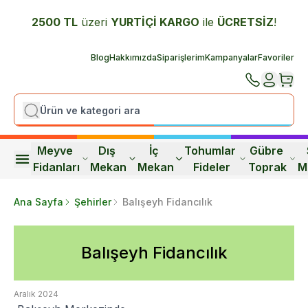
2500 TL
üzeri
YURTİÇİ K
ARGO
ile
ÜCRETSİZ
!
Blog
Hakkımızda
Siparişlerim
Kampanyalar
Favoriler
Meyve 
Dış 
İç 
Tohumlar 
Gübre 
Fidanları
Mekan
Mekan
Fideler
Toprak
M
Ana Sayfa
Şehirler
Balışeyh Fidancılık
Balışeyh Fidancılık
Aralık 2024