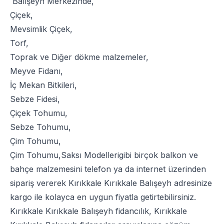
Balışeyh Merkezinde,
Çiçek
,
Mevsimlik Çiçek
,
Torf
,
Toprak
ve
Diğer dökme malzemeler
,
Meyve Fidanı
,
İç Mekan Bitkileri
,
Sebze Fidesi
,
Çiçek Tohumu
,
Sebze Tohumu
,
Çim Tohumu
,
Çim Tohumu
,
Saksı Modelleri
gibi birçok balkon ve
bahçe malzemesini telefon ya da internet üzerinden
sipariş vererek Kırıkkale Kırıkkale Balışeyh adresinize
kargo ile kolayca en uygun fiyatla getirtebilirsiniz.
Kırıkkale Kırıkkale Balışeyh fidancılık, Kırıkkale