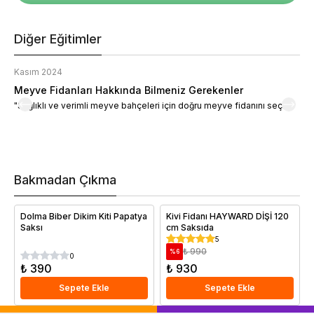
Diğer Eğitimler
Kasım 2024
K
Meyve Fidanları Hakkında Bilmeniz Gerekenler
M
"Sağlıklı ve verimli meyve bahçeleri için doğru meyve fidanını seçin."
M
d
a
t
m
h
v
Bakmadan Çıkma
i
e
Dolma Biber Dikim Kiti Papatya
Kivi Fidanı HAYWARD DİŞİ 120
Saksı
cm Saksıda
5
₺ 990
%
6
0
₺ 390
₺ 930
Sepete Ekle
Sepete Ekle