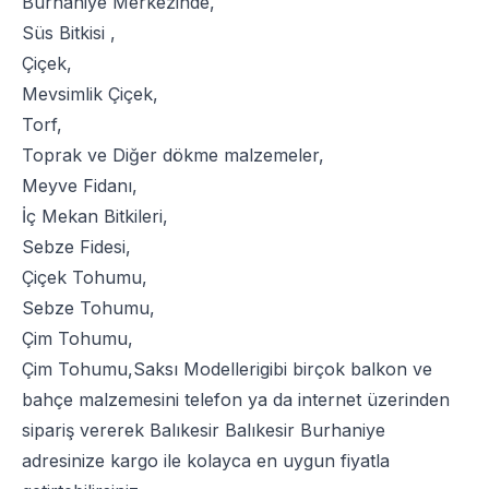
Burhaniye Merkezinde,
Süs Bitkisi
,
Çiçek
,
Mevsimlik Çiçek
,
Torf
,
Toprak
ve
Diğer dökme malzemeler
,
Meyve Fidanı
,
İç Mekan Bitkileri
,
Sebze Fidesi
,
Çiçek Tohumu
,
Sebze Tohumu
,
Çim Tohumu
,
Çim Tohumu
,
Saksı Modelleri
gibi birçok balkon ve
bahçe malzemesini telefon ya da internet üzerinden
sipariş vererek Balıkesir Balıkesir Burhaniye
adresinize kargo ile kolayca en uygun fiyatla