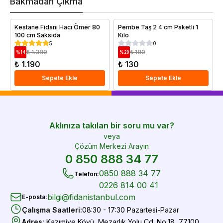
Bakmadan Çıkma
i
e
Kestane Fidanı Hacı Ömer 80
Pembe Taş 2 4 cm Paketli 1
100 cm Saksıda
Kilo
5
0
₺ 1.380
₺ 180
%
14
%
28
₺ 1.190
₺ 130
Sepete Ekle
Sepete Ekle
Aklınıza takılan bir soru mu var?
veya
Çözüm Merkezi Arayın
0 850 888 34 77
0850 888 34 77
Telefon
:
0226 814 00 41
bilgi@fidanistanbul.com
E-posta
:
Çalışma Saatleri
:
08:30 - 17:30 Pazartesi-Pazar
Adres
:
Kazımiye Köyü, Mezarlık Yolu Cd. No:18, 77100