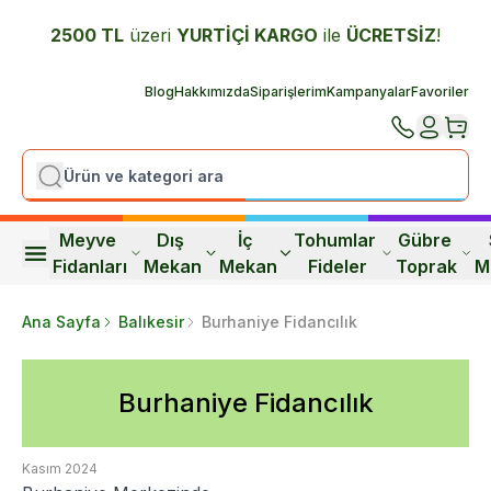
2500 TL
üzeri
YURTİÇİ K
ARGO
ile
ÜCRETSİZ
!
Blog
Hakkımızda
Siparişlerim
Kampanyalar
Favoriler
Meyve 
Dış 
İç 
Tohumlar 
Gübre 
Fidanları
Mekan
Mekan
Fideler
Toprak
M
Ana Sayfa
Balıkesir
Burhaniye Fidancılık
Burhaniye Fidancılık
Kasım 2024