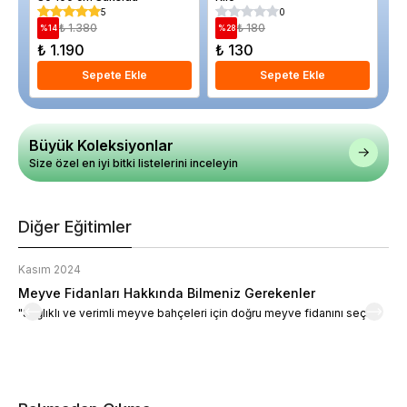
60
5
0
₺ 1.380
₺ 180
%
14
%
28
%
₺ 1.190
₺ 130
₺
Sepete Ekle
Sepete Ekle
Büyük Koleksiyonlar
Size özel en iyi bitki listelerini inceleyin
Diğer Eğitimler
Kasım 2024
K
Meyve Fidanları Hakkında Bilmeniz Gerekenler
M
"Sağlıklı ve verimli meyve bahçeleri için doğru meyve fidanını seçin."
M
d
a
t
m
h
v