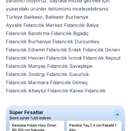
yardımcı oluyoruz. Sayfalarımızda gezmek için
yukarıdaki ürünler bölümünü inceleyebilirsiniz.
Türkiye Balıkesir, Balıkesir Burhaniye
Ayvalık Fidancılık
Merkez Fidancılık
Balya
Fidancılık
Bandırma Fidancılık
Bigadiç
Fidancılık
Burhaniye Fidancılık
Dursunbey
Fidancılık
Edremit Fidancılık
Erdek Fidancılık
Gönen
Fidancılık
Havran Fidancılık
İvrindi Fidancılık
Kepsut
Fidancılık
Manyas Fidancılık
Savaştepe
Fidancılık
Sındırgı Fidancılık
Susurluk
Fidancılık
Marmara Fidancılık
Gömeç
Fidancılık
Altıeylül Fidancılık
Karesi Fidancılık
Süper Fırsatlar
Sınırlı süreli %50 indirim
Kestane Fidanı Hacı Ömer
Pembe Taş 2 4 cm Paketli 1
Pa
80 100 cm Saksıda
Kilo
Vi