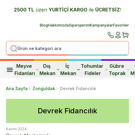
2500 TL
üzeri
YURTİÇİ K
ARGO
ile
ÜCRETSİZ
!
Blog
Hakkımızda
Siparişlerim
Kampanyalar
Favoriler
Meyve 
Dış 
İç 
Tohumlar 
Gübre 
Fidanları
Mekan
Mekan
Fideler
Toprak
M
Ana Sayfa
Zonguldak
Devrek Fidancılık
Devrek Fidancılık
Kasım 2024