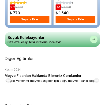
Saksıda
5
0
₺ 990
₺ 1.650
%
22
%
7
%
₺ 770
₺ 1.540
₺
Sepete Ekle
Sepete Ekle
Büyük Koleksiyonlar
Size özel en iyi bitki listelerini inceleyin
Diğer Eğitimler
Kasım 2024
K
Meyve Fidanları Hakkında Bilmeniz Gerekenler
M
"Sağlıklı ve verimli meyve bahçeleri için doğru meyve fidanını seçin."
M
d
a
t
m
h
v