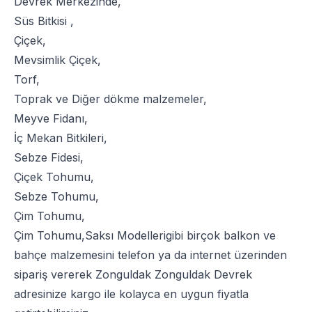
Devrek Merkezinde,
Süs Bitkisi
,
Çiçek
,
Mevsimlik Çiçek
,
Torf
,
Toprak
ve
Diğer dökme malzemeler
,
Meyve Fidanı
,
İç Mekan Bitkileri
,
Sebze Fidesi
,
Çiçek Tohumu
,
Sebze Tohumu
,
Çim Tohumu
,
Çim Tohumu
,
Saksı Modelleri
gibi birçok balkon ve
bahçe malzemesini telefon ya da internet üzerinden
sipariş vererek Zonguldak Zonguldak Devrek
adresinize kargo ile kolayca en uygun fiyatla