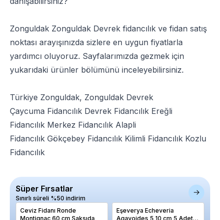
danışabilirsiniz?
Zonguldak Zonguldak Devrek fidancılık ve fidan satış
noktası arayışınızda sizlere en uygun fiyatlarla
yardımcı oluyoruz. Sayfalarımızda gezmek için
yukarıdaki ürünler bölümünü inceleyebilirsiniz.
Türkiye Zonguldak, Zonguldak Devrek
Çaycuma Fidancılık
Devrek Fidancılık
Ereğli
Fidancılık
Merkez Fidancılık
Alapli
Fidancılık
Gökçebey Fidancılık
Kilimli Fidancılık
Kozlu
Fidancılık
Süper Fırsatlar
Sınırlı süreli %50 indirim
Ceviz Fidanı Ronde
Eşeverya Echeveria
Ay
Montignac 60 cm Saksıda
Agavoides 5 10 cm 5 Adet
Sa