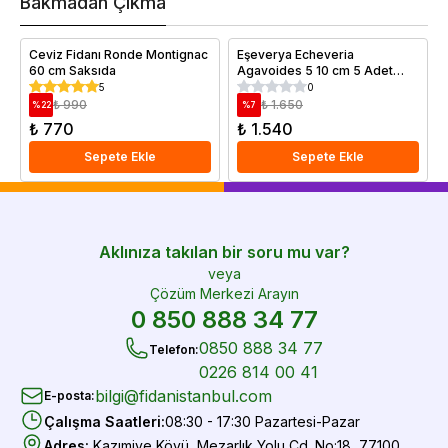
Bakmadan Çıkma
i
e
Ceviz Fidanı Ronde Montignac
Eşeverya Echeveria
60 cm Saksıda
Agavoides 5 10 cm 5 Adet
Saksıda
5
0
₺ 990
₺ 1.650
%
22
%
7
₺ 770
₺ 1.540
Sepete Ekle
Sepete Ekle
Aklınıza takılan bir soru mu var?
veya
Çözüm Merkezi Arayın
0 850 888 34 77
0850 888 34 77
Telefon
:
0226 814 00 41
bilgi@fidanistanbul.com
E-posta
:
Çalışma Saatleri
:
08:30 - 17:30 Pazartesi-Pazar
Adres
:
Kazımiye Köyü, Mezarlık Yolu Cd. No:18, 77100