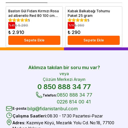
e
Baston Gül Fidanı Kırmızı Rosa
Kabak Balkabağı Tohumu
ad alberello Red 80 100 cm
Paket 25 gram
Saksıda
5
5
₺ 5.280
₺ 360
%
45
%
19
₺ 2.910
₺ 290
Sepete Ekle
Sepete Ekle
Aklınıza takılan bir soru mu var?
veya
Çözüm Merkezi Arayın
0 850 888 34 77
0850 888 34 77
Telefon
:
0226 814 00 41
bilgi@fidanistanbul.com
E-posta
:
Çalışma Saatleri
:
08:30 - 17:30 Pazartesi-Pazar
Adres
:
Kazımiye Köyü, Mezarlık Yolu Cd. No:18, 77100