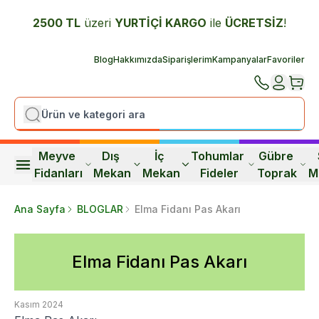
2500 TL
üzeri
YURTİÇİ K
ARGO
ile
ÜCRETSİZ
!
Blog
Hakkımızda
Siparişlerim
Kampanyalar
Favoriler
Meyve 
Dış 
İç 
Tohumlar 
Gübre 
Fidanları
Mekan
Mekan
Fideler
Toprak
M
Ana Sayfa
BLOGLAR
Elma Fidanı Pas Akarı
Elma Fidanı Pas Akarı
Kasım 2024