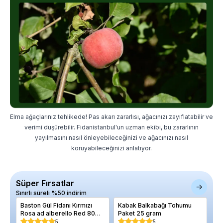
Elma ağaçlarınız tehlikede! Pas akarı zararlısı, ağacınızı zayıflatabilir ve
verimi düşürebilir. Fidanistanbul'un uzman ekibi, bu zararlının
yayılmasını nasıl önleyebileceğinizi ve ağacınızı nasıl
koruyabileceğinizi anlatıyor.
Süper Fırsatlar
Sınırlı süreli %50 indirim
Baston Gül Fidanı Kırmızı
Kabak Balkabağı Tohumu
Mo
Rosa ad alberello Red 80
Paket 25 gram
Ca
100 cm Saksıda
50
5
5