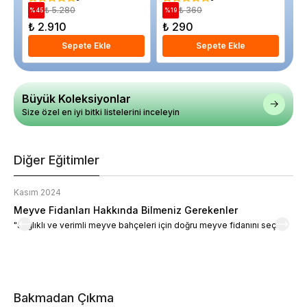
₺ 5.280
₺ 360
%
45
%
19
%
₺ 2.910
₺ 290
₺
Sepete Ekle
Sepete Ekle
Büyük Koleksiyonlar
Size özel en iyi bitki listelerini inceleyin
Diğer Eğitimler
Kasım 2024
K
Meyve Fidanları Hakkında Bilmeniz Gerekenler
M
"Sağlıklı ve verimli meyve bahçeleri için doğru meyve fidanını seçin."
M
d
a
t
m
h
v
Bakmadan Çıkma
i