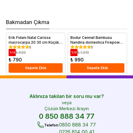
a
t
m
h
v
Bakmadan Çıkma
i
e
Erik Fidanı Natal Carissa
Bodur Cennet Bambusu
macrocarpa 20 30 cm Küçük
Nandina domestica Firepower
Yaş Saksıda
Büyük Yaş Saksıda
5
5
₺ 920
₺ 1.210
%
14
%
18
₺ 790
₺ 990
Sepete Ekle
Sepete Ekle
Aklınıza takılan bir soru mu var?
veya
Çözüm Merkezi Arayın
0 850 888 34 77
0850 888 34 77
Telefon
:
0226 814 00 41