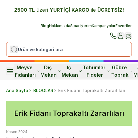
2500 TL
üzeri
YURTİÇİ K
ARGO
ile
ÜCRETSİZ
!
Blog
Hakkımızda
Siparişlerim
Kampanyalar
Favoriler
Meyve 
Dış 
İç 
Tohumlar 
Gübre 
Fidanları
Mekan
Mekan
Fideler
Toprak
M
Ana Sayfa
BLOGLAR
Erik Fidanı Toprakaltı Zararlıları
Erik Fidanı Toprakaltı Zararlıları
Kasım 2024