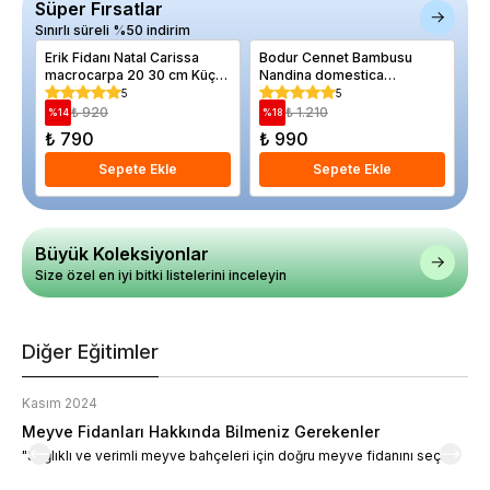
Süper Fırsatlar
Sınırlı süreli %50 indirim
Erik Fidanı Natal Carissa
Bodur Cennet Bambusu
Aş
macrocarpa 20 30 cm Küçük
Nandina domestica
cm
Yaş Saksıda
Firepower Büyük Yaş
da
5
5
Saksıda
₺ 920
₺ 1.210
%
14
%
18
%
₺ 790
₺ 990
₺
Sepete Ekle
Sepete Ekle
Büyük Koleksiyonlar
Size özel en iyi bitki listelerini inceleyin
Diğer Eğitimler
Kasım 2024
K
Meyve Fidanları Hakkında Bilmeniz Gerekenler
M
"Sağlıklı ve verimli meyve bahçeleri için doğru meyve fidanını seçin."
M
d