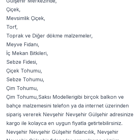
Gülşehir Merkezinde,
Çiçek
,
Mevsimlik Çiçek
,
Torf
,
Toprak
ve
Diğer dökme malzemeler
,
Meyve Fidanı
,
İç Mekan Bitkileri
,
Sebze Fidesi
,
Çiçek Tohumu
,
Sebze Tohumu
,
Çim Tohumu
,
Çim Tohumu
,
Saksı Modelleri
gibi birçok balkon ve
bahçe malzemesini telefon ya da internet üzerinden
sipariş vererek Nevşehir Nevşehir Gülşehir adresinize
kargo ile kolayca en uygun fiyatla getirtebilirsiniz.
Nevşehir Nevşehir Gülşehir fidancılık, Nevşehir