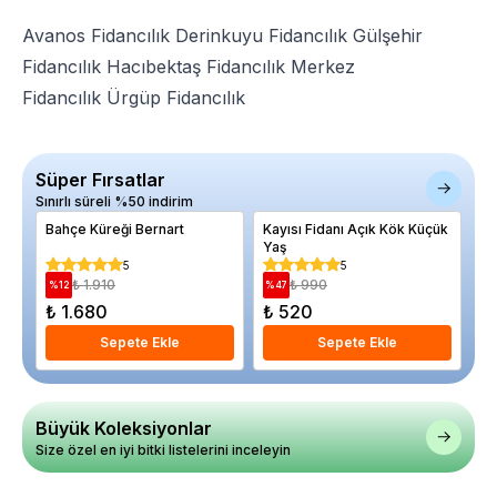
Avanos Fidancılık
Derinkuyu Fidancılık
Gülşehir
Fidancılık
Hacıbektaş Fidancılık
Merkez
Fidancılık
Ürgüp Fidancılık
Süper Fırsatlar
Sınırlı süreli %50 indirim
Bahçe Küreği Bernart
Kayısı Fidanı Açık Kök Küçük
El
Yaş
Sa
5
5
₺ 1.910
₺ 990
%
12
%
47
%
₺ 1.680
₺ 520
₺
Sepete Ekle
Sepete Ekle
Büyük Koleksiyonlar
Size özel en iyi bitki listelerini inceleyin