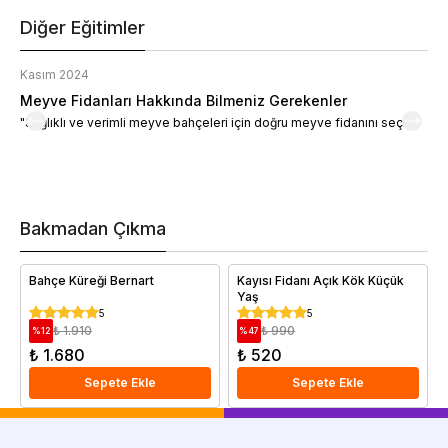
Diğer Eğitimler
Kasım 2024
K
Meyve Fidanları Hakkında Bilmeniz Gerekenler
M
"Sağlıklı ve verimli meyve bahçeleri için doğru meyve fidanını seçin."
M
d
a
t
m
h
v
Bakmadan Çıkma
i
e
Bahçe Küreği Bernart
Kayısı Fidanı Açık Kök Küçük
Yaş
5
5
₺ 1.910
₺ 990
%
12
%
47
₺ 1.680
₺ 520
Sepete Ekle
Sepete Ekle