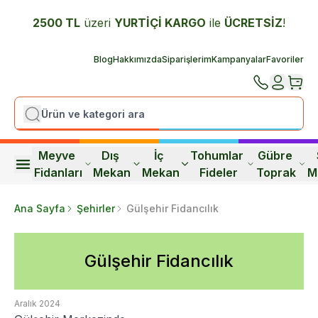
2500 TL
üzeri
YURTİÇİ K
ARGO
ile
ÜCRETSİZ
!
Blog
Hakkımızda
Siparişlerim
Kampanyalar
Favoriler
Meyve 
Dış 
İç 
Tohumlar 
Gübre 
Fidanları
Mekan
Mekan
Fideler
Toprak
M
Ana Sayfa
Şehirler
Gülşehir Fidancılık
Gülşehir Fidancılık
Aralık 2024