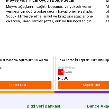
Meyve Fidanı İçin Uygun Bölge Seçimi
M
Meyve ağaçlarının sağlıklı büyümesi ve yüksek verim
Me
vermesi için doğru bölge seçimi hayati öneme sahiptir.
o
Soğuk iklimlerde elma, armut ve kiraz gibi ağaçlar öne
dü
çıkarken, ılıman iklimler şeftali, erik ve turunçgiller için
sa
idealdir. Bu blog yazısında iklim koşullarına uygun meyve
na
ağacı seçimi hakkında bilgiler sunulmaktadır. Özellikle soğuk
ko
hava şartlarına dayanıklı türler ve sıcak iklimlerde bol
en
güneşle yüksek verim sağlayan ağaçlar hakkında ayrıntılı bir
do
rehber sizi bekliyor. Doğru iklimde doğru ağaç seçimiyle
Me
verimli ve sağlıklı meyve hasadı elde edebilirsiniz.
al
lısı Mahonia aquifolium 20 40 cm
Roka Toros İri Yaprak Dikim Kiti Pa
5
0
₺ 490
%
20
₺ 390
Sepete Ekle
Sepete Ekle
Bitki Veri Bankası
Bahçe Aka