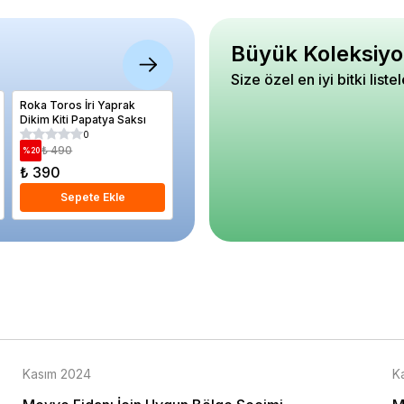
Büyük Koleksiyo
Size özel en iyi bitki liste
Roka Toros İri Yaprak
Portakal Fidanı Washington
Jalapen
Dikim Kiti Papatya Saksı
Citrus sinensis Washington
80 100 cm Saksıda
0
5
₺ 490
₺ 1.030
₺ 25
%
20
%
20
%
28
₺ 390
₺ 820
₺ 180
Sepete Ekle
Sepete Ekle
S
Kasım 2024
K