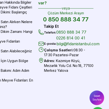
rı Hakkında Bilgiler
var?
yve Fidanı Çeşitleri
veya
Dikimi: Başlangıç
Çözüm Merkezi Arayın
0 850 888 34 77
Satın Alırken Nelere
Takip Et
iniz?
 Dikim Zamanı: Hangi
0850 888 34 77
Telefon
:
0226 814 00 41
yve Fidanları
bilgi@fidanistanbul.com
E-posta
:
Çalışma Saatleri
:
08:30 -
Satın Alabileceğiniz
17:30 Pazartesi-Pazar
 İçin Uygun Bölge
Adres
:
Kazımiye Köyü,
Mezarlık Yolu Cd. No:18, 77100
 Bakımı: Adım Adım
Merkez Yalova
 Meyve Fidanları: En
Sepet
Sayfası