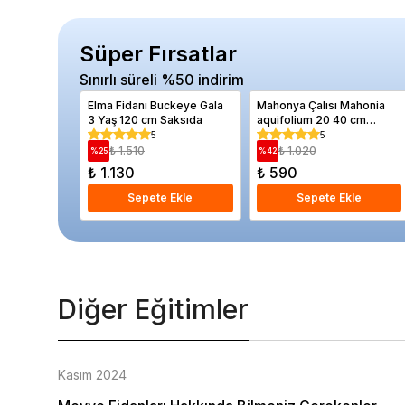
Süper Fırsatlar
Sınırlı süreli %50 indirim
Elma Fidanı Buckeye Gala
Mahonya Çalısı Mahonia
3 Yaş 120 cm Saksıda
aquifolium 20 40 cm
Saksıda
5
5
₺ 1.510
₺ 1.020
%
25
%
42
₺ 1.130
₺ 590
Sepete Ekle
Sepete Ekle
Diğer Eğitimler
Kasım 2024