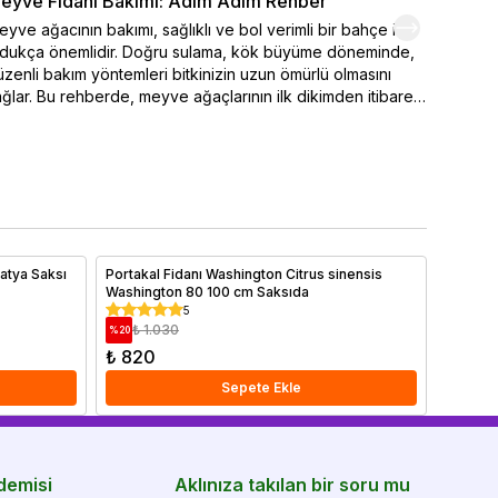
eyve Fidanı Bakımı: Adım Adım Rehber
Organi
yve ağacının bakımı, sağlıklı ve bol verimli bir bahçe için
Kendi el
ldukça önemlidir. Doğru sulama, kök büyüme döneminde,
varmak 
zenli bakım yöntemleri bitkinizin uzun ömürlü olmasını
seçimi,
ğlar. Bu rehberde, meyve ağaçlarının ilk dikimden itibaren
ipuçlar
sıl sulanması ve sulamanın belirlenmesinde iklim
meyve y
şullarının nasıl etkili durumda olduğu. Ayrıca bakımı yapılan
renklen
 önemli faktörler arasında yer alan toprak özellikleri ve
hemen o
ğru gübreleme yöntemleri ayrıntılı olarak ele alınmıştır.
yve ağaçlarınızı sağlıklı tutmak ve yıl boyunca verim
mak için ipuçlarımızı hemen bitiriyoruz!
patya Saksı
Portakal Fidanı Washington Citrus sinensis
Jalapen
Washington 80 100 cm Saksıda
5
₺ 1.030
₺ 2
%
20
%
28
₺ 820
₺ 180
Sepete Ekle
demisi
Aklınıza takılan bir soru mu