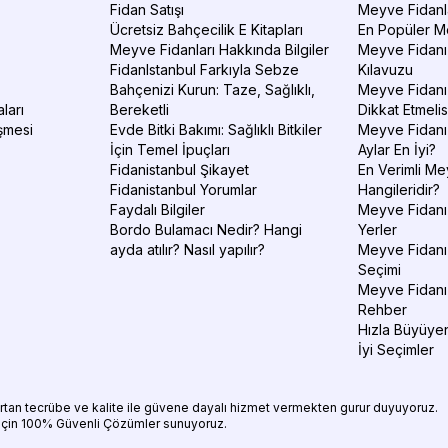
Fidan Satışı
Meyve Fidanla
Ücretsiz Bahçecilik E Kitapları
En Popüler Me
Meyve Fidanları Hakkında Bilgiler
Meyve Fidanı 
FidanIstanbul Farkıyla Sebze
Kılavuzu
Bahçenizi Kurun: Taze, Sağlıklı,
Meyve Fidanı 
ları
Bereketli
Dikkat Etmelis
şmesi
Evde Bitki Bakımı: Sağlıklı Bitkiler
Meyve Fidanı
İçin Temel İpuçları
Aylar En İyi?
Fidanistanbul Şikayet
En Verimli Me
Fidanistanbul Yorumlar
Hangileridir?
Faydalı Bilgiler
Meyve Fidanı 
Bordo Bulamacı Nedir? Hangi
Yerler
ayda atılır? Nasıl yapılır?
Meyve Fidanı
Seçimi
Meyve Fidanı
Rehber
Hızla Büyüyen
İyi Seçimler
 artan tecrübe ve kalite ile güvene dayalı hizmet vermekten gurur duyuyoruz.
 için 100% Güvenli Çözümler sunuyoruz.