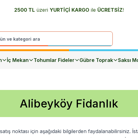
2500 TL
üzeri
YURTİÇİ K
ARGO
ile
ÜCRETSİZ
!
n
İç Mekan
Tohumlar Fideler
Gübre Toprak
Saksı Mo
Alibeyköy Fidanlık
satış noktası için aşağıdaki bilgilerden faydalanabilirsiniz. 