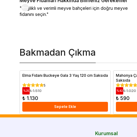
Meyve Fidanları Hakkında Bilmeniz Gerekenler
"Sağlıklı ve verimli meyve bahçeleri için doğru meyve
fidanını seçin."
Bakmadan Çıkma
Elma Fidanı Buckeye Gala 3 Yaş 120 cm Saksıda
Mahonya Ça
Saksıda
5
₺ 1.510
₺ 1.020
%
25
%
42
₺ 1.130
₺ 590
Sepete Ekle
Kurumsal