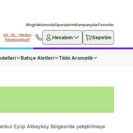
Blog
Hakkımızda
Siparişlerim
Kampanyalar
Favoriler
20. YIL - Neden
Hesabım
Sepetim
Fidanistanbul?
delleri
Bahçe Aletleri
Tıbbi Aromatik
İstanbul Eyüp Alibeyköy Bölgesinde yetiştirilmeye