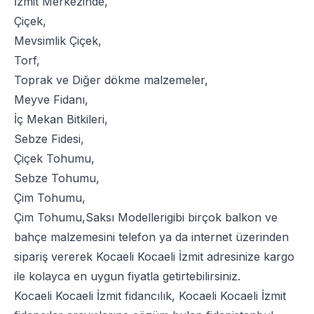
İzmit Merkezinde,
Çiçek
,
Mevsimlik Çiçek
,
Torf
,
Toprak
ve
Diğer dökme malzemeler
,
Meyve Fidanı
,
İç Mekan Bitkileri
,
Sebze Fidesi
,
Çiçek Tohumu
,
Sebze Tohumu
,
Çim Tohumu
,
Çim Tohumu
,
Saksı Modelleri
gibi birçok balkon ve
bahçe malzemesini telefon ya da internet üzerinden
sipariş vererek Kocaeli Kocaeli İzmit adresinize kargo
ile kolayca en uygun fiyatla getirtebilirsiniz.
Kocaeli Kocaeli İzmit fidancılık, Kocaeli Kocaeli İzmit