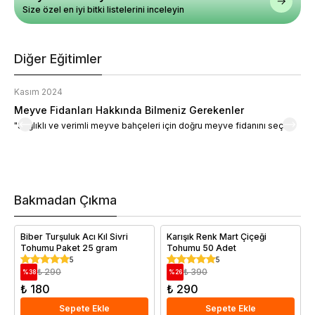
Size özel en iyi bitki listelerini inceleyin
Diğer Eğitimler
Kasım 2024
K
Meyve Fidanları Hakkında Bilmeniz Gerekenler
M
"Sağlıklı ve verimli meyve bahçeleri için doğru meyve fidanını seçin."
M
d
a
t
m
h
v
Bakmadan Çıkma
i
e
Biber Turşuluk Acı Kıl Sivri
Karışık Renk Mart Çiçeği
Tohumu Paket 25 gram
Tohumu 50 Adet
5
5
₺ 290
₺ 390
%
38
%
26
₺ 180
₺ 290
Sepete Ekle
Sepete Ekle