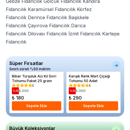
Gebze Fidancılık
Gölcük Fidancılık
Kandıra
Fidancılık
Karamürsel Fidancılık
Körfez
Fidancılık
Derince Fidancılık
Başiskele
Fidancılık
Çayırova Fidancılık
Darıca
Fidancılık
Dilovası Fidancılık
İzmit Fidancılık
Kartepe
Fidancılık
Süper Fırsatlar
Sınırlı süreli %50 indirim
Biber Turşuluk Acı Kıl Sivri
Karışık Renk Mart Çiçeği
Ac
Tohumu Paket 25 gram
Tohumu 50 Adet
g
5
5
₺ 290
₺ 390
%
38
%
26
%
₺ 180
₺ 290
₺
Sepete Ekle
Sepete Ekle
Büyük Koleksiyonlar