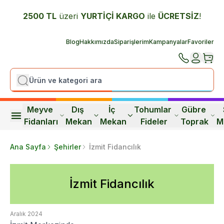
2500 TL
üzeri
YURTİÇİ K
ARGO
ile
ÜCRETSİZ
!
Blog
Hakkımızda
Siparişlerim
Kampanyalar
Favoriler
Meyve 
Dış 
İç 
Tohumlar 
Gübre 
Fidanları
Mekan
Mekan
Fideler
Toprak
M
Ana Sayfa
Şehirler
İzmit Fidancılık
İzmit Fidancılık
Aralık 2024