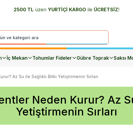
2500 TL
üzeri
YURTİÇİ K
ARGO
ile
ÜCRETSİZ
!
n
İç Mekan
Tohumlar Fideler
Gübre Toprak
Saksı Mo
ur? Az Su ile Sağlıklı Bitki Yetiştirmenin Sırları
ntler Neden Kurur? Az Su i
Yetiştirmenin Sırları