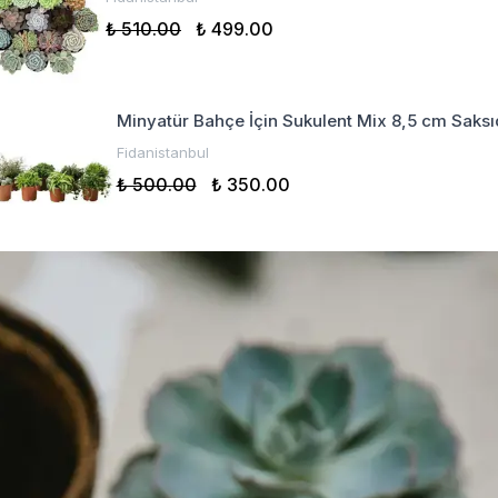
₺ 510.00
₺ 499.00
Minyatür Bahçe İçin Sukulent Mix 8,5 cm Saks
Fidanistanbul
₺ 500.00
₺ 350.00