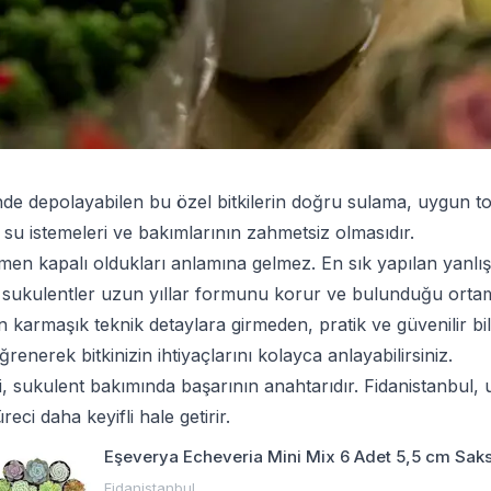
depolayabilen bu özel bitkilerin doğru sulama, uygun toprak v
 su istemeleri ve bakımlarının zahmetsiz olmasıdır.
en kapalı oldukları anlamına gelmez. En sık yapılan yanlışl
 sukulentler uzun yıllar formunu korur ve bulunduğu ortama
n karmaşık teknik detaylara girmeden, pratik ve güvenilir bi
ğrenerek bitkinizin ihtiyaçlarını kolayca anlayabilirsiniz.
mi, sukulent bakımında başarının anahtarıdır. Fidanistanbul,
eci daha keyifli hale getirir.
Eşeverya Echeveria Mini Mix 6 Adet 5,5 cm Sak
Fidanistanbul