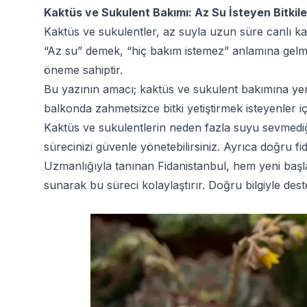
Kaktüs ve Sukulent Bakımı: Az Su İsteyen Bitkiler N
Kaktüs ve sukulentler, az suyla uzun süre canlı ka
“Az su” demek, “hiç bakım istemez” anlamına gelmez.
öneme sahiptir.
Bu yazının amacı; kaktüs ve sukulent bakımına yeni
balkonda zahmetsizce bitki yetiştirmek isteyenler içi
Kaktüs ve sukulentlerin neden fazla suyu sevmediğin
sürecinizi güvenle yönetebilirsiniz. Ayrıca doğru fi
Uzmanlığıyla tanınan Fidanistanbul, hem yeni başl
sunarak bu süreci kolaylaştırır. Doğru bilgiyle de