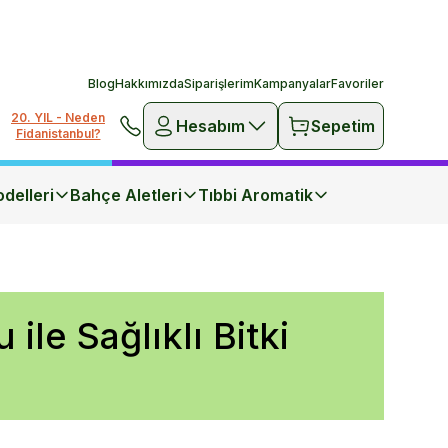
Blog
Hakkımızda
Siparişlerim
Kampanyalar
Favoriler
20. YIL - Neden
Hesabım
Sepetim
Fidanistanbul?
delleri
Bahçe Aletleri
Tıbbi Aromatik
le Sağlıklı Bitki