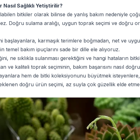
asıl Sağlıklı Yetiştirilir?
labilen bitkiler olarak bilinse de yanlış bakım nedeniyle ç
 Doğru sulama aralığı, uygun toprak seçimi ve doğru ortam ko
 başlayanlara, karmaşık terimlere boğmadan, net ve uygulan
n temel bakım ipuçlarını sade bir dille ele alıyoruz.
i, ne sıklıkla sulanması gerektiğini ve hangi hataların bit
dan ve kaliteli toprak seçiminin, bakım başarısını nasıl doğru
ayanlara hem de bitki koleksiyonunu büyütmek isteyenlere, 
steklenen doğru ürün seçimi, az suyla çok güzellik elde etme