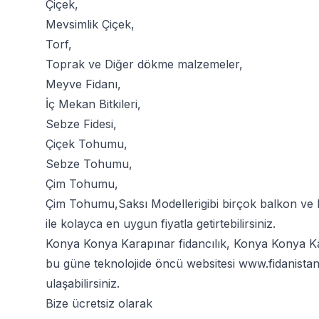
Çiçek
,
Mevsimlik Çiçek
,
Torf
,
Toprak
ve
Diğer dökme malzemeler
,
Meyve Fidanı
,
İç Mekan Bitkileri
,
Sebze Fidesi
,
Çiçek Tohumu
,
Sebze Tohumu
,
Çim Tohumu
,
Çim Tohumu
,
Saksı Modelleri
gibi birçok balkon ve
ile kolayca en uygun fiyatla getirtebilirsiniz.
Konya Konya Karapınar fidancılık, Konya Konya Kar
bu güne teknolojide öncü websitesi
www.fidanista
ulaşabilirsiniz.
Bize ücretsiz olarak