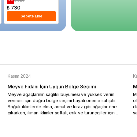
₺ 920
₺ 2.280
₺ 65
%
21
%
22
%
23
₺ 730
₺ 1.780
₺ 500
Sepete Ekle
Sepete Ekle
S
Kasım 2024
K
Meyve Fidanı İçin Uygun Bölge Seçimi
M
Meyve ağaçlarının sağlıklı büyümesi ve yüksek verim
Me
vermesi için doğru bölge seçimi hayati öneme sahiptir.
o
Soğuk iklimlerde elma, armut ve kiraz gibi ağaçlar öne
dü
çıkarken, ılıman iklimler şeftali, erik ve turunçgiller için
sa
idealdir. Bu blog yazısında iklim koşullarına uygun meyve
na
ağacı seçimi hakkında bilgiler sunulmaktadır. Özellikle soğuk
ko
hava şartlarına dayanıklı türler ve sıcak iklimlerde bol
en