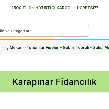
2500 TL
üzeri
YURTİÇİ K
ARGO
ile
ÜCRETSİZ
!
n
İç Mekan
Tohumlar Fideler
Gübre Toprak
Saksı Mo
Karapınar Fidancılık