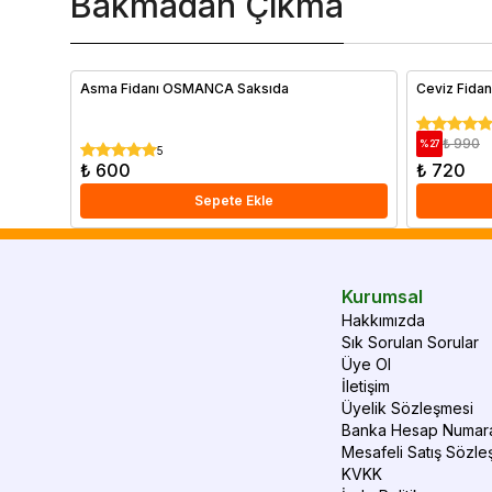
Bakmadan Çıkma
Asma Fidanı OSMANCA Saksıda
Ceviz Fidan
₺ 990
%
27
5
₺ 600
₺ 720
Sepete Ekle
Kurumsal
Hakkımızda
Sık Sorulan Sorular
Üye Ol
İletişim
Üyelik Sözleşmesi
Banka Hesap Numara
Mesafeli Satış Sözle
KVKK