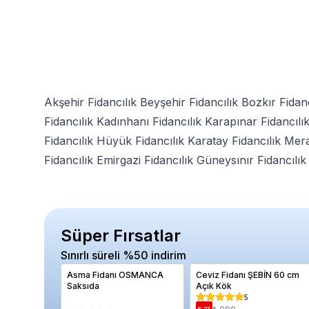
Akşehir Fidancılık
Beyşehir Fidancılık
Bozkır Fidanc
Fidancılık
Kadınhanı Fidancılık
Karapınar Fidancılı
Fidancılık
Hüyük Fidancılık
Karatay Fidancılık
Mera
Fidancılık
Emirgazi Fidancılık
Güneysınır Fidancılı
Süper Fırsatlar
Sınırlı süreli %50 indirim
Asma Fidanı OSMANCA
Ceviz Fidanı ŞEBİN 60 cm
Saksıda
Açık Kök
5