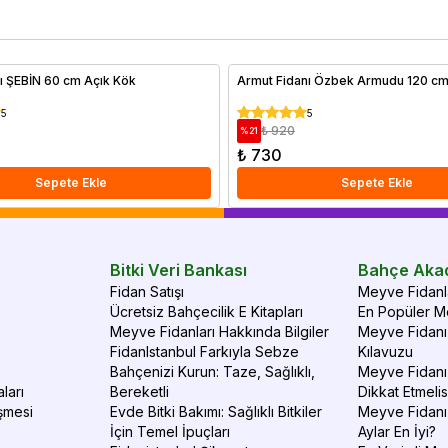
güneşle yüksek verim sağlayan ağaçlar hakkında ayrıntılı bir
do
rehber sizi bekliyor. Doğru iklimde doğru ağaç seçimiyle
Me
verimli ve sağlıklı meyve hasadı elde edebilirsiniz.
al
ı ŞEBİN 60 cm Açık Kök
Armut Fidanı Özbek Armudu 120 cm
5
5
₺ 920
%
21
₺ 730
Sepete Ekle
Sepete Ekle
Bitki Veri Bankası
Bahçe Aka
Fidan Satışı
Meyve Fidanla
Ücretsiz Bahçecilik E Kitapları
En Popüler Me
Meyve Fidanları Hakkında Bilgiler
Meyve Fidanı 
FidanIstanbul Farkıyla Sebze
Kılavuzu
Bahçenizi Kurun: Taze, Sağlıklı,
Meyve Fidanı 
ları
Bereketli
Dikkat Etmelis
şmesi
Evde Bitki Bakımı: Sağlıklı Bitkiler
Meyve Fidanı
İçin Temel İpuçları
Aylar En İyi?