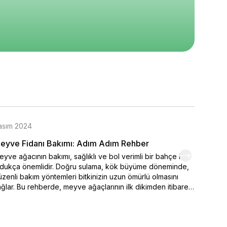
0
₺ 700
₺ 930
%
27
%
15
₺ 510
₺ 790
epete Ekle
Sepete Ekle
Sepete Ekle
asım 2024
Kasım 
eyve Fidanı Bakımı: Adım Adım Rehber
Organi
yve ağacının bakımı, sağlıklı ve bol verimli bir bahçe için
Kendi el
ldukça önemlidir. Doğru sulama, kök büyüme döneminde,
varmak 
zenli bakım yöntemleri bitkinizin uzun ömürlü olmasını
seçimi,
ğlar. Bu rehberde, meyve ağaçlarının ilk dikimden itibaren
ipuçlar
sıl sulanması ve sulamanın belirlenmesinde iklim
meyve y
şullarının nasıl etkili durumda olduğu. Ayrıca bakımı yapılan
renklen
 önemli faktörler arasında yer alan toprak özellikleri ve
hemen o