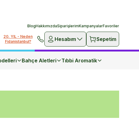
Blog
Hakkımızda
Siparişlerim
Kampanyalar
Favoriler
20. YIL - Neden
Hesabım
Sepetim
Fidanistanbul?
delleri
Bahçe Aletleri
Tıbbi Aromatik