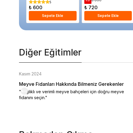
₺ 990
%
27
5
₺ 600
₺ 720
Sepete Ekle
Sepete Ekle
Diğer Eğitimler
Kasım 2024
Meyve Fidanları Hakkında Bilmeniz Gerekenler
"Sağlıklı ve verimli meyve bahçeleri için doğru meyve
fidanını seçin."