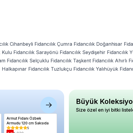
ılık
Cihanbeyli Fidancılık
Çumra Fidancılık
Doğanhisar Fida
k
Kulu Fidancılık
Sarayönü Fidancılık
Seydişehir Fidancılık
Y
m Fidancılık
Selçuklu Fidancılık
Taşkent Fidancılık
Ahırlı F
k
Halkapınar Fidancılık
Tuzlukçu Fidancılık
Yalıhüyük Fidanc
Büyük Koleksiyo
Size özel en iyi bitki liste
Armut Fidanı Özbek
Ayva Fidanı Ekmek 4 Yaş
Itır Bitk
Armudu 120 cm Saksıda
Saksıda
gramave
5
5