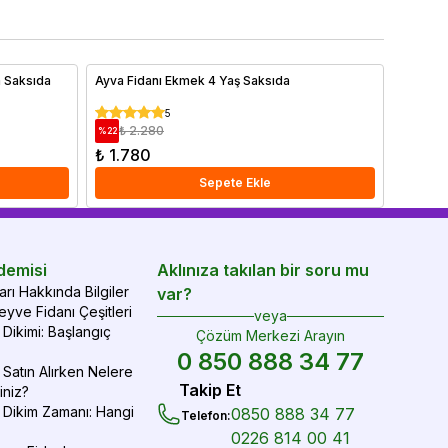
ğru gübreleme yöntemleri ayrıntılı olarak ele alınmıştır.
yve ağaçlarınızı sağlıklı tutmak ve yıl boyunca verim
mak için ipuçlarımızı hemen bitiriyoruz!
 Saksıda
Ayva Fidanı Ekmek 4 Yaş Saksıda
Itır Bi
5
₺ 2.280
₺ 6
%
22
%
23
₺ 1.780
₺ 500
Sepete Ekle
demisi
Aklınıza takılan bir soru mu
rı Hakkında Bilgiler
var?
yve Fidanı Çeşitleri
veya
Dikimi: Başlangıç
Çözüm Merkezi Arayın
0 850 888 34 77
Satın Alırken Nelere
Takip Et
iniz?
 Dikim Zamanı: Hangi
0850 888 34 77
Telefon
:
0226 814 00 41