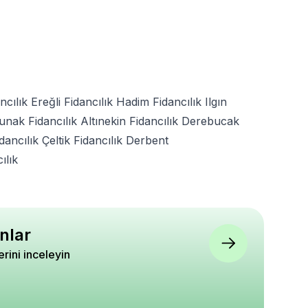
ncılık
Ereğli Fidancılık
Hadim Fidancılık
Ilgın
unak Fidancılık
Altınekin Fidancılık
Derebucak
idancılık
Çeltik Fidancılık
Derbent
ılık
nlar
lerini inceleyin
isi Pelargonium
Akuba lekeli Defne Fidanı
Alaska Zeytin Fidanı
olens Saksıda
Aucuba japonica
ARBEQUİNA
Crotonifolia +20
4.9
4.67
0