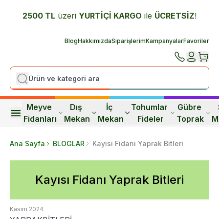
2500 TL
üzeri
YURTİÇİ K
ARGO
ile
ÜCRETSİZ
!
Blog
Hakkımızda
Siparişlerim
Kampanyalar
Favoriler
Meyve 
Dış 
İç 
Tohumlar 
Gübre 
Fidanları
Mekan
Mekan
Fideler
Toprak
M
Ana Sayfa
BLOGLAR
Kayısı Fidanı Yaprak Bitleri
Kayısı Fidanı Yaprak Bitleri
Kasım 2024