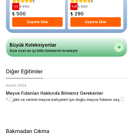
Saksıda
Sa
5
5
₺ 550
₺ 390
%
9
%
26
%
₺ 500
₺ 290
₺
Sepete Ekle
Sepete Ekle
Büyük Koleksiyonlar
Size özel en iyi bitki listelerini inceleyin
Diğer Eğitimler
Kasım 2024
K
Meyve Fidanları Hakkında Bilmeniz Gerekenler
M
"Sağlıklı ve verimli meyve bahçeleri için doğru meyve fidanını seçin."
M
d
a
t
m
h
v
Bakmadan Çıkma
i