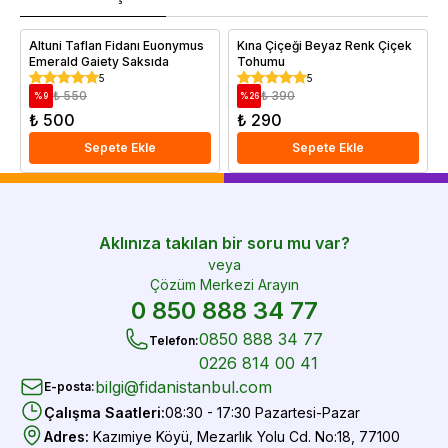
e
Altuni Taflan Fidanı Euonymus
Kına Çiçeği Beyaz Renk Çiçek
Emerald Gaiety Saksıda
Tohumu
5
5
₺ 550
₺ 390
%
9
%
26
₺ 500
₺ 290
Sepete Ekle
Sepete Ekle
Aklınıza takılan bir soru mu var?
veya
Çözüm Merkezi Arayın
0 850 888 34 77
0850 888 34 77
Telefon
:
0226 814 00 41
bilgi@fidanistanbul.com
E-posta
:
Çalışma Saatleri
:
08:30 - 17:30 Pazartesi-Pazar
Adres
:
Kazımiye Köyü, Mezarlık Yolu Cd. No:18, 77100