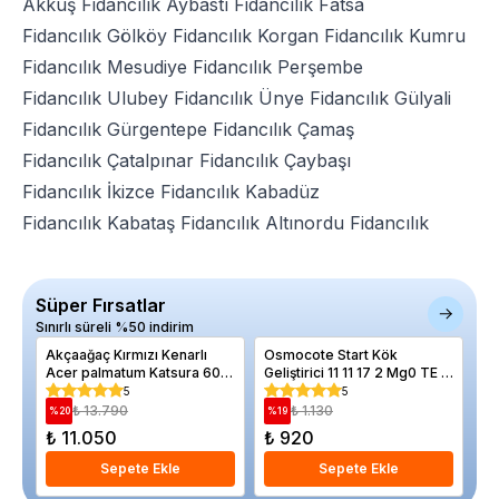
Akkuş Fidancılık
Aybastı Fidancılık
Fatsa
Fidancılık
Gölköy Fidancılık
Korgan Fidancılık
Kumru
Fidancılık
Mesudiye Fidancılık
Perşembe
Fidancılık
Ulubey Fidancılık
Ünye Fidancılık
Gülyali
Fidancılık
Gürgentepe Fidancılık
Çamaş
Fidancılık
Çatalpınar Fidancılık
Çaybaşı
Fidancılık
İkizce Fidancılık
Kabadüz
Fidancılık
Kabataş Fidancılık
Altınordu Fidancılık
Süper Fırsatlar
Sınırlı süreli %50 indirim
Akçaağaç Kırmızı Kenarlı
Osmocote Start Kök
Pl
Acer palmatum Katsura 60
Geliştirici 11 11 17 2 Mg0 TE 4
Ta
80 cm İthal Saksıda
6 Haftalık 1 Kilo
5
5
₺ 13.790
₺ 1.130
%
20
%
19
%
₺ 11.050
₺ 920
₺
Sepete Ekle
Sepete Ekle