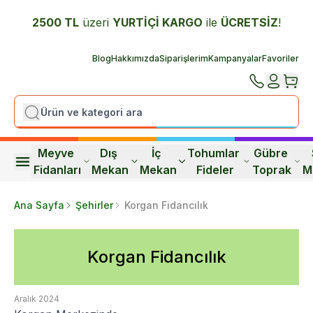
2500 TL
üzeri
YURTİÇİ K
ARGO
ile
ÜCRETSİZ
!
Blog
Hakkımızda
Siparişlerim
Kampanyalar
Favoriler
Meyve 
Dış 
İç 
Tohumlar 
Gübre 
Fidanları
Mekan
Mekan
Fideler
Toprak
M
Ana Sayfa
Şehirler
Korgan Fidancılık
Korgan Fidancılık
Aralık 2024