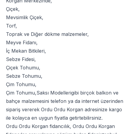
Korgan Merkezinde,
Çiçek
,
Mevsimlik Çiçek
,
Torf
,
Toprak
ve
Diğer dökme malzemeler
,
Meyve Fidanı
,
İç Mekan Bitkileri
,
Sebze Fidesi
,
Çiçek Tohumu
,
Sebze Tohumu
,
Çim Tohumu
,
Çim Tohumu
,
Saksı Modelleri
gibi birçok balkon ve
bahçe malzemesini telefon ya da internet üzerinden
sipariş vererek Ordu Ordu Korgan adresinize kargo
ile kolayca en uygun fiyatla getirtebilirsiniz.
Ordu Ordu Korgan fidancılık, Ordu Ordu Korgan