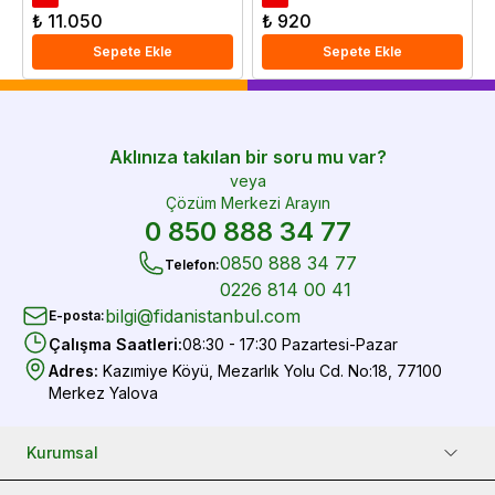
₺ 11.050
₺ 920
Sepete Ekle
Sepete Ekle
Aklınıza takılan bir soru mu var?
veya
Çözüm Merkezi Arayın
0 850 888 34 77
0850 888 34 77
Telefon
:
0226 814 00 41
bilgi@fidanistanbul.com
E-posta
:
Çalışma Saatleri
:
08:30 - 17:30 Pazartesi-Pazar
Adres
:
Kazımiye Köyü, Mezarlık Yolu Cd. No:18, 77100
Merkez Yalova
Kurumsal