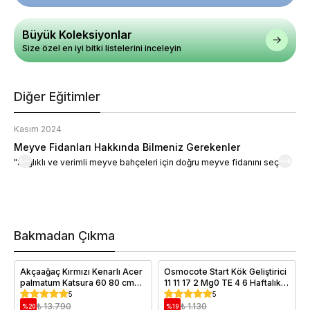
Büyük Koleksiyonlar
Size özel en iyi bitki listelerini inceleyin
Diğer Eğitimler
Kasım 2024
K
Meyve Fidanları Hakkında Bilmeniz Gerekenler
M
"Sağlıklı ve verimli meyve bahçeleri için doğru meyve fidanını seçin."
M
d
a
t
m
h
v
Bakmadan Çıkma
i
e
Akçaağaç Kırmızı Kenarlı Acer
Osmocote Start Kök Geliştirici
palmatum Katsura 60 80 cm
11 11 17 2 Mg0 TE 4 6 Haftalık 1
İthal Saksıda
Kilo
5
5
₺ 13.790
₺ 1.130
%
20
%
19