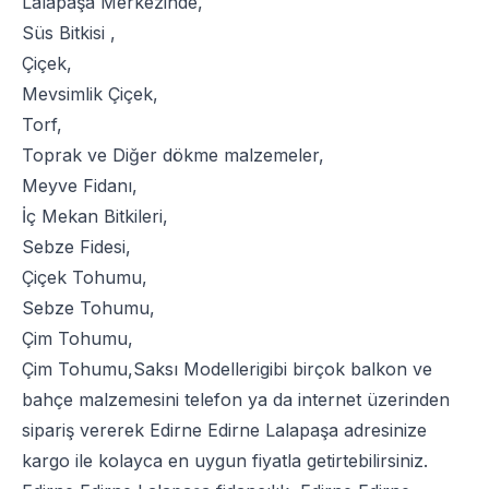
Lalapaşa Merkezinde,
Süs Bitkisi
,
Çiçek
,
Mevsimlik Çiçek
,
Torf
,
Toprak
ve
Diğer dökme malzemeler
,
Meyve Fidanı
,
İç Mekan Bitkileri
,
Sebze Fidesi
,
Çiçek Tohumu
,
Sebze Tohumu
,
Çim Tohumu
,
Çim Tohumu
,
Saksı Modelleri
gibi birçok balkon ve
bahçe malzemesini telefon ya da internet üzerinden
sipariş vererek Edirne Edirne Lalapaşa adresinize
kargo ile kolayca en uygun fiyatla getirtebilirsiniz.