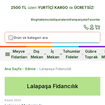
2500 TL
üzeri
YURTİÇİ K
ARGO
ile
ÜCRETSİZ
!
Blog
Hakkımızda
Siparişlerim
Kampanyalar
Favoriler
Meyve 
Dış 
İç 
Tohumlar 
Gübre 
Fidanları
Mekan
Mekan
Fideler
Toprak
M
Ana Sayfa
Edirne
Lalapaşa Fidancılık
Lalapaşa Fidancılık
Kasım 2024