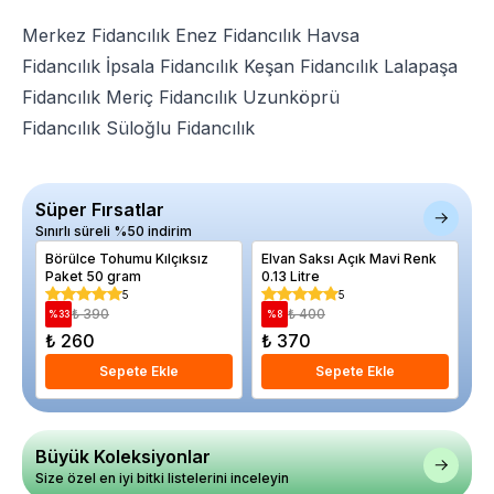
Merkez Fidancılık
Enez Fidancılık
Havsa
Fidancılık
İpsala Fidancılık
Keşan Fidancılık
Lalapaşa
Fidancılık
Meriç Fidancılık
Uzunköprü
Fidancılık
Süloğlu Fidancılık
Süper Fırsatlar
Sınırlı süreli %50 indirim
Börülce Tohumu Kılçıksız
Elvan Saksı Açık Mavi Renk
Ba
Paket 50 gram
0.13 Litre
To
5
5
₺ 390
₺ 400
%
33
%
8
%
₺ 260
₺ 370
₺
Sepete Ekle
Sepete Ekle
Büyük Koleksiyonlar
Size özel en iyi bitki listelerini inceleyin