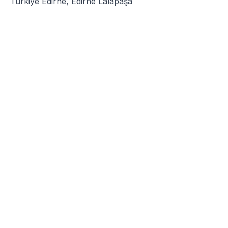
Türkiye Edirne, Edirne Lalapaşa