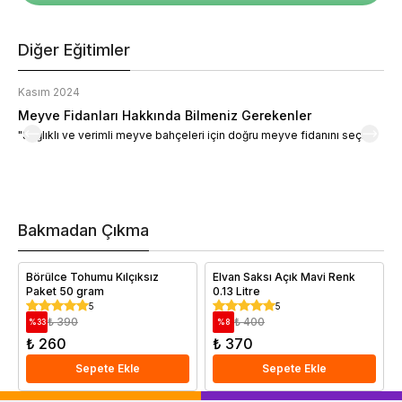
Diğer Eğitimler
Kasım 2024
K
Meyve Fidanları Hakkında Bilmeniz Gerekenler
M
"Sağlıklı ve verimli meyve bahçeleri için doğru meyve fidanını seçin."
M
d
a
t
m
h
v
Bakmadan Çıkma
i
e
Börülce Tohumu Kılçıksız
Elvan Saksı Açık Mavi Renk
Paket 50 gram
0.13 Litre
5
5
₺ 390
₺ 400
%
33
%
8
₺ 260
₺ 370
Sepete Ekle
Sepete Ekle