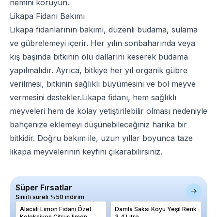
nemini koruyun.
Likapa Fidanı Bakımı
Likapa fidanlarının bakımı, düzenli budama, sulama
ve gübrelemeyi içerir. Her yılın sonbaharında veya
kış başında bitkinin ölü dallarını keserek budama
yapılmalıdır. Ayrıca, bitkiye her yıl organik gübre
verilmesi, bitkinin sağlıklı büyümesini ve bol meyve
vermesini destekler.Likapa fidanı, hem sağlıklı
meyveleri hem de kolay yetiştirilebilir olması nedeniyle
bahçenize eklemeyi düşünebileceğiniz harika bir
bitkidir. Doğru bakım ile, uzun yıllar boyunca taze
likapa meyvelerinin keyfini çıkarabilirsiniz.
Süper Fırsatlar
Sınırlı süreli %50 indirim
Alacalı Limon Fidanı Özel
Damla Saksı Koyu Yeşil Renk
Er
Koleksiyon Citrus limon
3,4 Litre
Aç