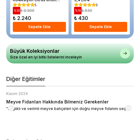
Folliis Variegatis 80 cm
5
5
Saksıda
₺ 3.300
₺ 530
%
32
%
19
%
₺ 2.240
₺ 430
₺
Sepete Ekle
Sepete Ekle
Büyük Koleksiyonlar
Size özel en iyi bitki listelerini inceleyin
Diğer Eğitimler
Kasım 2024
K
Meyve Fidanları Hakkında Bilmeniz Gerekenler
M
"Sağlıklı ve verimli meyve bahçeleri için doğru meyve fidanını seçin."
M
d
a
t
m
h
v