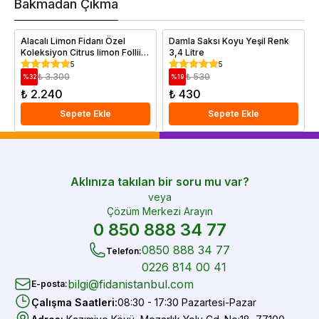
Bakmadan Çıkma
i
e
Alacalı Limon Fidanı Özel
Damla Saksı Koyu Yeşil Renk
Koleksiyon Citrus limon Folliis
3,4 Litre
Variegatis 80 cm Saksıda
5
5
₺ 3.300
₺ 530
%
32
%
19
₺ 2.240
₺ 430
Sepete Ekle
Sepete Ekle
Aklınıza takılan bir soru mu var?
veya
Çözüm Merkezi Arayın
0 850 888 34 77
0850 888 34 77
Telefon
:
0226 814 00 41
bilgi@fidanistanbul.com
E-posta
:
Çalışma Saatleri
:
08:30 - 17:30 Pazartesi-Pazar