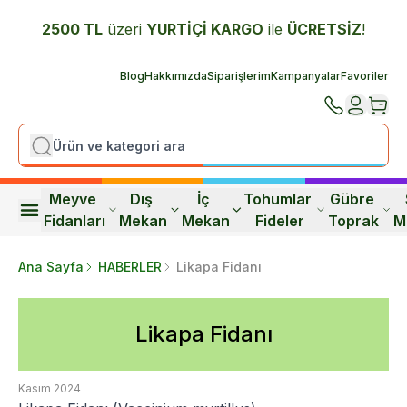
2500 TL
üzeri
YURTİÇİ K
ARGO
ile
ÜCRETSİZ
!
Blog
Hakkımızda
Siparişlerim
Kampanyalar
Favoriler
Meyve 
Dış 
İç 
Tohumlar 
Gübre 
Fidanları
Mekan
Mekan
Fideler
Toprak
M
Ana Sayfa
HABERLER
Likapa Fidanı
Likapa Fidanı
Kasım 2024