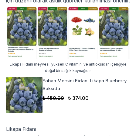
için düzenli olarak asidik gübreler kullanılması önerilir.
Likapa Fidanı meyvesi, yüksek C vitamini ve antioksidan içeriğiyle
doğal bir sağlık kaynağıdır.
Yaban Mersini Fidanı Likapa Blueberry
Saksıda
₺ 450.00
₺ 374.00
Likapa Fidanı