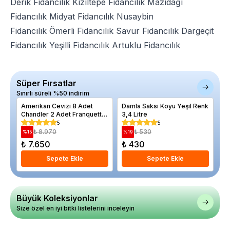
Derik Fidancılık
Kızıltepe Fidancılık
Mazıdağı
Fidancılık
Midyat Fidancılık
Nusaybin
Fidancılık
Ömerli Fidancılık
Savur Fidancılık
Dargeçit
Fidancılık
Yeşilli Fidancılık
Artuklu Fidancılık
Süper Fırsatlar
Sınırlı süreli %50 indirim
Amerikan Cevizi 8 Adet
Damla Saksı Koyu Yeşil Renk
El
Chandler 2 Adet Franquette
3,4 Litre
De
Paket Fidan Kampanyası
5
5
₺ 8.970
₺ 530
%
15
%
19
%
₺ 7.650
₺ 430
₺ 
Sepete Ekle
Sepete Ekle
Büyük Koleksiyonlar
Size özel en iyi bitki listelerini inceleyin