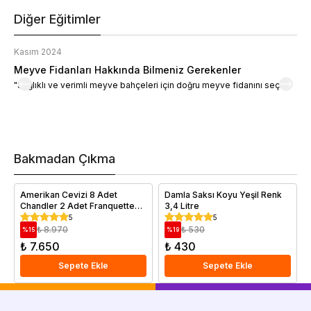
Diğer Eğitimler
Kasım 2024
K
Meyve Fidanları Hakkında Bilmeniz Gerekenler
M
"Sağlıklı ve verimli meyve bahçeleri için doğru meyve fidanını seçin."
M
d
a
t
m
h
v
Bakmadan Çıkma
i
e
Amerikan Cevizi 8 Adet
Damla Saksı Koyu Yeşil Renk
Chandler 2 Adet Franquette
3,4 Litre
Paket Fidan Kampanyası
5
5
₺ 8.970
₺ 530
%
15
%
19
₺ 7.650
₺ 430
Sepete Ekle
Sepete Ekle