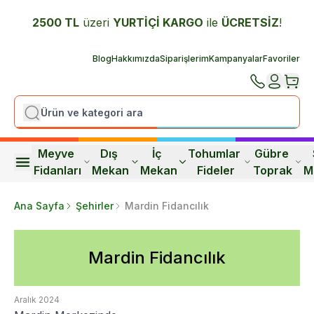
2500 TL
üzeri
YURTİÇİ K
ARGO
ile
ÜCRETSİZ
!
Blog
Hakkımızda
Siparişlerim
Kampanyalar
Favoriler
Meyve 
Dış 
İç 
Tohumlar 
Gübre 
Fidanları
Mekan
Mekan
Fideler
Toprak
M
Ana Sayfa
Şehirler
Mardin Fidancılık
Mardin Fidancılık
Aralık 2024