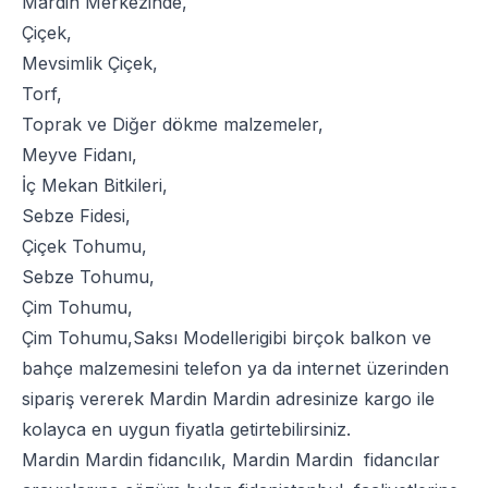
Mardin Merkezinde,
Çiçek
,
Mevsimlik Çiçek
,
Torf
,
Toprak
ve
Diğer dökme malzemeler
,
Meyve Fidanı
,
İç Mekan Bitkileri
,
Sebze Fidesi
,
Çiçek Tohumu
,
Sebze Tohumu
,
Çim Tohumu
,
Çim Tohumu
,
Saksı Modelleri
gibi birçok balkon ve
bahçe malzemesini telefon ya da internet üzerinden
sipariş vererek Mardin Mardin adresinize kargo ile
kolayca en uygun fiyatla getirtebilirsiniz.
Mardin Mardin fidancılık, Mardin Mardin fidancılar