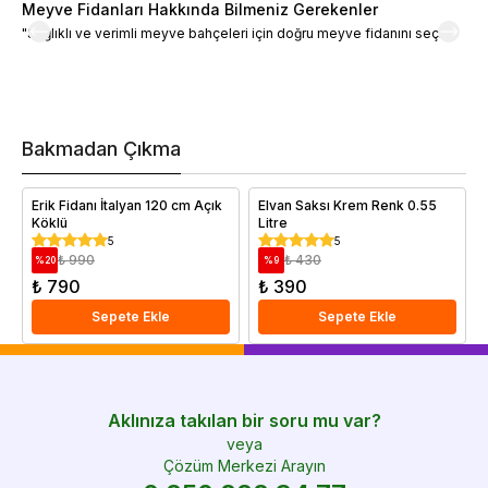
Meyve Fidanları Hakkında Bilmeniz Gerekenler
M
"Sağlıklı ve verimli meyve bahçeleri için doğru meyve fidanını seçin."
M
d
a
t
m
h
v
Bakmadan Çıkma
i
e
Erik Fidanı İtalyan 120 cm Açık
Elvan Saksı Krem Renk 0.55
Köklü
Litre
5
5
₺ 990
₺ 430
%
20
%
9
₺ 790
₺ 390
Sepete Ekle
Sepete Ekle
Aklınıza takılan bir soru mu var?
veya
Çözüm Merkezi Arayın