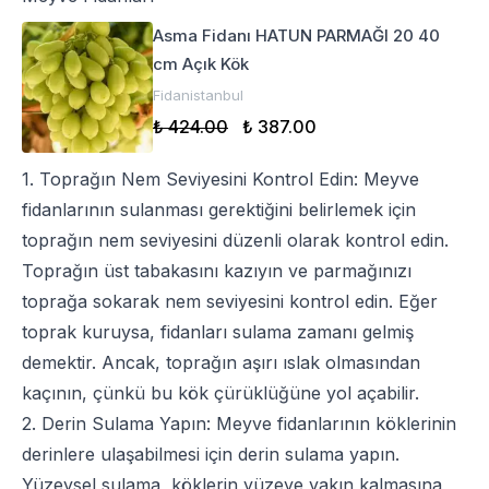
Asma Fidanı HATUN PARMAĞI 20 40
cm Açık Kök
Fidanistanbul
₺ 424.00
₺ 387.00
1. Toprağın Nem Seviyesini Kontrol Edin:
Meyve
fidan
larının sulanması gerektiğini belirlemek için
toprağın nem seviyesini düzenli olarak kontrol edin.
Toprağın üst tabakasını kazıyın ve parmağınızı
toprağa sokarak nem seviyesini kontrol edin. Eğer
toprak kuruysa, fidanları sulama zamanı gelmiş
demektir. Ancak, toprağın aşırı ıslak olmasından
kaçının, çünkü bu kök çürüklüğüne yol açabilir.
2. Derin Sulama Yapın:
Meyve fidan
larının köklerinin
derinlere ulaşabilmesi için derin sulama yapın.
Yüzeysel sulama, köklerin yüzeye yakın kalmasına