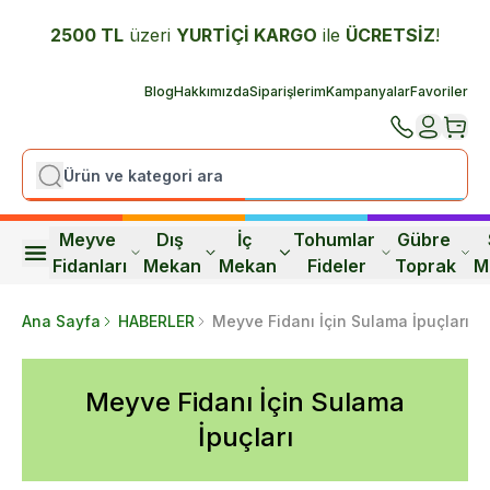
2500 TL
üzeri
YURTİÇİ K
ARGO
ile
ÜCRETSİZ
!
Blog
Hakkımızda
Siparişlerim
Kampanyalar
Favoriler
Meyve 
Dış 
İç 
Tohumlar 
Gübre 
Fidanları
Mekan
Mekan
Fideler
Toprak
M
Ana Sayfa
HABERLER
Meyve Fidanı İçin Sulama İpuçları
Meyve Fidanı İçin Sulama
İpuçları