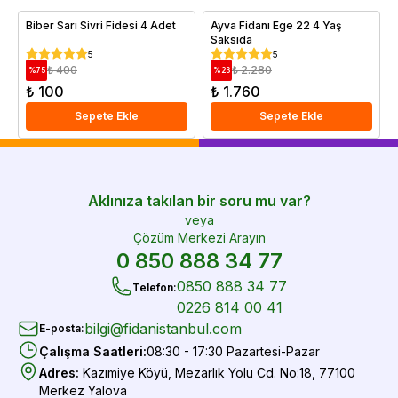
Biber Sarı Sivri Fidesi 4 Adet
Ayva Fidanı Ege 22 4 Yaş
Saksıda
5
5
₺ 400
₺ 2.280
%
75
%
23
₺ 100
₺ 1.760
Sepete Ekle
Sepete Ekle
Aklınıza takılan bir soru mu var?
veya
Çözüm Merkezi Arayın
0 850 888 34 77
0850 888 34 77
Telefon
:
0226 814 00 41
bilgi@fidanistanbul.com
E-posta
:
Çalışma Saatleri
:
08:30 - 17:30 Pazartesi-Pazar
Adres
:
Kazımiye Köyü, Mezarlık Yolu Cd. No:18, 77100
Merkez Yalova