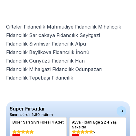
Çifteler Fidancılık
Mahmudiye Fidancılık
Mihalıcçık
Fidancılık
Sarıcakaya Fidancılık
Seyitgazi
Fidancılık
Sivrihisar Fidancılık
Alpu
Fidancılık
Beylikova Fidancılık
İnönü
Fidancılık
Günyüzü Fidancılık
Han
Fidancılık
Mihalgazi Fidancılık
Odunpazarı
Fidancılık
Tepebaşı Fidancılık
Süper Fırsatlar
Sınırlı süreli %50 indirim
Biber Sarı Sivri Fidesi 4 Adet
Ayva Fidanı Ege 22 4 Yaş
Ce
Saksıda
Sa
5
5