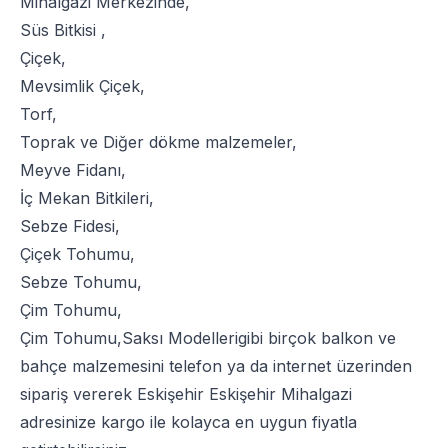
Mihalgazi Merkezinde,
Süs Bitkisi
,
Çiçek
,
Mevsimlik Çiçek
,
Torf
,
Toprak
ve
Diğer dökme malzemeler
,
Meyve Fidanı
,
İç Mekan Bitkileri
,
Sebze Fidesi
,
Çiçek Tohumu
,
Sebze Tohumu
,
Çim Tohumu
,
Çim Tohumu
,
Saksı Modelleri
gibi birçok balkon ve
bahçe malzemesini telefon ya da internet üzerinden
sipariş vererek Eskişehir Eskişehir Mihalgazi
adresinize kargo ile kolayca en uygun fiyatla