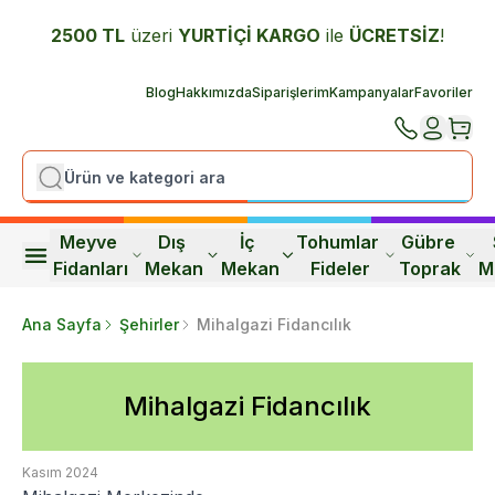
2500 TL
üzeri
YURTİÇİ K
ARGO
ile
ÜCRETSİZ
!
Blog
Hakkımızda
Siparişlerim
Kampanyalar
Favoriler
Meyve 
Dış 
İç 
Tohumlar 
Gübre 
Fidanları
Mekan
Mekan
Fideler
Toprak
M
Ana Sayfa
Şehirler
Mihalgazi Fidancılık
Mihalgazi Fidancılık
Kasım 2024