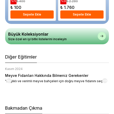
₺ 400
₺ 2.280
%
75
%
23
%
₺ 100
₺ 1.760
₺
Sepete Ekle
Sepete Ekle
Büyük Koleksiyonlar
Size özel en iyi bitki listelerini inceleyin
Diğer Eğitimler
Kasım 2024
K
Meyve Fidanları Hakkında Bilmeniz Gerekenler
M
"Sağlıklı ve verimli meyve bahçeleri için doğru meyve fidanını seçin."
M
d
a
t
m
h
v
Bakmadan Çıkma
i
e