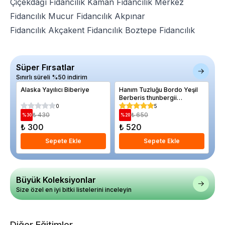
Çiçekdağı Fidancılık
Kaman Fidancılık
Merkez
Fidancılık
Mucur Fidancılık
Akpınar
Fidancılık
Akçakent Fidancılık
Boztepe Fidancılık
Süper Fırsatlar
Sınırlı süreli %50 indirim
Alaska Yayılıcı Biberiye
Hanım Tuzluğu Bordo Yeşil
Pl
Berberis thunbergii
Bagatelle Saksıda
0
5
₺ 430
₺ 650
%
30
%
20
%
₺ 300
₺ 520
₺
Sepete Ekle
Sepete Ekle
Büyük Koleksiyonlar
Size özel en iyi bitki listelerini inceleyin
Diğer Eğitimler