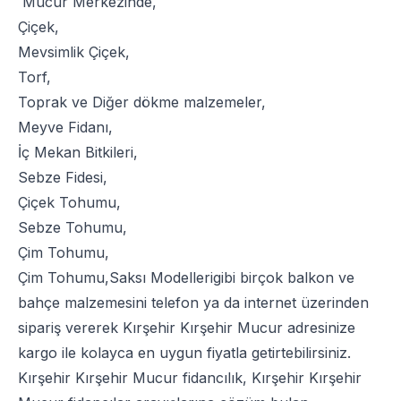
Mucur Merkezinde,
Çiçek
,
Mevsimlik Çiçek
,
Torf
,
Toprak
ve
Diğer dökme malzemeler
,
Meyve Fidanı
,
İç Mekan Bitkileri
,
Sebze Fidesi
,
Çiçek Tohumu
,
Sebze Tohumu
,
Çim Tohumu
,
Çim Tohumu
,
Saksı Modelleri
gibi birçok balkon ve
bahçe malzemesini telefon ya da internet üzerinden
sipariş vererek Kırşehir Kırşehir Mucur adresinize
kargo ile kolayca en uygun fiyatla getirtebilirsiniz.
Kırşehir Kırşehir Mucur fidancılık, Kırşehir Kırşehir