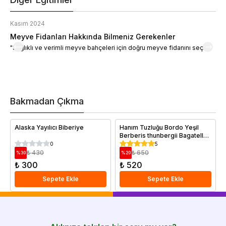
Kasım 2024
K
Meyve Fidanları Hakkında Bilmeniz Gerekenler
M
"Sağlıklı ve verimli meyve bahçeleri için doğru meyve fidanını seçin."
M
d
a
t
m
h
v
Bakmadan Çıkma
i
e
Alaska Yayılıcı Biberiye
Hanım Tuzluğu Bordo Yeşil
Berberis thunbergii Bagatelle
Saksıda
0
5
₺ 430
₺ 650
%
30
%
20
₺ 300
₺ 520
Sepete Ekle
Sepete Ekle