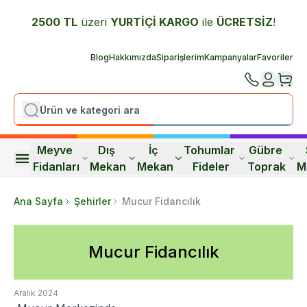
2500 TL
üzeri
YURTİÇİ K
ARGO
ile
ÜCRETSİZ
!
Blog
Hakkımızda
Siparişlerim
Kampanyalar
Favoriler
Meyve 
Dış 
İç 
Tohumlar 
Gübre 
Fidanları
Mekan
Mekan
Fideler
Toprak
M
Ana Sayfa
Şehirler
Mucur Fidancılık
Mucur Fidancılık
Aralık 2024