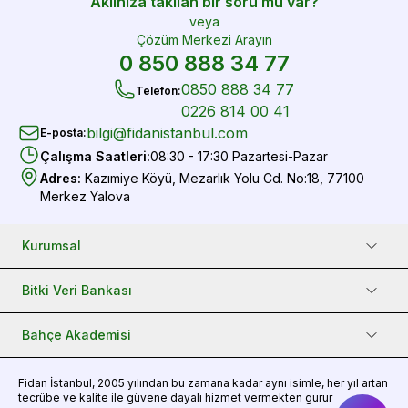
Aklınıza takılan bir soru mu var?
veya
Çözüm Merkezi Arayın
0 850 888 34 77
0850 888 34 77
Telefon
:
0226 814 00 41
bilgi@fidanistanbul.com
E-posta
:
Çalışma Saatleri
:
08:30 - 17:30 Pazartesi-Pazar
Adres
:
Kazımiye Köyü, Mezarlık Yolu Cd. No:18, 77100
Merkez Yalova
Kurumsal
Bitki Veri Bankası
Bahçe Akademisi
Fidan
İstanbul, 2005 yılından bu zamana kadar aynı isimle, her yıl artan
tecrübe ve kalite ile güvene dayalı hizmet vermekten gurur