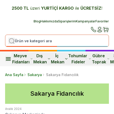
2500 TL
üzeri
YURTİÇİ K
ARGO
ile
ÜCRETSİZ
!
Blog
Hakkımızda
Siparişlerim
Kampanyalar
Favoriler
Meyve 
Dış 
İç 
Tohumlar 
Gübre 
Fidanları
Mekan
Mekan
Fideler
Toprak
M
Ana Sayfa
Sakarya
Sakarya Fidancılık
Sakarya Fidancılık
Aralık 2024