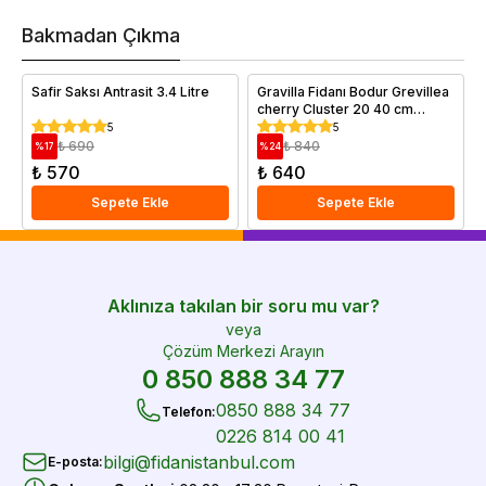
h
v
Bakmadan Çıkma
i
e
Safir Saksı Antrasit 3.4 Litre
Gravilla Fidanı Bodur Grevillea
cherry Cluster 20 40 cm
Saksıda
5
5
₺ 690
₺ 840
%
17
%
24
₺ 570
₺ 640
Sepete Ekle
Sepete Ekle
Aklınıza takılan bir soru mu var?
veya
Çözüm Merkezi Arayın
0 850 888 34 77
0850 888 34 77
Telefon
:
0226 814 00 41
bilgi@fidanistanbul.com
E-posta
: