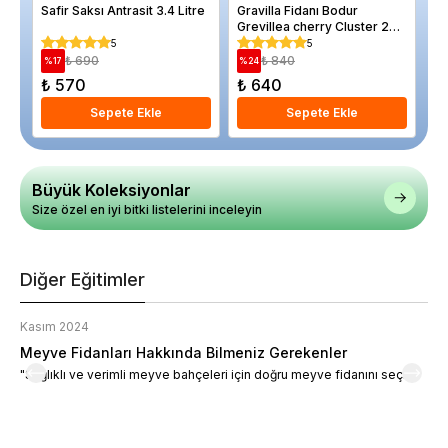
Safir Saksı Antrasit 3.4 Litre
Gravilla Fidanı Bodur
28
Grevillea cherry Cluster 20
4 
40 cm Saksıda
5
5
₺ 690
₺ 840
%
17
%
24
%
₺ 570
₺ 640
₺
Sepete Ekle
Sepete Ekle
Büyük Koleksiyonlar
Size özel en iyi bitki listelerini inceleyin
Diğer Eğitimler
Kasım 2024
K
Meyve Fidanları Hakkında Bilmeniz Gerekenler
M
"Sağlıklı ve verimli meyve bahçeleri için doğru meyve fidanını seçin."
M
d
a
t
m