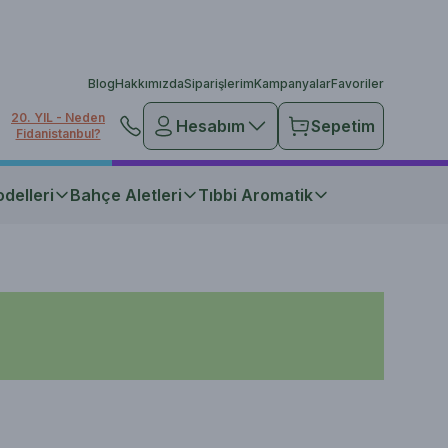
Blog
Hakkımızda
Siparişlerim
Kampanyalar
Favoriler
20. YIL - Neden
Hesabım
Sepetim
Fidanistanbul?
delleri
Bahçe Aletleri
Tıbbi Aromatik