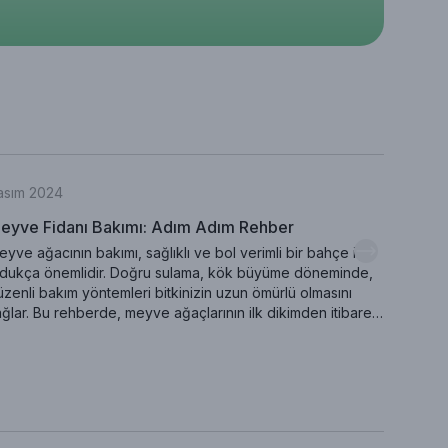
asım 2024
Kasım 
eyve Fidanı Bakımı: Adım Adım Rehber
Organi
yve ağacının bakımı, sağlıklı ve bol verimli bir bahçe için
Kendi el
ldukça önemlidir. Doğru sulama, kök büyüme döneminde,
varmak 
zenli bakım yöntemleri bitkinizin uzun ömürlü olmasını
seçimi,
ğlar. Bu rehberde, meyve ağaçlarının ilk dikimden itibaren
ipuçlar
sıl sulanması ve sulamanın belirlenmesinde iklim
meyve y
şullarının nasıl etkili durumda olduğu. Ayrıca bakımı yapılan
renklen
 önemli faktörler arasında yer alan toprak özellikleri ve
hemen o
ğru gübreleme yöntemleri ayrıntılı olarak ele alınmıştır.
yve ağaçlarınızı sağlıklı tutmak ve yıl boyunca verim
mak için ipuçlarımızı hemen bitiriyoruz!