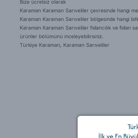
Bize ücretsiz olarak
Karaman Karaman Sarıveliler çevresinde hangi mey
Karaman Karaman Sarıveliler bölgesinde hangi bitkile
Karaman Karaman Sarıveliler fidancılık ve fidan sa
ürünler bölümünü inceleyebilirsiniz.
Türkiye Karaman, Karaman Sarıveliler
Tür
İlk ve En Büyü