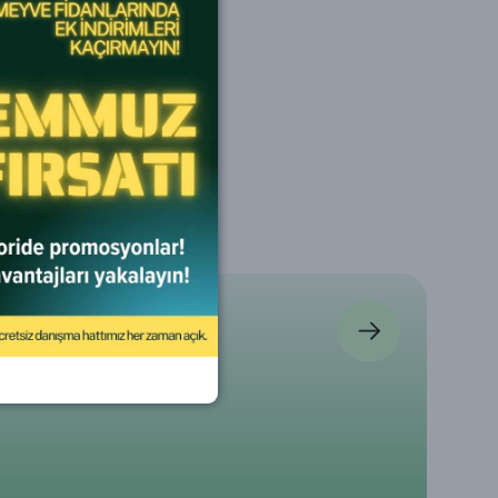
iler Fidancılık
nlar
lerini inceleyin
 Fidanı Ligustrum
Ateş Dikeni Fidanı Bodur
Asma Fidanı HATUN
um 40 60 cm
Turuncu Pyracantha
PARMAĞI 20 40 cm A
100 Adet
Orange Glow Saksıda
Kök
5
5
5
.370
₺ 750
₺ 650
%
13
%
8
60
₺ 650
₺ 600
epete Ekle
Sepete Ekle
Sepete Ekle