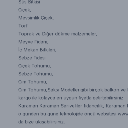
Süs Bitkisi
,
Çiçek
,
Mevsimlik Çiçek
,
Torf
,
Toprak
ve
Diğer dökme malzemeler
,
Meyve Fidanı
,
İç Mekan Bitkileri
,
Sebze Fidesi
,
Çiçek Tohumu
,
Sebze Tohumu
,
Çim Tohumu
,
Çim Tohumu
,
Saksı Modelleri
gibi birçok balkon ve
kargo ile kolayca en uygun fiyatla getirtebilirsiniz.
Karaman Karaman Sarıveliler fidancılık, Karaman Ka
o günden bu güne teknolojide öncü websitesi
www.
da bize ulaşabilirsiniz.