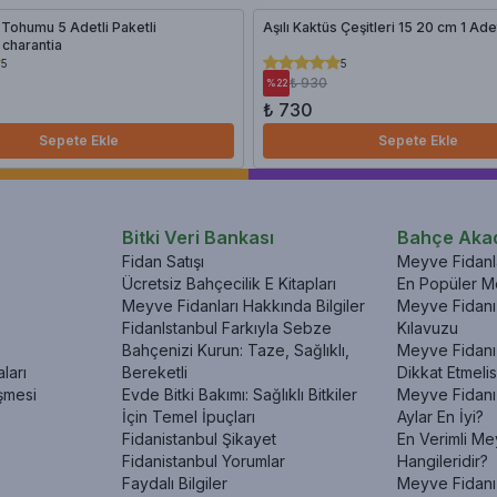
 Tohumu 5 Adetli Paketli
Aşılı Kaktüs Çeşitleri 15 20
charantia
5
5
₺ 930
%
22
₺ 730
Sepete Ekle
Sepete Ekle
Bitki Veri Bankası
Bahçe Aka
Fidan Satışı
Meyve Fidanla
Ücretsiz Bahçecilik E Kitapları
En Popüler Me
Meyve Fidanları Hakkında Bilgiler
Meyve Fidanı 
FidanIstanbul Farkıyla Sebze
Kılavuzu
Bahçenizi Kurun: Taze, Sağlıklı,
Meyve Fidanı 
ları
Bereketli
Dikkat Etmelis
şmesi
Evde Bitki Bakımı: Sağlıklı Bitkiler
Meyve Fidanı
İçin Temel İpuçları
Aylar En İyi?
Fidanistanbul Şikayet
En Verimli Me
Fidanistanbul Yorumlar
Hangileridir?
Faydalı Bilgiler
Meyve Fidanı 