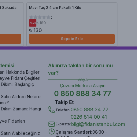
 cm 1 Adet Saksıda
Mavi Taş 2 4 cm Paketli 1 Kilo
Kurtbağ
Saksıda
0
₺ 180
₺ 2
%
28
%
15
₺ 130
₺ 21.
Sepete Ekle
demisi
Aklınıza takılan bir soru mu
rı Hakkında Bilgiler
var?
yve Fidanı Çeşitleri
veya
Dikimi: Başlangıç
Çözüm Merkezi Arayın
0 850 888 34 77
Satın Alırken Nelere
Takip Et
iniz?
 Dikim Zamanı: Hangi
0850 888 34 77
Telefon
:
0226 814 00 41
yve Fidanları
bilgi@fidanistanbul.com
E-posta
:
Çalışma Saatleri
:
08:30 -
Satın Alabileceğiniz