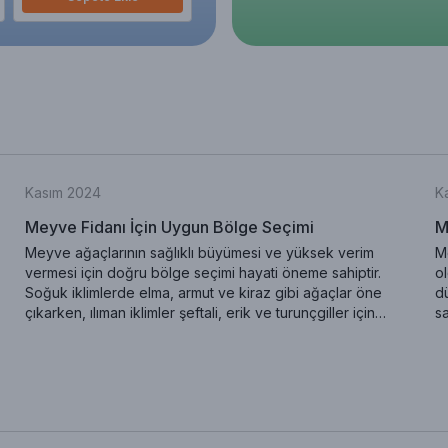
Kasım 2024
K
Meyve Fidanı İçin Uygun Bölge Seçimi
M
Meyve ağaçlarının sağlıklı büyümesi ve yüksek verim
Me
vermesi için doğru bölge seçimi hayati öneme sahiptir.
o
Soğuk iklimlerde elma, armut ve kiraz gibi ağaçlar öne
dü
çıkarken, ılıman iklimler şeftali, erik ve turunçgiller için
sa
idealdir. Bu blog yazısında iklim koşullarına uygun meyve
na
ağacı seçimi hakkında bilgiler sunulmaktadır. Özellikle soğuk
ko
hava şartlarına dayanıklı türler ve sıcak iklimlerde bol
en
güneşle yüksek verim sağlayan ağaçlar hakkında ayrıntılı bir
do
rehber sizi bekliyor. Doğru iklimde doğru ağaç seçimiyle
Me
verimli ve sağlıklı meyve hasadı elde edebilirsiniz.
al