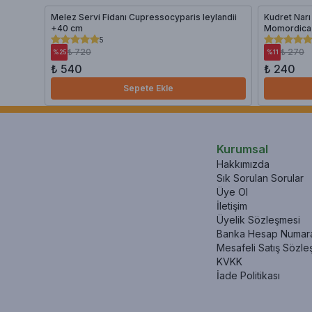
Melez Servi Fidanı Cupressocyparis leylandii
Kudret Narı
+40 cm
Momordica 
5
₺ 720
₺ 270
%
25
%
11
₺ 540
₺ 240
Sepete Ekle
Kurumsal
Hakkımızda
Sık Sorulan Sorular
Üye Ol
İletişim
Üyelik Sözleşmesi
Banka Hesap Numara
Mesafeli Satış Sözle
KVKK
İade Politikası