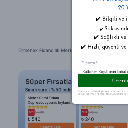
20 
✔️ Bilgili ve 
Saksısınd
✔️
✔️ Sağlıklı ve
✔️ Hızlı, güvenli ve
Ermenek Fidancılık
Merkez Fidancılık
Ayrancı Fida
Kullanım Koşullarını kabul
Ücretsiz
Süper Fırsatlar
Sınırlı süreli %50 indirim
E-posta adresinizi girerek pazarlama ve t
ve Gizlilik Politikamızı okuduğunuzu ve k
Melez Servi Fidanı
Kudret Narı Tohumu 5
Cupressocyparis leylandii
Adetli Paketli Momordica
+40 cm
charantia
5
5
₺ 720
₺ 270
%
25
%
11
₺ 540
₺ 240
Sepete Ekle
Sepete Ekle