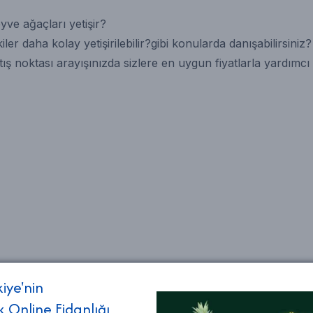
ve ağaçları yetişir?
r daha kolay yetişirilebilir?gibi konularda danışabilirsiniz?
tış noktası arayışınızda sizlere en uygun fiyatlarla yardımc
kiye'nin
k Online Fidanlığı