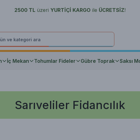
2500 TL
üzeri
YURTİÇİ K
ARGO
ile
ÜCRETSİZ
!
n
İç Mekan
Tohumlar Fideler
Gübre Toprak
Saksı Mo
Sarıveliler Fidancılık