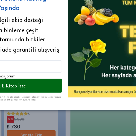
Yaşında
ilgili ekip desteği
a binlerce çeşit
 formunda bitkiler
 iade garantili alışveriş
ncılık
Kazımkarabekir Fidancılık
Başyayla Fidancılık
Sarıvel
 ediyorum
 E Kitap İste
Büyük Koleksiyo
Size özel en iyi bitki liste
anıtım ile ilgili iletişim almayı kabul edersiniz
abul ettiğinizi onaylarsınız.
Aşılı Kaktüs Çeşitleri 15 20
Mavi Taş 2 4 cm Paketli 1
Kurtbağı
cm 1 Adet Saksıda
Kilo
japonic
Saksıda 
5
0
₺ 930
₺ 180
₺ 25
%
22
%
28
%
15
₺ 730
₺ 130
₺ 21.5
Sepete Ekle
Sepete Ekle
S