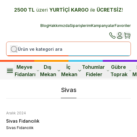
2500 TL
üzeri
YURTİÇİ K
ARGO
ile
ÜCRETSİZ
!
Blog
Hakkımızda
Siparişlerim
Kampanyalar
Favoriler
Meyve 
Dış 
İç 
Tohumlar 
Gübre 
Fidanları
Mekan
Mekan
Fideler
Toprak
M
Sivas
Aralık 2024
Sivas Fidancılık
Sivas Fidancılık