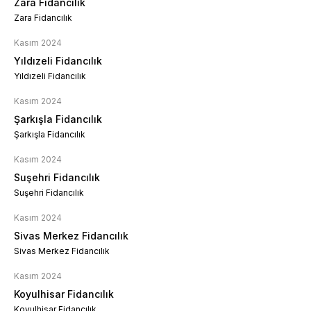
Zara Fidancılık
Zara Fidancılık
Kasım 2024
Yıldızeli Fidancılık
Yıldızeli Fidancılık
Kasım 2024
Şarkışla Fidancılık
Şarkışla Fidancılık
Kasım 2024
Suşehri Fidancılık
Suşehri Fidancılık
Kasım 2024
Sivas Merkez Fidancılık
Sivas Merkez Fidancılık
Kasım 2024
Koyulhisar Fidancılık
Koyulhisar Fidancılık