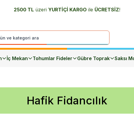
2500 TL
üzeri
YURTİÇİ K
ARGO
ile
ÜCRETSİZ
!
n
İç Mekan
Tohumlar Fideler
Gübre Toprak
Saksı Mo
Hafik Fidancılık