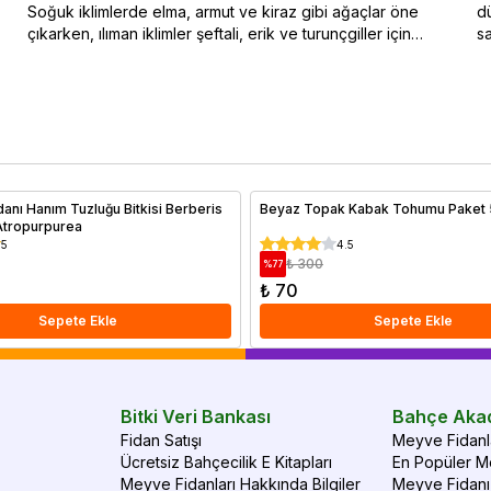
Soğuk iklimlerde elma, armut ve kiraz gibi ağaçlar öne
dü
çıkarken, ılıman iklimler şeftali, erik ve turunçgiller için
sa
idealdir. Bu blog yazısında iklim koşullarına uygun meyve
na
ağacı seçimi hakkında bilgiler sunulmaktadır. Özellikle soğuk
ko
hava şartlarına dayanıklı türler ve sıcak iklimlerde bol
en
güneşle yüksek verim sağlayan ağaçlar hakkında ayrıntılı bir
do
rehber sizi bekliyor. Doğru iklimde doğru ağaç seçimiyle
Me
verimli ve sağlıklı meyve hasadı elde edebilirsiniz.
al
danı Hanım Tuzluğu Bitkisi Berberis
Beyaz Topak Kabak Tohumu Paket 
Atropurpurea
5
4.5
₺ 300
%
77
₺ 70
Sepete Ekle
Sepete Ekle
Bitki Veri Bankası
Bahçe Aka
Fidan Satışı
Meyve Fidanla
Ücretsiz Bahçecilik E Kitapları
En Popüler Me
Meyve Fidanları Hakkında Bilgiler
Meyve Fidanı 