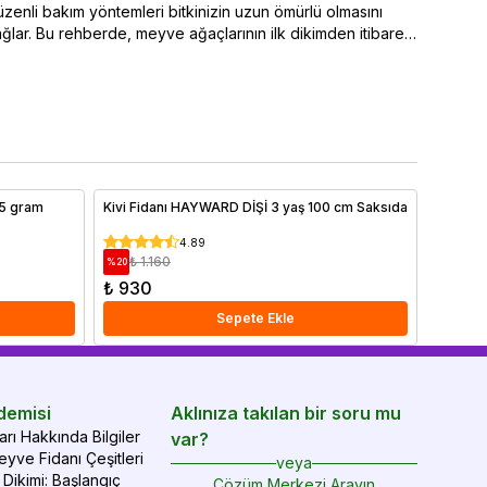
zenli bakım yöntemleri bitkinizin uzun ömürlü olmasını
seçimi,
ğlar. Bu rehberde, meyve ağaçlarının ilk dikimden itibaren
ipuçlar
sıl sulanması ve sulamanın belirlenmesinde iklim
meyve y
şullarının nasıl etkili durumda olduğu. Ayrıca bakımı yapılan
renklen
 önemli faktörler arasında yer alan toprak özellikleri ve
hemen o
ğru gübreleme yöntemleri ayrıntılı olarak ele alınmıştır.
yve ağaçlarınızı sağlıklı tutmak ve yıl boyunca verim
mak için ipuçlarımızı hemen bitiriyoruz!
5 gram
Kivi Fidanı HAYWARD DİŞİ 3 yaş 100 cm Saksıda
Extra T
4.89
₺ 1.160
₺ 5
%
20
%
47
₺ 930
₺ 310
Sepete Ekle
demisi
Aklınıza takılan bir soru mu
rı Hakkında Bilgiler
var?
yve Fidanı Çeşitleri
veya
Dikimi: Başlangıç
Çözüm Merkezi Arayın