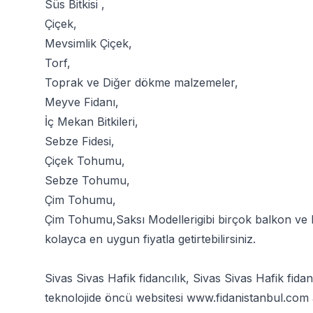
Süs Bitkisi
,
Çiçek
,
Mevsimlik Çiçek
,
Torf
,
Toprak
ve
Diğer dökme malzemeler
,
Meyve Fidanı
,
İç Mekan Bitkileri
,
Sebze Fidesi
,
Çiçek Tohumu
,
Sebze Tohumu
,
Çim Tohumu
,
Çim Tohumu
,
Saksı Modelleri
gibi birçok balkon ve 
kolayca en uygun fiyatla getirtebilirsiniz.
Sivas Sivas Hafik fidancılık, Sivas Sivas Hafik fid
teknolojide öncü websitesi
www.fidanistanbul.com