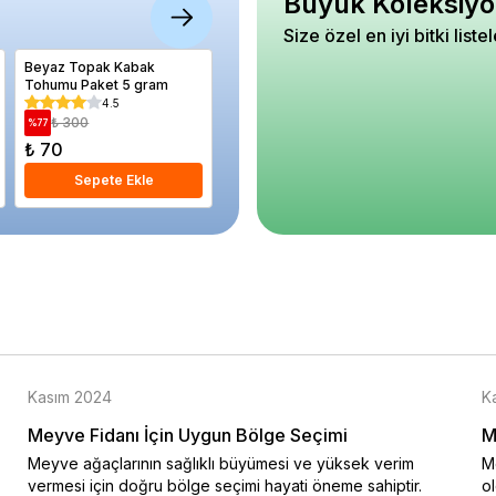
Büyük Koleksiyo
Size özel en iyi bitki liste
Beyaz Topak Kabak
Kivi Fidanı HAYWARD DİŞİ
Extra Tes
Tohumu Paket 5 gram
3 yaş 100 cm Saksıda
300 gra
4.5
4.89
₺ 300
₺ 1.160
₺ 58
%
77
%
20
%
47
₺ 70
₺ 930
₺ 310
Sepete Ekle
Sepete Ekle
S
Kasım 2024
K
Meyve Fidanı İçin Uygun Bölge Seçimi
M
Meyve ağaçlarının sağlıklı büyümesi ve yüksek verim
Me
vermesi için doğru bölge seçimi hayati öneme sahiptir.
o