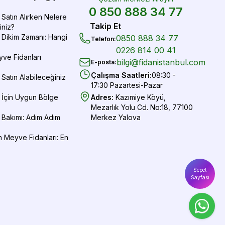
0 850 888 34 77
Satın Alırken Nelere
Takip Et
iniz?
 Dikim Zamanı: Hangi
0850 888 34 77
Telefon
:
0226 814 00 41
yve Fidanları
bilgi@fidanistanbul.com
E-posta
:
Çalışma Saatleri
:
08:30 -
Satın Alabileceğiniz
17:30 Pazartesi-Pazar
 İçin Uygun Bölge
Adres
:
Kazımiye Köyü,
Mezarlık Yolu Cd. No:18, 77100
 Bakımı: Adım Adım
Merkez Yalova
 Meyve Fidanları: En
Sepet
Sayfası