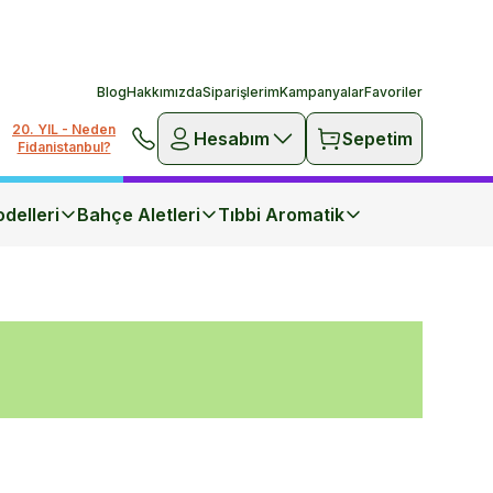
Blog
Hakkımızda
Siparişlerim
Kampanyalar
Favoriler
20. YIL - Neden
Hesabım
Sepetim
Fidanistanbul?
delleri
Bahçe Aletleri
Tıbbi Aromatik