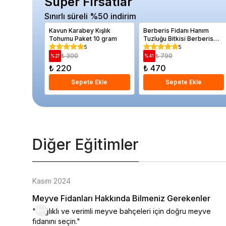
Süper Fırsatlar
Sınırlı süreli %50 indirim
Kavun Karabey Kışlık
Berberis Fidanı Hanım
Tohumu Paket 10 gram
Tuzluğu Bitkisi Berberis
thunbergii Atropurpurea
5
5
₺ 300
₺ 790
%
27
%
41
₺ 220
₺ 470
Sepete Ekle
Sepete Ekle
Diğer Eğitimler
Kasım 2024
Meyve Fidanları Hakkında Bilmeniz Gerekenler
"Sağlıklı ve verimli meyve bahçeleri için doğru meyve
fidanını seçin."