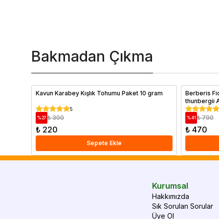
Bakmadan Çıkma
Kavun Karabey Kışlık Tohumu Paket 10 gram
Berberis Fi
thunbergii 
5
₺ 300
₺ 790
%
27
%
41
₺ 220
₺ 470
Sepete Ekle
Kurumsal
Hakkımızda
Sık Sorulan Sorular
Üye Ol