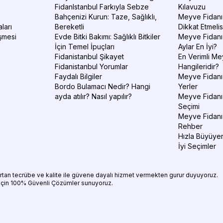
FidanIstanbul Farkıyla Sebze
Kılavuzu
Bahçenizi Kurun: Taze, Sağlıklı,
Meyve Fidanı 
ları
Bereketli
Dikkat Etmelis
şmesi
Evde Bitki Bakımı: Sağlıklı Bitkiler
Meyve Fidanı
İçin Temel İpuçları
Aylar En İyi?
Fidanistanbul Şikayet
En Verimli Me
Fidanistanbul Yorumlar
Hangileridir?
Faydalı Bilgiler
Meyve Fidanı 
Bordo Bulamacı Nedir? Hangi
Yerler
ayda atılır? Nasıl yapılır?
Meyve Fidanı
Seçimi
Meyve Fidanı
Rehber
Hızla Büyüyen
İyi Seçimler
 artan tecrübe ve kalite ile güvene dayalı hizmet vermekten gurur duyuyoruz.
 için 100% Güvenli Çözümler sunuyoruz.